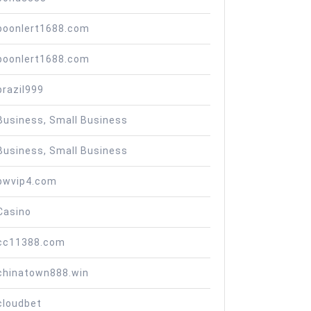
boonlert1688.com
boonlert1688.com
brazil999
Business, Small Business
Business, Small Business
bwvip4.com
Casino
cc11388.com
chinatown888.win
cloudbet