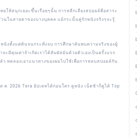
ให้สนุกเยอะขึ้นเรื่อยๆนั้น การหลีกเลี่ยงสปอยล์คือสาระ
ส่วนในสายตาของบางบุคคล แม้กระนั้นคู่รักหนังจริงๆจะรู้
นังตั้งแต่ต้นจนกระทั่งจบ การศึกษาค้นพบความจริงของผู้
จะมีคุณค่าถ้าเกิดเราได้สัมผัสมันด้วยตัวเองเป็นครั้งแรก
งอยู่แล้ว ทดลองเอาแนวทางของผมไปใช้เพื่อการหลบสปอยล์กัน
ค. 2026 Tera อัปเดทได้ก่อนใคร ดูหนัง เน็ตช้าก็ดูได้ Top