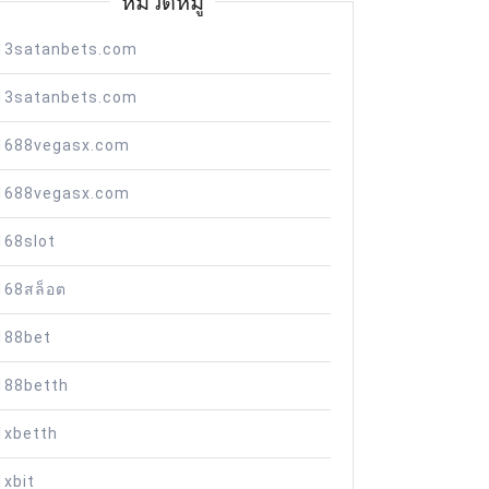
หมวดหมู่
13satanbets.com
13satanbets.com
1688vegasx.com
1688vegasx.com
168slot
168สล็อต
188bet
188betth
1xbetth
1xbit