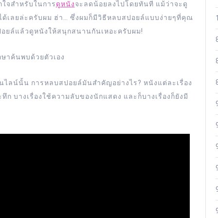
ึกใจสำหรับในการ
ดูหนัง
จะลดน้อยลงไปโดยทันที แม้ว่าจะดู
มิได้เลยล่ะครับผม ฮ่า… ซึ่งผมก็มีวิธีหลบสปอยล์แบบง่ายๆที่คุณ
อยล์แล้วดูหนังให้สนุกสนานกันเหอะครับผม!
ึกษาค้นพบด้วยตัวเอง
นไลน์นั้น การหลบสปอยล์มันสำคัญอย่างไร? หนังแต่ละเรื่อง
ระทึก บางเรื่องใช้ความลับของนักแสดง และก็บางเรื่องก็ยังมี