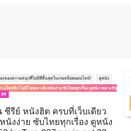
ื่องของความสนุกที่ไม่มีที่สิ้นสุดในเกมสล็อตออนไลน์!
ดูหนัง
f
ยว เน็ตฟลิก ไม่มีโฆษณา ค้นหนังง่าย ซับไทยทุกเรื่อง ดูหนัง เหมาะกับ
 69
ีรีย์ หนังฮิต ครบที่เว็บเดียว
นังง่าย ซับไทยทุกเรื่อง ดูหนัง