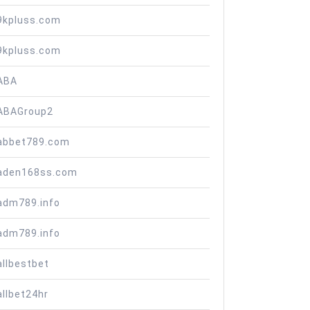
9kpluss.com
9kpluss.com
ABA
ABAGroup2
abbet789.com
aden168ss.com
adm789.info
adm789.info
allbestbet
allbet24hr