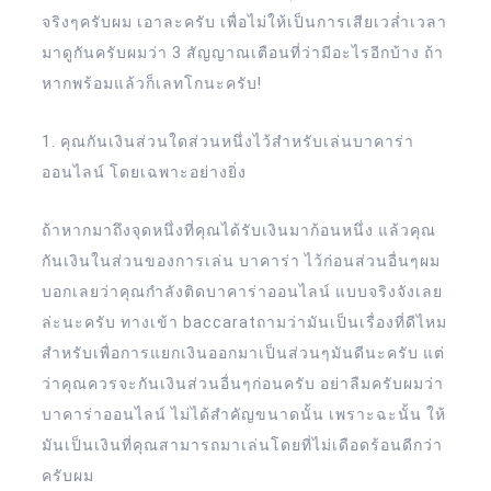
จริงๆครับผม เอาละครับ เพื่อไม่ให้เป็นการเสียเวล่ำเวลา
มาดูกันครับผมว่า 3 สัญญาณเตือนที่ว่ามีอะไรอีกบ้าง ถ้า
หากพร้อมแล้วก็เลทโกนะครับ!
1. คุณกันเงินส่วนใดส่วนหนึ่งไว้สำหรับเล่นบาคาร่า
ออนไลน์ โดยเฉพาะอย่างยิ่ง
ถ้าหากมาถึงจุดหนึ่งที่คุณได้รับเงินมาก้อนหนึ่ง แล้วคุณ
กันเงินในส่วนของการเล่น บาคาร่า ไว้ก่อนส่วนอื่นๆผม
บอกเลยว่าคุณกำลังติดบาคาร่าออนไลน์ แบบจริงจังเลย
ล่ะนะครับ ทางเข้า baccaratถามว่ามันเป็นเรื่องที่ดีไหม
สำหรับเพื่อการแยกเงินออกมาเป็นส่วนๆมันดีนะครับ แต่
ว่าคุณควรจะกันเงินส่วนอื่นๆก่อนครับ อย่าลืมครับผมว่า
บาคาร่าออนไลน์ ไม่ได้สำคัญขนาดนั้น เพราะฉะนั้น ให้
มันเป็นเงินที่คุณสามารถมาเล่นโดยที่ไม่เดือดร้อนดีกว่า
ครับผม