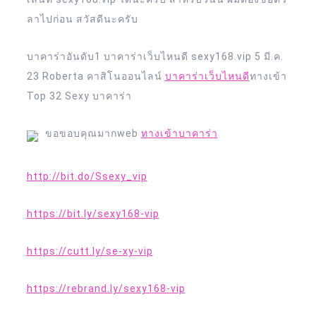
ลาไปก่อน สวัสดีนะครับ
บาคาร่าอันดับ1 บาคาร่าเว็บไหนดี sexy168.vip 5 มี.ค.
23 Roberta คาสิโนออนไลน์
บาคาร่าเว็บไหนดี
ทางเข้า
Top 32 Sexy บาคาร่า
ขอขอบคุณมากweb
ทางเข้าบาคาร่า
http://bit.do/Ssexy_vip
https://bit.ly/sexy168-vip
https://cutt.ly/se-xy-vip
https://rebrand.ly/sexy168-vip