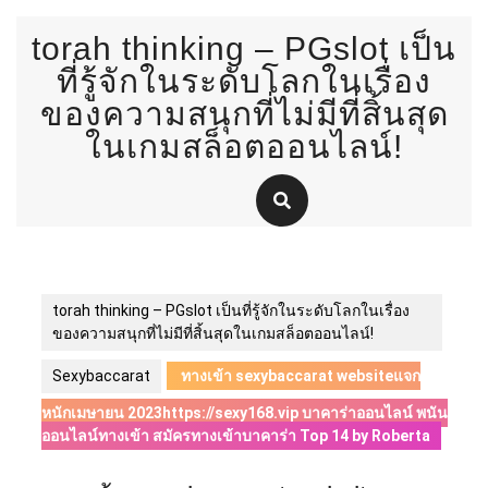
Skip
torah thinking – PGslot เป็น
to
content
ที่รู้จักในระดับโลกในเรื่อง
ของความสนุกที่ไม่มีที่สิ้นสุด
ในเกมสล็อตออนไลน์!
torah thinking – PGslot เป็นที่รู้จักในระดับโลกในเรื่อง
ของความสนุกที่ไม่มีที่สิ้นสุดในเกมสล็อตออนไลน์!
Sexybaccarat
ทางเข้า sexybaccarat websiteแจก
หนักเมษายน 2023https://sexy168.vip บาคาร่าออนไลน์ พนัน
ออนไลน์ทางเข้า สมัครทางเข้าบาคาร่า Top 14 by Roberta