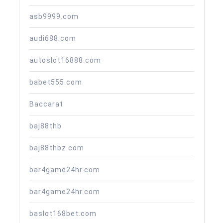
asb9999.com
audi688.com
autoslot16888.com
babet555.com
Baccarat
baj88thb
baj88thbz.com
bar4game24hr.com
bar4game24hr.com
baslot168bet.com