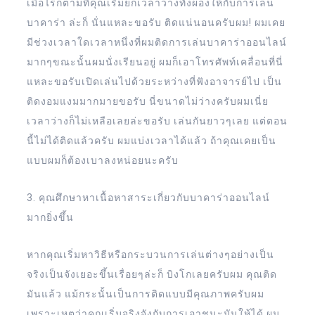
เมื่อไรก็ตามที่คุณเริ่มยกเวลาว่างทั้งผองให้กับการเล่น
บาคาร่า ล่ะก็ นั่นแหละขอรับ ติดแน่นอนครับผม! ผมเคย
มีช่วงเวลาใดเวลาหนึ่งที่ผมติดการเล่นบาคาร่าออนไลน์
มากๆขณะนั้นผมนั่งเรียนอยู่ ผมก็เอาโทรศัพท์เคลื่อนที่นี่
แหละขอรับเปิดเล่นไปด้วยระหว่างที่ฟังอาจารย์ไป เป็น
ติดงอมแงมมากมายขอรับ นี่ขนาดไม่ว่างครับผมเนี่ย
เวลาว่างก็ไม่เหลือเลยล่ะขอรับ เล่นกันยาวๆเลย แต่ตอน
นี้ไม่ได้ติดแล้วครับ ผมแบ่งเวลาได้แล้ว ถ้าคุณเคยเป็น
แบบผมก็ต้องเบาลงหน่อยนะครับ
3. คุณศึกษาหาเนื้อหาสาระเกี่ยวกับบาคาร่าออนไลน์
มากยิ่งขึ้น
หากคุณเริ่มหาวิธีหรือกระบวนการเล่นต่างๆอย่างเป็น
จริงเป็นจังเยอะขึ้นเรื่อยๆล่ะก็ บิงโกเลยครับผม คุณติด
มันแล้ว แม้กระนั้นเป็นการติดแบบมีคุณภาพครับผม
เพราะเหตุว่าคุณเริ่มจริงจังกับการเอาชนะมันให้ได้ ผม