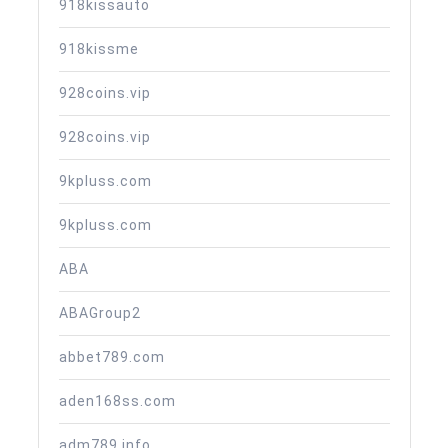
918kissauto
918kissme
928coins.vip
928coins.vip
9kpluss.com
9kpluss.com
ABA
ABAGroup2
abbet789.com
aden168ss.com
adm789.info