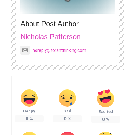
About Post Author
Nicholas Patterson
noreply@torahthinking.com
Happy
Sad
Excited
0
%
0
%
0
%