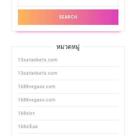
หมวดหมู่
13satanbets.com
13satanbets.com
1688vegasx.com
1688vegasx.com
168slot
168สล็อต