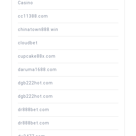
Casino
cc11388.com
chinatown888.win
cloudbet
cupcake88x.com
daruma1688.com
dgb222hot.com
dgb222hot.com
dr888bet.com
dr888bet.com