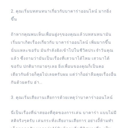
2. คุณเริ่มบทสนทนาเกี่ยวกับบาคาร่าออนไลน์ มากยิ่ง
ขึ้น
ถ้าหากคุณพบเห็นเพื่อนฝูงๆของคุณแล้วบทสนทนามัน
เริ่มมาเกิดเรื่องเกี่ยวกับ บาคาร่าออนไลน์ เพิ่มมากขึ้น
นั่นแหละขอรับ มันกำลังฝังเข้าไปในชีวิตประจำวันคุณ
แล้ว ซึ่งถามว่ามันเป็นเรื่องที่เสวนาได้ไหม เสวนาได้
ขอรับ ปกติมากมายๆเลย ยิ่งเพื่อนของคุณก็เป็นคอ
เดียวกันด้วยก็คุยไปเลยครับผม แต่ว่าก็อย่าลืมคุยเรื่องอื่น
กันด้วยครับ ฮ่า…
3. คุณเริ่มเสียงานเสียการด้วยเหตุว่าบาคาร่าออนไลน์
นี่เป็นเรื่องที่น่าสยองที่สุดของการเล่น บาคาร่า แบบไม่มี
สติจริงๆครับ เล่นกระทั่งเสียงานเสียการ อย่างงี้ห้ามทำ