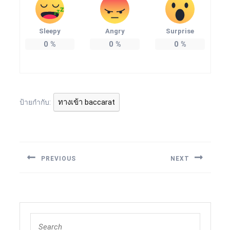
Sleepy
Angry
Surprise
0
%
0
%
0
%
ทางเข้า baccarat
ป้ายกำกับ:
แนะแนว
เรื่อง
PREVIOUS
NEXT
Previous
Next
post:
post:
Search
for: