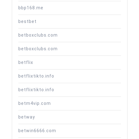
bbp168.me
bestbet
betboxclubs.com
betboxclubs.com
betflix
betflixtikto.info
betflixtikto.info
betm4vip.com
betway
betwin6666.com