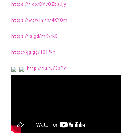
https://t.co/DYyOZbaUjy
https://wow.in.th/4KYQm
https://is.gd/mKyrkG
http://gg.gg/131fkh
http://rlu.ru/3bPVI