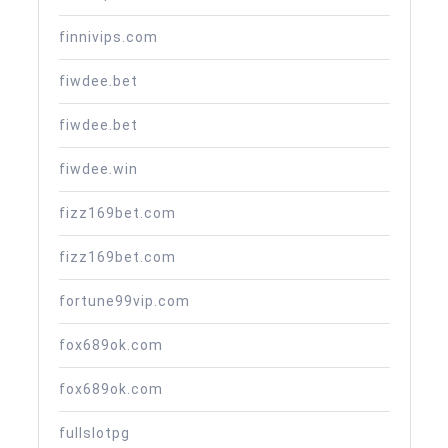
finnivips.com
fiwdee.bet
fiwdee.bet
fiwdee.win
fizz169bet.com
fizz169bet.com
fortune99vip.com
fox689ok.com
fox689ok.com
fullslotpg