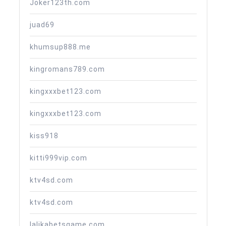
Joker123th.com
juad69
khumsup888.me
kingromans789.com
kingxxxbet123.com
kingxxxbet123.com
kiss918
kitti999vip.com
ktv4sd.com
ktv4sd.com
lalikabetsgame.com