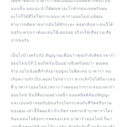
เด็ดขาดครับ บาคาร่า168แม้คุณเริ่มมีทิศทางที่จะเป็น
แบบนั้น ผมแนะนำให้คุณหาอะไรทำก่อนเลยครับผม
อะไรก็ได้ที่ไม่ใช่การเล่นบาคาร่าออนไลน์ แม้คุณ
สามารถตัดขาดจากมันได้สักระยะ ค่อยกลับมาเล่นก็ได้
ขอรับ พวกเราต้องเล่นให้เอนจอย จริงๆให้เสียงานเสีย
การขอรับ
เป็นไงบ้างครับกับ สัญญาณเตือนว่าคุณกำลังติดบาคาร่า
ออนไลน์ EP.2 ผมก็หวังเป็นอย่างยิ่งครับผมว่า คุณคน
จำนวนไม่น้อยที่กำลังอ่านอยู่จะไม่ติดเล่น บาคาร่า จน
เกินความจำเป็น ผมจะไม่กล่าวว่า หากเลิกไม่ได้ก็มาเล่น
ที่ บาคาร่าออนไลน์ เพราะว่าผมมองว่าการเล่นบาคาร่า
ออนไลน์ นั่นก็คือเกมอย่างหนึ่ง ขอแค่มีสติสัมปชัญญะ
และเอนหน้าจอยกับมันจริงๆไม่กระทบกับชีวิตหรืองาน
ของคุณ เท่านี้ก็พอแล้ว ถ้าเกิดรวมทางเข้าบาคาร่าใคร
กันแน่สนใจต้องการทดลองเล่น บาคาร่าออนไลน์ ก็มา
เล่นที่ sexy168.vip ได้นะครับ สำหรับวันนี้ ผมต้องขอตัว