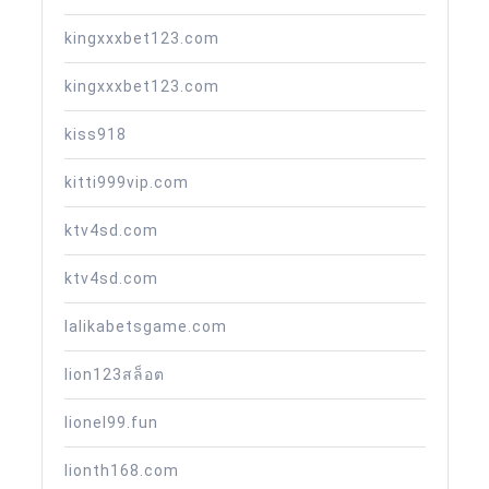
kingxxxbet123.com
kingxxxbet123.com
kiss918
kitti999vip.com
ktv4sd.com
ktv4sd.com
lalikabetsgame.com
lion123สล็อต
lionel99.fun
lionth168.com