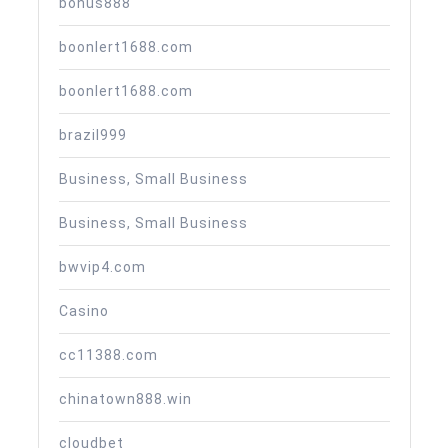
bonus888
boonlert1688.com
boonlert1688.com
brazil999
Business, Small Business
Business, Small Business
bwvip4.com
Casino
cc11388.com
chinatown888.win
cloudbet