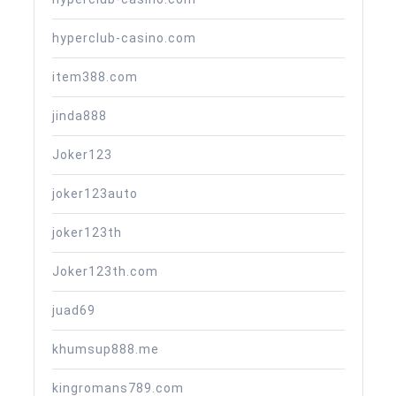
hyperclub-casino.com
item388.com
jinda888
Joker123
joker123auto
joker123th
Joker123th.com
juad69
khumsup888.me
kingromans789.com