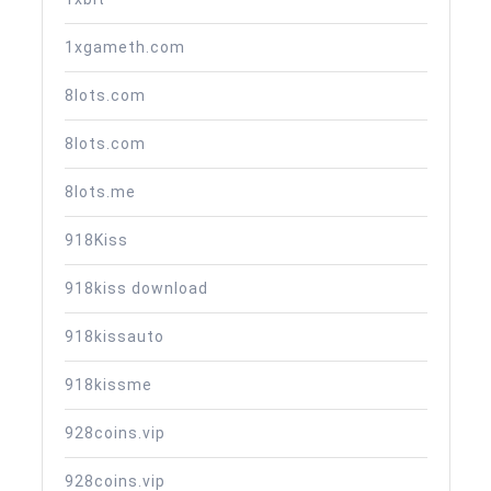
1xgameth.com
8lots.com
8lots.com
8lots.me
918Kiss
918kiss download
918kissauto
918kissme
928coins.vip
928coins.vip