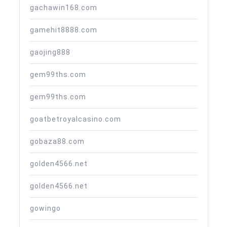
gachawin168.com
gamehit8888.com
gaojing888
gem99ths.com
gem99ths.com
goatbetroyalcasino.com
gobaza88.com
golden4566.net
golden4566.net
gowingo