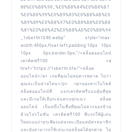
ทันที!
88%E0%B8%99_%E0%B8%84%E0%B8%B7
คืน
%E0%B8%99%E0%B9%83%E0%B8%AB%E0
ยอด
%B9%89%E0%B8%97%E0%B8%B8%E0%B8
เสีย
%81%E0%B8%A2%E0%B8%AD%E0%B8%94
_1xbetth1040.webp" style="max-
10%
width:450px;float:left;padding:10px 10px
แอ
10px 0px;border:0px;"/>สล็อตออนไลน์
ดมิน
เครดิตฟรี100 <a
ใส่ใจ
href="https://1xbetth.life/">สล็อต
แก้
ออนไลน์</a> เกมที่คุณไม่สมควรพลาด ไม่ว่า
ปัญหา
คุณจะเป็นสายไหน</p> <p>มองหาเว็บไซต์
สล็อตออนไลน์ที่ แจกเครดิตฟรีแบบคุ้มที่สุด
ตรง
และมีเกมให้เลือกเล่นครบทุกแนว สล็อต
จุด
ออนไลน์ เป็นหนึ่งในชื่อที่คุณไม่ควรมองข้าม
PGSLOT
ด้วยโปรโมชั่น เครดิตฟรี100 ที่แจกให้ผู้เล่น
JOKER123
ใหม่แบบง่ายๆเพียงแต่ลงทะเบียนสมัครสมาชิก
PRAGMATIC
และยังสามารถใช้เล่นเกมสล็อตได้ทุกค่าย ไม่