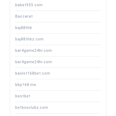
babet555.com
Baccarat
baj88thb
baj88thbz.com
bar4game24hr.com
bar4game24hr.com
baslot168bet.com
bbp168.me
bestbet
betboxclubs.com