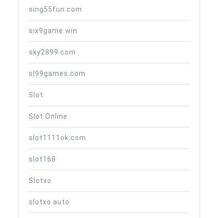
sing55fun.com
six9game.win
sky2899.com
sl99games.com
Slot
Slot Online
slot1111ok.com
slot168
Slotxo
slotxo auto