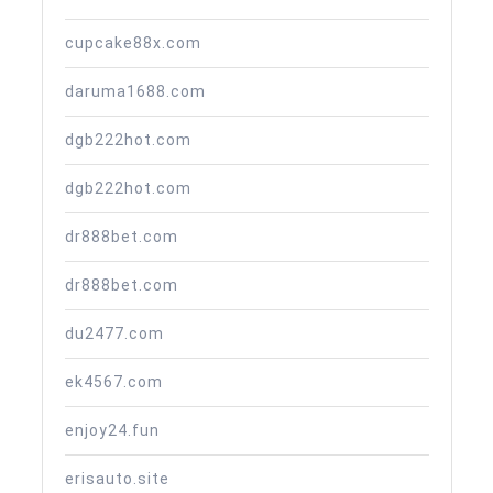
cupcake88x.com
daruma1688.com
dgb222hot.com
dgb222hot.com
dr888bet.com
dr888bet.com
du2477.com
ek4567.com
enjoy24.fun
erisauto.site