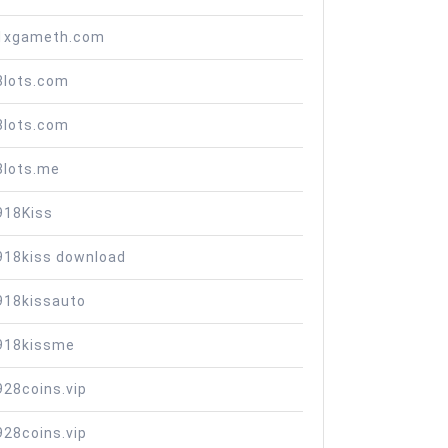
1xgameth.com
8lots.com
8lots.com
8lots.me
918Kiss
918kiss download
918kissauto
918kissme
928coins.vip
928coins.vip