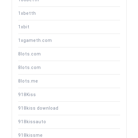
1xbetth
1xbit
1xgameth.com
8lots.com
8lots.com
8lots.me
918Kiss
918kiss download
918kissauto
918kissme