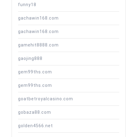
funny18
gachawin168.com
gachawin168.com
gamehit8888.com
gaojing888
gem99ths.com
gem99ths.com
goatbetroyalcasino.com
gobaza88.com
golden4566.net