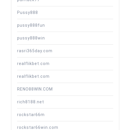
Pussy888
pussy888fun
pussy888win
rasri365day.com
realflikbet.com
realflikbet.com
RENO88WIN.COM
rich8188.net
rockstar66m
rockstar66win.com