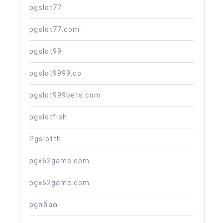
pgslot77
pgslot77.com
pgslot99
pgslot9999.co
pgslot999bets.com
pgslotfish
Pgslotth
pgx62game.com
pgx62game.com
pgสล็อต