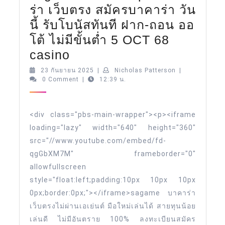
ร่า เว็บตรง สมัครบาคาร่า วัน
นี้ รับโบนัสทันที ฝาก-ถอน ออ
โต้ ไม่มีขั้นต่ำ 5 OCT 68
เว็บ
casino
ใหญ่
23
Nicholas
23 กันยายน 2025
|
Nicholas Patterson
|
กันยายน
Patterson
0 Comment
|
12:39 น.
sagame
2025
ทดลอง
เล่น
<div class="pbs-main-wrapper"><p><iframe
Top
loading="lazy" width="640" height="360"
src="//www.youtube.com/embed/fd-
7
qgGbXM7M" frameborder="0"
by
allowfullscreen
Lucio
style="float:left;padding:10px 10px 10px
sagame
0px;border:0px;"></iframe>sagame บาคาร่า
sagame168th.shop
เว็บตรงไม่ผ่านเอเย่นต์ มือใหม่เล่นได้ สายทุนน้อย
บา
เล่นดี ไม่มีอันตราย 100% ลงทะเบียนสมัคร