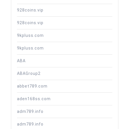
928coins.vip
928coins.vip
9kpluss.com
9kpluss.com
ABA
ABAGroup2
abbet789.com
aden168ss.com
adm789.info
adm789.info