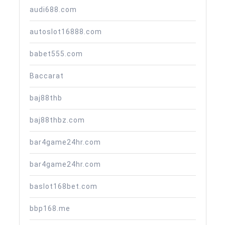
audi688.com
autoslot16888.com
babet555.com
Baccarat
baj88thb
baj88thbz.com
bar4game24hr.com
bar4game24hr.com
baslot168bet.com
bbp168.me