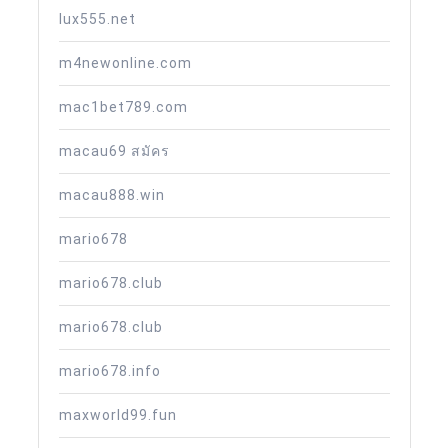
lux555.net
m4newonline.com
mac1bet789.com
macau69 สมัคร
macau888.win
mario678
mario678.club
mario678.club
mario678.info
maxworld99.fun