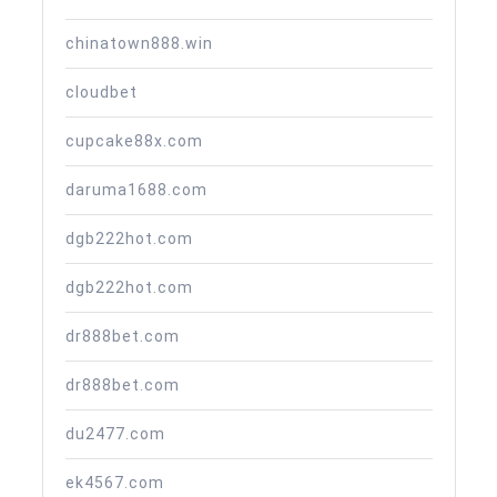
chinatown888.win
cloudbet
cupcake88x.com
daruma1688.com
dgb222hot.com
dgb222hot.com
dr888bet.com
dr888bet.com
du2477.com
ek4567.com