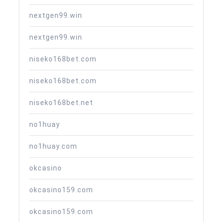
nextgen99.win
nextgen99.win
niseko168bet.com
niseko168bet.com
niseko168bet.net
no1huay
no1huay.com
okcasino
okcasino159.com
okcasino159.com