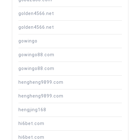
golden4566.net
golden4566.net
gowingo
gowingo88.com
gowingo88.com
hengheng9899.com
hengheng9899.com
hengjing168
hi6bet.com
hi6bet.com