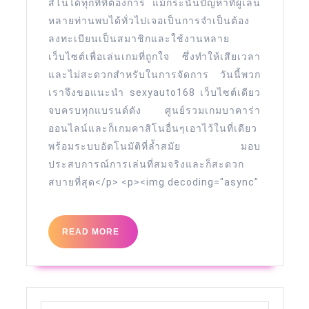
สิโนได้ทุกที่ที่ต้องการ แม้กระนั้นปัญหาที่ผู้เล่น
ไทย
หลายท่านพบได้ทั่วไปเจอเป็นการจำเป็นต้อง
บา
ลงทะเบียนเป็นสมาชิกและใช้งานหลาย
เว็บไซต์เพื่อเล่นเกมที่ถูกใจ ซึ่งทำให้เสียเวลา
คา
และไม่สะดวกสำหรับในการจัดการ วันนี้พวก
ร่า168
เราจึงขอแนะนำ sexyauto168 เว็บไซต์เดียว
ปั่น
จบครบทุกแบรนด์ดัง ศูนย์รวมเกมบาคาร่า
หยุด
ออนไลน์และก็เกมคาสิโนอื่นๆเอาไว้ในที่เดียว
จน
พร้อมระบบอัตโนมัติที่ล้ำสมัย มอบ
Top
ประสบการณ์การเล่นที่สมจริงและก็สะดวก
3
สบายที่สุด</p> <p><img decoding="async"
by
Margene
READ
READ MORE
MORE
Search