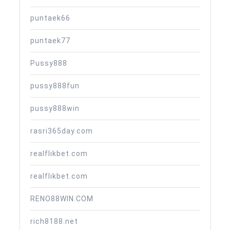
puntaek66
puntaek77
Pussy888
pussy888fun
pussy888win
rasri365day.com
realflikbet.com
realflikbet.com
RENO88WIN.COM
rich8188.net