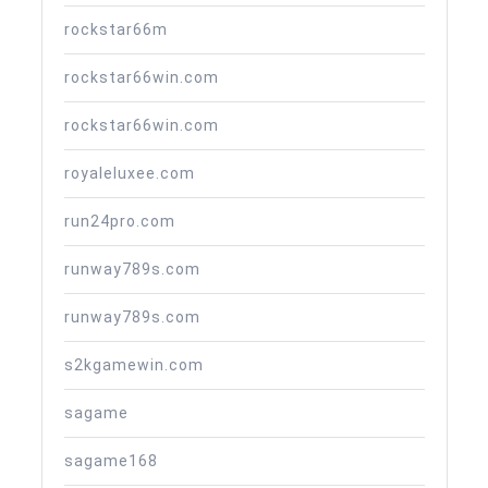
rockstar66m
rockstar66win.com
rockstar66win.com
royaleluxee.com
run24pro.com
runway789s.com
runway789s.com
s2kgamewin.com
sagame
sagame168