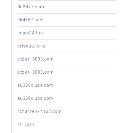
du2477.com
ek4567.com
enjoy24.fun
erisauto.site
etbet16888.com
etbet16888.com
eu369clubs.com
eu369clubs.com
fcharoenkit168.com
ff123th