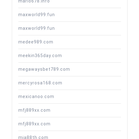
mario678.info
maxworld99.fun
maxworld99.fun
medee989.com
meekin365day.com
megawaysbet789.com
mercyrosa168.com
mexicanoo.com
mfj889xx.com
mfj889xx.com
mia88th.com