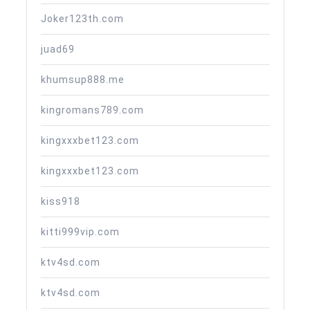
Joker123th.com
juad69
khumsup888.me
kingromans789.com
kingxxxbet123.com
kingxxxbet123.com
kiss918
kitti999vip.com
ktv4sd.com
ktv4sd.com