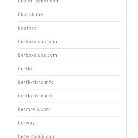
baslot168bet.com
bbp168.me
bestbet
betboxclubs.com
betboxclubs.com
betflix
betflixtikto.info
betflixtikto.info
betm4vip.com
betway
betwin6666.com