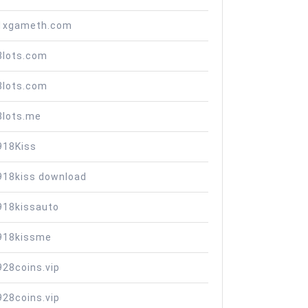
1xgameth.com
8lots.com
8lots.com
8lots.me
918Kiss
918kiss download
918kissauto
918kissme
928coins.vip
928coins.vip