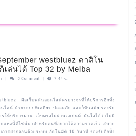
เลย
แตก
ง่าย
ราย
วัน
Top
100
September westbluez คาสิโน
by
Westbluez
ก็เล่นได้ Top 32 by Melba
Luis
เครดิต
Nicholas
on
|
0 Comment
|
7:44 น.
Patterson
ฟรี
30
luez คือเว็บพนันออนไลน์ครบวงจรที่ให้บริการอีกทั้ง
September
ไลน์ ด้วยระบบที่เสถียร ปลอดภัย และก็ทันสมัย รองรับ
westbluez
การให้บริการผ่าน เว็บตรงไม่ผ่านเอเย่นต์ มั่นใจได้ว่าไม่มี
คา
็บแห่งนี้ดีไซน์มาสำหรับคนที่อยากได้ความรวดเร็ว สบาย
สิ
วกับการฝากถอนด้วยระบบ อัตโนมัติ 10 วินาที รองรับอีกทั้ง