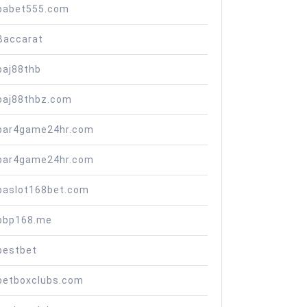
babet555.com
Baccarat
baj88thb
baj88thbz.com
bar4game24hr.com
bar4game24hr.com
baslot168bet.com
bbp168.me
bestbet
betboxclubs.com