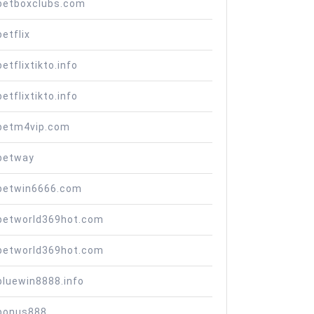
betboxclubs.com
betflix
betflixtikto.info
betflixtikto.info
betm4vip.com
betway
betwin6666.com
betworld369hot.com
betworld369hot.com
bluewin8888.info
bonus888