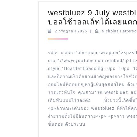
เหมาะ
westbluez 9 July westbl
กับ
บอลใช้วอลเล็ทได้เลยแตก
ผู้
เล่น
2
2 กรกฎาคม 2025
|
Nicholas Patters
กรกฎาคม
ทั่วไป
2025
Top
<div class="pbs-main-wrapper"><p><i
81
src="//www.youtube.com/embed/q2L
by
style="float:left;padding:10px 10px 1
Lilla
และก็ความเร็วคือส่วนสำคัญของการใช้ช
ออนไลน์ที่ตอบปัญหาผู้เล่นยุคสมัยใหม่ ด้ว
รวดเร็วทันใจ คุณสามารถ westbluez สมัคร
เดิมพันแบบไร้รอยต่อ ทั้งปวงนี้เกิดขึ้นได้ผ
<p>ลักษณะเด่นของ westbluez ที่ทำให้ค
ง่ายรวมทั้งไม่มีอันตราย</p> <p>การ west
ขั้นตอน ด้วยระบบ