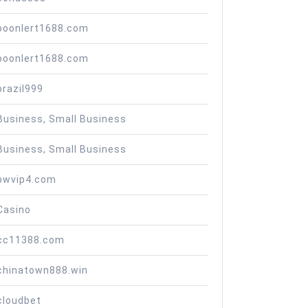
boonlert1688.com
boonlert1688.com
brazil999
Business, Small Business
Business, Small Business
bwvip4.com
Casino
cc11388.com
chinatown888.win
cloudbet