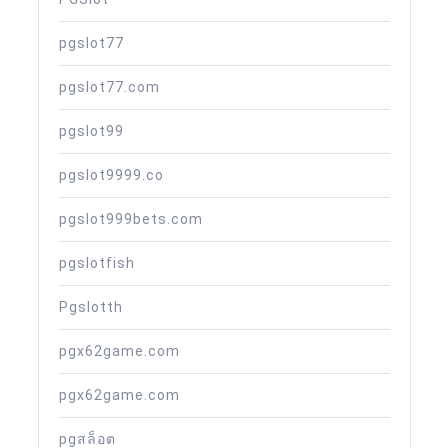
pgslot77
pgslot77.com
pgslot99
pgslot9999.co
pgslot999bets.com
pgslotfish
Pgslotth
pgx62game.com
pgx62game.com
pgสล็อต