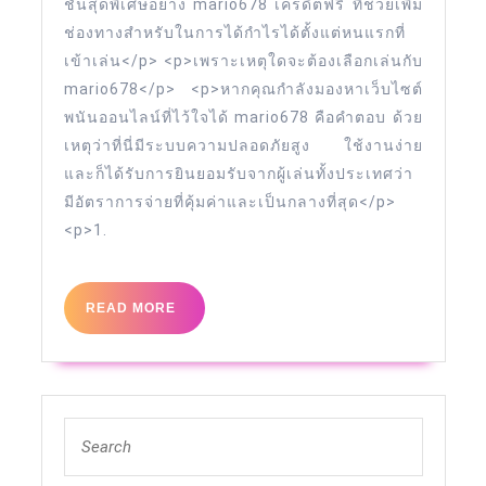
ชั่นสุดพิเศษอย่าง mario678 เครดิตฟรี ที่ช่วยเพิ่ม
วินาที
ช่องทางสำหรับในการได้กำไรได้ตั้งแต่หนแรกที่
เดียว
เข้าเล่น</p> <p>เพราะเหตุใดจะต้องเลือกเล่นกับ
แตก
mario678</p> <p>หากคุณกำลังมองหาเว็บไซต์
ทุก
พนันออนไลน์ที่ไว้ใจได้ mario678 คือคำตอบ ด้วย
เกม
เหตุว่าที่นี่มีระบบความปลอดภัยสูง ใช้งานง่าย
และก็ได้รับการยินยอมรับจากผู้เล่นทั้งประเทศว่า
จริง
มีอัตราการจ่ายที่คุ้มค่าและเป็นกลางที่สุด</p>
Top
<p>1.
64
by
Ezra
READ
READ MORE
MORE
Search
for: