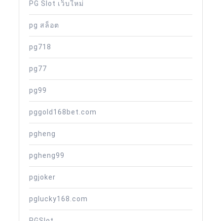
PG Slot เว็บใหม่
pg สล็อต
pg718
pg77
pg99
pggold168bet.com
pgheng
pgheng99
pgjoker
pglucky168.com
PGSlot