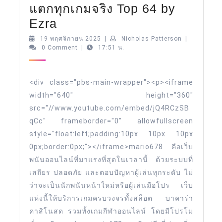
แตกทุกเกมจริง Top 64 by
mario678
Ezra
สมัคร
19
Nicholas
19 พฤศจิกายน 2025
|
Nicholas Patterson
|
พฤศจิกายน
Patterson
0 Comment
|
17:51 น.
2
2025
May
mario678
<div class="pbs-main-wrapper"><p><iframe
โบนัส
width="640" height="360"
src="//www.youtube.com/embed/jQ4RCzSB
เข้า
qCc" frameborder="0" allowfullscreen
ทุก
style="float:left;padding:10px 10px 10px
ยูส
0px;border:0px;"></iframe>mario678 คือเว็บ
ฝาก
พนันออนไลน์ที่มาแรงที่สุดในเวลานี้ ด้วยระบบที่
ถอน
เสถียร ปลอดภัย และตอบปัญหาผู้เล่นทุกระดับ ไม่
ออ
ว่าจะเป็นนักพนันหน้าใหม่หรือผู้เล่นมือโปร เว็บ
โต้
แห่งนี้ให้บริการเกมครบวงจรทั้งสล็อต บาคาร่า
คาสิโนสด รวมทั้งเกมกีฬาออนไลน์ โดยมีโปรโม
ใน