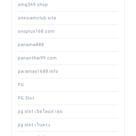
omg369.shop
onesiamclub.site
onoplus168.com
panama888
pananthai99.com
paramax1688.info
PG
PG Slot
pg slot เปิดใหม่ล่าสุด
pg slot เว็บตรง