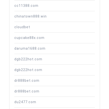
cc11388.com
chinatown888.win
cloudbet
cupcake88x.com
daruma1688.com
dgb222hot.com
dgb222hot.com
dr888bet.com
dr888bet.com
du2477.com