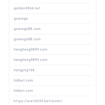
golden4566.net
gowingo
gowingo88.com
gowingo88.com
hengheng9899.com
hengheng9899.com
hengjing168
hi6bet.com
hi6bet.com
https://sretthi99.bet/enter/