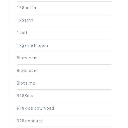
188betth
1xbetth
1xbit
1xgameth.com
8lots.com
8lots.com
8lots.me
918Kiss
918kiss download
918kissauto