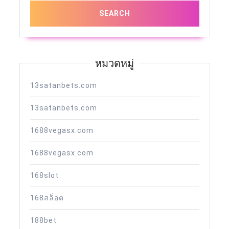
หมวดหมู่
13satanbets.com
13satanbets.com
1688vegasx.com
1688vegasx.com
168slot
168สล็อต
188bet