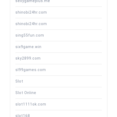
sexygameplus.me
shinobi24hr.com
shinobi24hr.com
sing55fun.com
six9game.win
sky2899.com
sl99games.com
Slot
Slot Online
slot1111ok.com
slot168