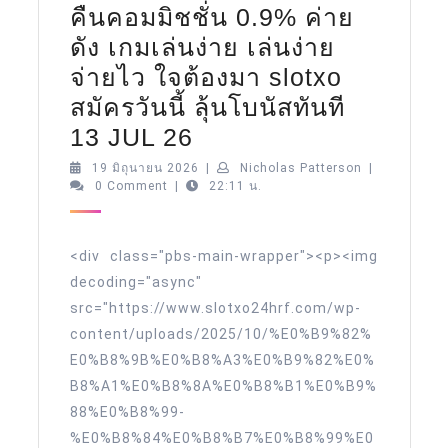
คืนคอมมิชชั่น 0.9% ค่าย
ดัง เกมเล่นง่าย เล่นง่าย
จ่ายไว ใจต้องมา slotxo
สมัครวันนี้ ลุ้นโบนัสทันที
สล็อตxo
13 JUL 26
สล็อต
19
Nicholas
19 มิถุนายน 2026
|
Nicholas Patterson
|
มิถุนายน
Patterson
0 Comment
|
22:11 น.
ออนไลน์
2026
เว็บ
เดียว
<div class="pbs-main-wrapper"><p><img
ครบ
decoding="async"
src="https://www.slotxo24hrf.com/wp-
จบ
content/uploads/2025/10/%E0%B9%82%
Top
E0%B8%9B%E0%B8%A3%E0%B9%82%E0%
73
B8%A1%E0%B8%8A%E0%B8%B1%E0%B9%
by
88%E0%B8%99-
Bette
%E0%B8%84%E0%B8%B7%E0%B8%99%E0