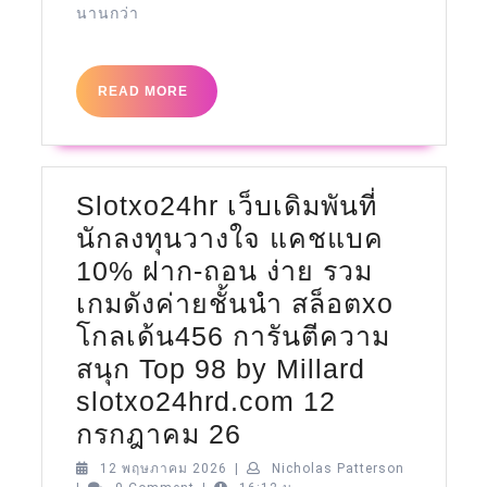
นานกว่า
ได้
จริง
เงิน
READ
READ MORE
MORE
ใน
เป๋า
เหงา
Slotxo24hr เว็บเดิมพันที่
เว็บ
นักลงทุนวางใจ แคชแบค
เรา
10% ฝาก-ถอน ง่าย รวม
ช่วย
เกมดังค่ายชั้นนำ สล็อตxo
ได้
โกลเด้น456 การันตีความ
สล็อตxo
สนุก Top 98 by Millard
โปร
slotxo24hrd.com 12
ดี
Slotxo24hr
กรกฎาคม 26
มี
เว็บ
12
Nicholas
12 พฤษภาคม 2026
|
Nicholas Patterson
จริง
พฤษภาคม
Patterson