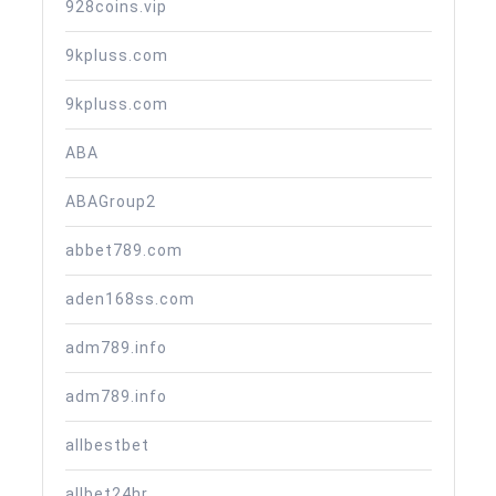
928coins.vip
9kpluss.com
9kpluss.com
ABA
ABAGroup2
abbet789.com
aden168ss.com
adm789.info
adm789.info
allbestbet
allbet24hr