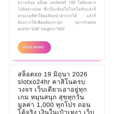
ความนิยม สล็อต เครดิตฟรี 100 ไม่ต้องฝาก
มา
ไม่มีอย่างน้อย ซึ่งเป็นเยี่ยมในโปรโมชั่นแล้วก็
slotxo
ค่ายเกมที่ทำให้ผมลืมหน้าอ้าปากได้ แล้วก็
สมัคร
ต้องการให้เพื่อนพ้องๆ</p> <p><iframe
วัน
width="640" height="360"
นี้
ลุ้น
READ
READ MORE
โบนัส
MORE
ทันที
13
JUL
สล็อตxo 19 มิถุนา 2026
26
slotxo24hr คาสิโนครบ
วงจร เว็บเดียวเอาอยู่ทุก
เกม หมุนสนุก สุขทุกวัน
มูลค่า 1,000 ทุกโปร ถอน
ได้จริง เงินในเป๋าเหงา เว็บ