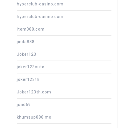
hyperclub-casino.com
hyperclub-casino.com
item388.com
jinda888
Joker123
joker123auto
joker123th
Joker123th.com
juad69
khumsup888.me