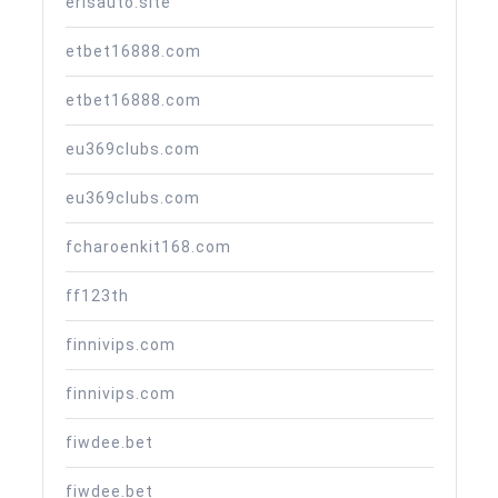
erisauto.site
etbet16888.com
etbet16888.com
eu369clubs.com
eu369clubs.com
fcharoenkit168.com
ff123th
finnivips.com
finnivips.com
fiwdee.bet
fiwdee.bet