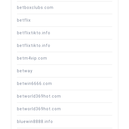
betboxclubs.com
betflix
betflixtikto.info
betflixtikto.info
betm4vip.com
betway
betwin6666.com
betworld369hot.com
betworld369hot.com
bluewin8888.info