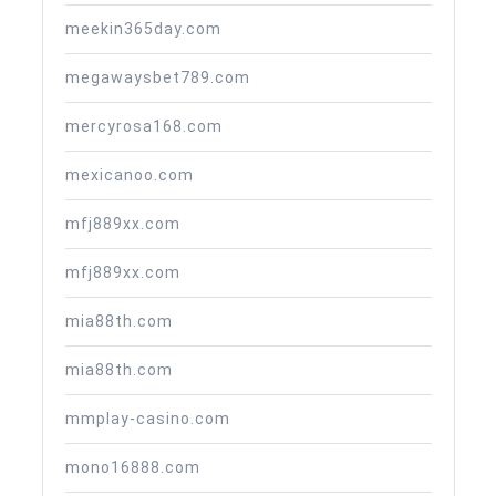
meekin365day.com
megawaysbet789.com
mercyrosa168.com
mexicanoo.com
mfj889xx.com
mfj889xx.com
mia88th.com
mia88th.com
mmplay-casino.com
mono16888.com