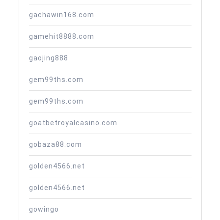
gachawin168.com
gamehit8888.com
gaojing888
gem99ths.com
gem99ths.com
goatbetroyalcasino.com
gobaza88.com
golden4566.net
golden4566.net
gowingo