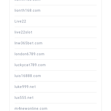
lionth168.com
Live22
live22slot
lnw365bet.com
london6789.com
luckycat789.com
luis16888.com
luke999.net
lux555.net
m4newonline.com