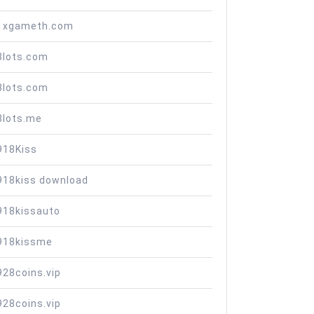
1xgameth.com
8lots.com
8lots.com
8lots.me
918Kiss
918kiss download
918kissauto
918kissme
928coins.vip
928coins.vip