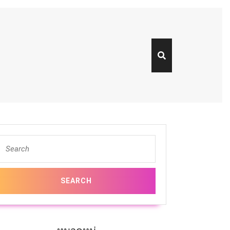
Search
or: