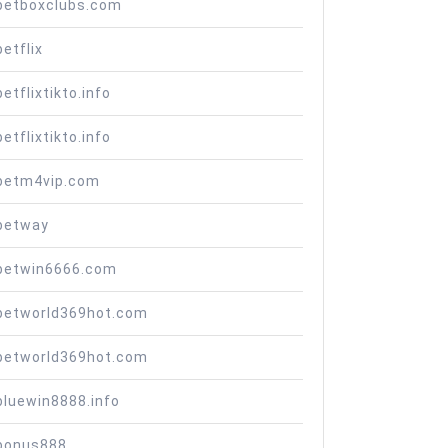
betboxclubs.com
betflix
betflixtikto.info
betflixtikto.info
betm4vip.com
betway
betwin6666.com
betworld369hot.com
betworld369hot.com
bluewin8888.info
bonus888