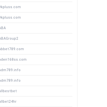
9kpluss.com
9kpluss.com
ABA
ABAGroup2
abbet789.com
aden168ss.com
adm789.info
adm789.info
allbestbet
allbet24hr