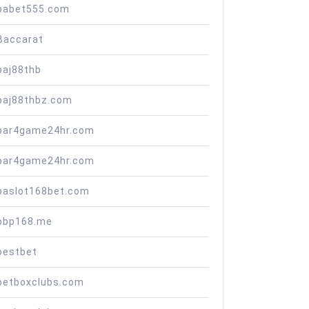
babet555.com
Baccarat
baj88thb
baj88thbz.com
bar4game24hr.com
bar4game24hr.com
baslot168bet.com
bbp168.me
bestbet
betboxclubs.com