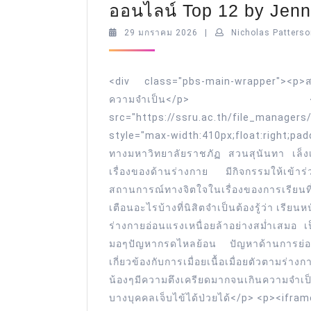
ออนไลน์ Top 12 by Jenny
29
29 มกราคม 2026
|
Nicholas Patters
มกราคม
2026
<div class="pbs-main-wrapper"><p>สว
ความจำเป็น</p> <p
src="https://ssru.ac.th/file_manager
style="max-width:410px;float:right;pa
ทางมหาวิทยาลัยราชภัฏ สวนสุนันทา เล็งเ
เรื่องของด้านร่างกาย มีกิจกรรมให้เข้าร
สถานการณ์ทางจิตใจในเรื่องของการเรียนที
เตือนอะไรบ้างที่นิสิตจำเป็นต้องรู้ว่า เรีย
ร่างกายอ่อนแรงเหนื่อยล้าอย่างสม่ำเสมอ 
มอๆปัญหากรดไหลย้อน ปัญหาด้านการย่อยข
เกี่ยวข้องกับการเมื่อยเนื้อเมื่อยตัวตาม
น้องๆมีความตึงเครียดมากจนเกินความจำเป็
บางบุคคลเจ็บไข้ได้ป่วยได้</p> <p><ifra