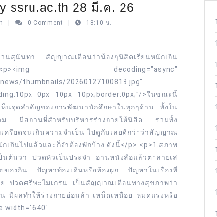
สวนสุนันทา
 ssru.ac.th 28 มี.ค. 26
เปิด
Nicholas
on
|
0 Comment
|
18:10 น.
Patterson
สอ
นทั้งป.ตรี
นสุนันทา สัญญาณเตือนว่าน้องๆนิสิตเรียนหนักเกิน
และ
><img decoding="async"
มี
s/news/thumbnails/20260127100813.jpg"
ต่อย
dding:10px 0px 10px 10px;border:0px;"/>ในขณะนี้
อด
ห็นจุดสำคัญของการพัฒนานักศึกษาในทุกๆด้าน ทั้งใน
่วม มีสถานที่สำหรับบริหารร่างกายให้นิสิต รวมทั้ง
วิชาชีพ
่เครียดจนเกินความจำเป็น ไปดูกันเลยดีกว่าว่าสัญญาณ
หลักสูตร
นหนักเกินไปแล้วและก็จำต้องพักบ้าง ดังนี้</p> <p>1.สภาพ
นานาชาติ
เป็นต้นว่า ปวดหัวเป็นประจำ อ่านหนังสือแล้วตาลายเส
สวนสุนันทา
องกิน ปัญหาท้องเดินหรือท้องผูก ปัญหาในเรื่องที่
สร้าง
ร่างกาย ปวดศรีษะไมเกรน เป็นสัญญาณเตือนทางสุขภาพว่า
นัก
น มีผลทำให้ร่างกายอ่อนล้า เหน็ดเหนื่อย หมดแรงหรือ
กิจกรรม
me width="640"