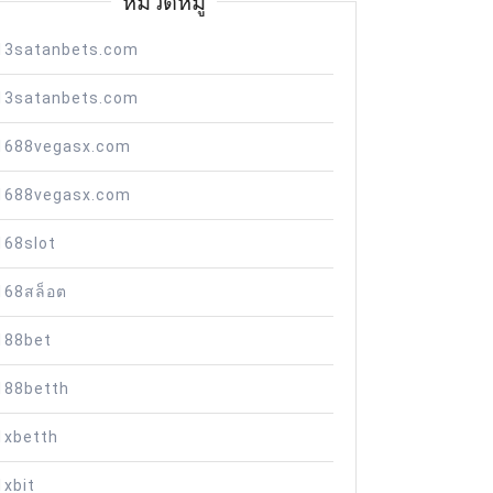
หมวดหมู่
13satanbets.com
13satanbets.com
1688vegasx.com
1688vegasx.com
168slot
168สล็อต
188bet
188betth
1xbetth
1xbit