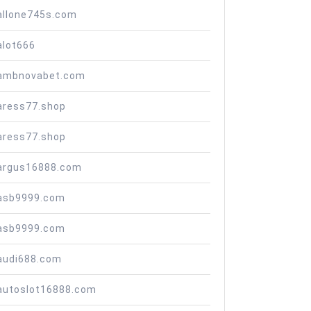
allone745s.com
alot666
ambnovabet.com
aress77.shop
aress77.shop
argus16888.com
asb9999.com
asb9999.com
audi688.com
autoslot16888.com