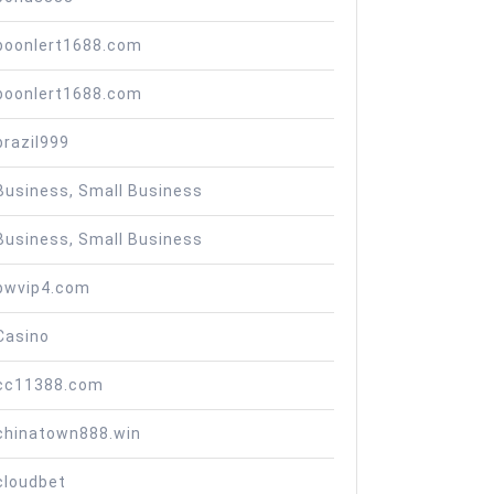
boonlert1688.com
boonlert1688.com
brazil999
Business, Small Business
Business, Small Business
bwvip4.com
Casino
cc11388.com
chinatown888.win
cloudbet