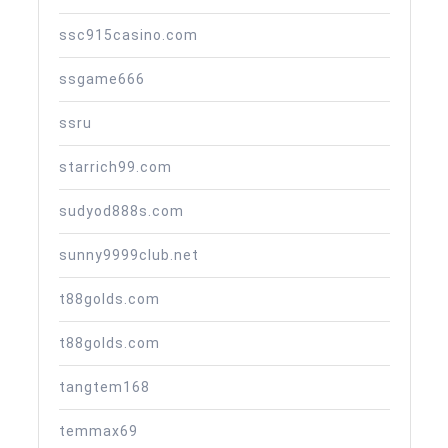
ssc915casino.com
ssgame666
ssru
starrich99.com
sudyod888s.com
sunny9999club.net
t88golds.com
t88golds.com
tangtem168
temmax69