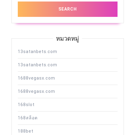
Winston
หมวดหมู่
13satanbets.com
13satanbets.com
1688vegasx.com
1688vegasx.com
168slot
168สล็อต
188bet