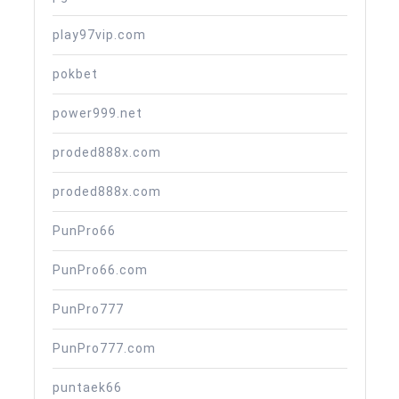
play97vip.com
pokbet
power999.net
proded888x.com
proded888x.com
PunPro66
PunPro66.com
PunPro777
PunPro777.com
puntaek66