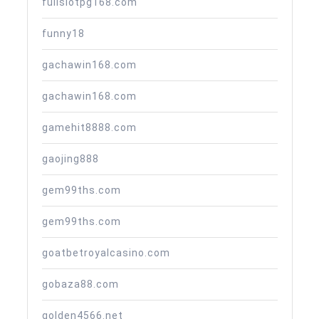
fullslotpg168.com
funny18
gachawin168.com
gachawin168.com
gamehit8888.com
gaojing888
gem99ths.com
gem99ths.com
goatbetroyalcasino.com
gobaza88.com
golden4566.net