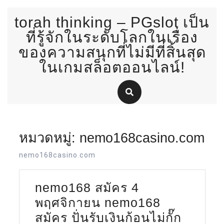
Skip
torah thinking – PGslot เป็น
to
content
ที่รู้จักในระดับโลกในเรื่อง
ของความสนุกที่ไม่มีที่สิ้นสุด
ในเกมสล็อตออนไลน์!
หมวดหมู่:
nemo168casino.com
nemo168casino.com
nemo168 สมัคร 4
พฤศจิกายน nemo168
สมัคร ปั่นรับเงินก้อนไม่กั๊ก