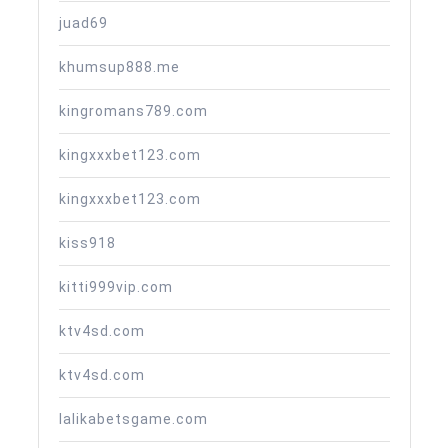
juad69
khumsup888.me
kingromans789.com
kingxxxbet123.com
kingxxxbet123.com
kiss918
kitti999vip.com
ktv4sd.com
ktv4sd.com
lalikabetsgame.com