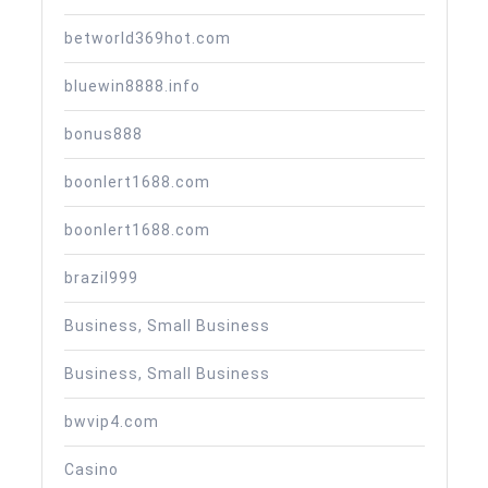
betworld369hot.com
bluewin8888.info
bonus888
boonlert1688.com
boonlert1688.com
brazil999
Business, Small Business
Business, Small Business
bwvip4.com
Casino