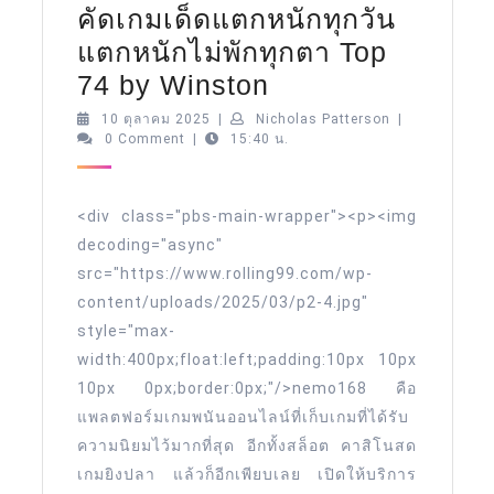
คัดเกมเด็ดแตกหนักทุกวัน
แตกหนักไม่พักทุกตา Top
nemo168
74 by Winston
สมัคร
10
Nicholas
10 ตุลาคม 2025
|
Nicholas Patterson
|
ตุลาคม
Patterson
0 Comment
|
15:40 น.
4
2025
พฤศจิกายน
nemo168
<div class="pbs-main-wrapper"><p><img
สมัคร
decoding="async"
src="https://www.rolling99.com/wp-
ปั่น
content/uploads/2025/03/p2-4.jpg"
รับ
style="max-
เงิน
width:400px;float:left;padding:10px 10px
ก้อน
10px 0px;border:0px;"/>nemo168 คือ
ไม่
แพลตฟอร์มเกมพนันออนไลน์ที่เก็บเกมที่ได้รับ
กั๊ก
ความนิยมไว้มากที่สุด อีกทั้งสล็อต คาสิโนสด
คัด
เกมยิงปลา แล้วก็อีกเพียบเลย เปิดให้บริการ