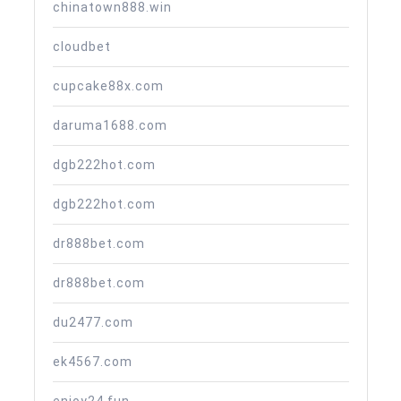
chinatown888.win
cloudbet
cupcake88x.com
daruma1688.com
dgb222hot.com
dgb222hot.com
dr888bet.com
dr888bet.com
du2477.com
ek4567.com
enjoy24.fun