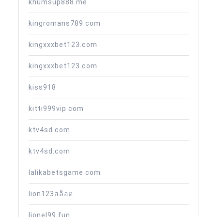
khumsup888.me
kingromans789.com
kingxxxbet123.com
kingxxxbet123.com
kiss918
kitti999vip.com
ktv4sd.com
ktv4sd.com
lalikabetsgame.com
lion123สล็อต
lionel99.fun