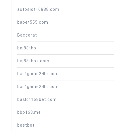
autoslot16888.com
babet555.com
Baccarat
baj88thb
baj88thbz.com
bar4game24hr.com
bar4game24hr.com
baslot168bet.com
bbp168.me
bestbet