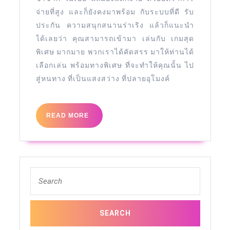
สล็อต
จ่ายที่สูง และก็ยังคงมาพร้อม กับระบบที่ดี รับ
แนะนำ
ประกัน ความสนุกสนานร่าเริง แล้วก็แนะนำ
สล็อต20
ได้เลยว่า คุณสามารถเข้ามา เล่นกับ เกมสุด
พี
พิเศษ มากมาย พวกเราได้คัดสรร มาให้ท่านได้
จี
เลือกเล่น พร้อมทางพิเศษ ที่จะทำให้คุณนั้น ไป
สู่หนทาง ที่เป็นแสงสว่าง ที่ปลายอุโมงค์
สล็อต16
ง่าย
ทาง
READ
READ MORE
MORE
เข้า
สล็อต16
สล็อต16
Search
pgslot
for:
Top
79
by