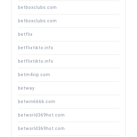
betboxclubs.com
betboxclubs.com
betflix
betflixtikto.info
betflixtikto.info
betm4vip.com
betway
betwin6666.com
betworld369hot.com
betworld369hot.com