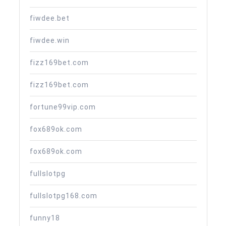
fiwdee.bet
fiwdee.win
fizz169bet.com
fizz169bet.com
fortune99vip.com
fox689ok.com
fox689ok.com
fullslotpg
fullslotpg168.com
funny18