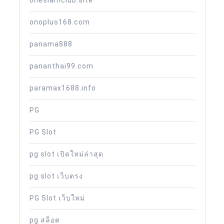
onoplus168.com
panama888
pananthai99.com
paramax1688.info
PG
PG Slot
pg slot เปิดใหม่ล่าสุด
pg slot เว็บตรง
PG Slot เว็บใหม่
pg สล็อต