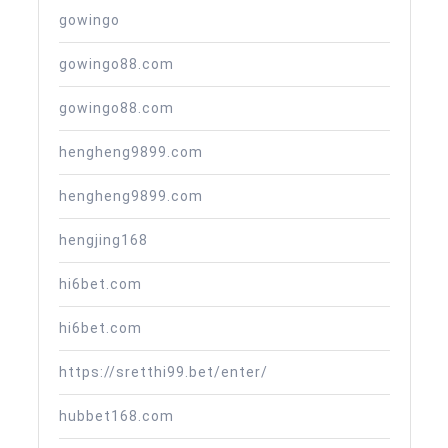
gowingo
gowingo88.com
gowingo88.com
hengheng9899.com
hengheng9899.com
hengjing168
hi6bet.com
hi6bet.com
https://sretthi99.bet/enter/
hubbet168.com