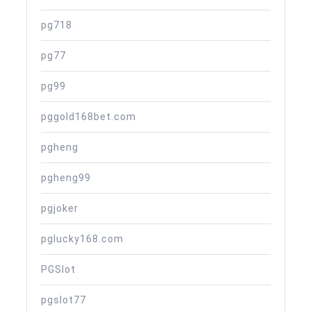
pg718
pg77
pg99
pggold168bet.com
pgheng
pgheng99
pgjoker
pglucky168.com
PGSlot
pgslot77