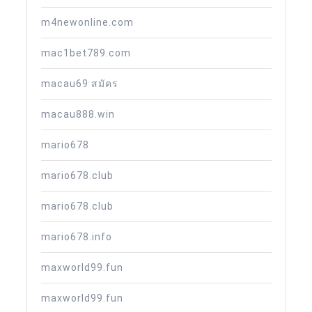
m4newonline.com
mac1bet789.com
macau69 สมัคร
macau888.win
mario678
mario678.club
mario678.club
mario678.info
maxworld99.fun
maxworld99.fun