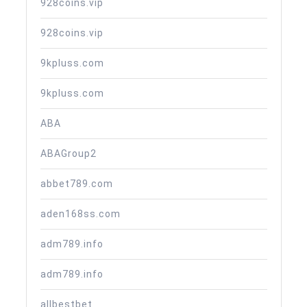
928coins.vip
928coins.vip
9kpluss.com
9kpluss.com
ABA
ABAGroup2
abbet789.com
aden168ss.com
adm789.info
adm789.info
allbestbet