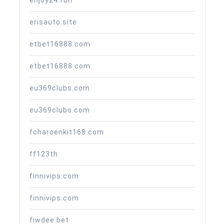
erisauto.site
etbet16888.com
etbet16888.com
eu369clubs.com
eu369clubs.com
fcharoenkit168.com
ff123th
finnivips.com
finnivips.com
fiwdee.bet