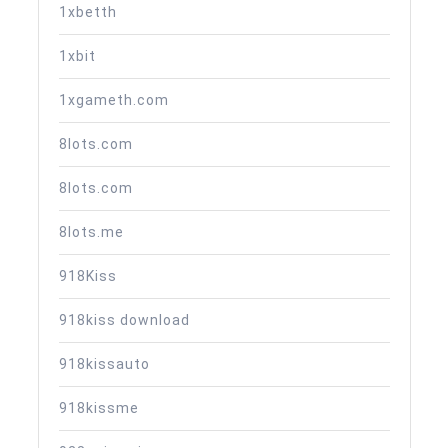
1xbetth
1xbit
1xgameth.com
8lots.com
8lots.com
8lots.me
918Kiss
918kiss download
918kissauto
918kissme