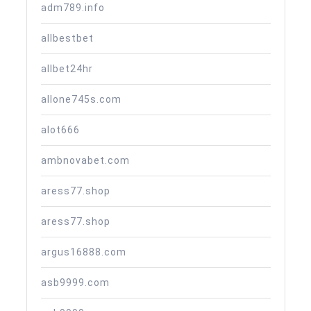
adm789.info
allbestbet
allbet24hr
allone745s.com
alot666
ambnovabet.com
aress77.shop
aress77.shop
argus16888.com
asb9999.com