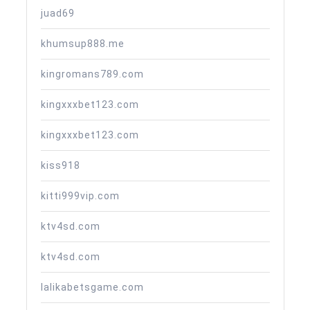
juad69
khumsup888.me
kingromans789.com
kingxxxbet123.com
kingxxxbet123.com
kiss918
kitti999vip.com
ktv4sd.com
ktv4sd.com
lalikabetsgame.com