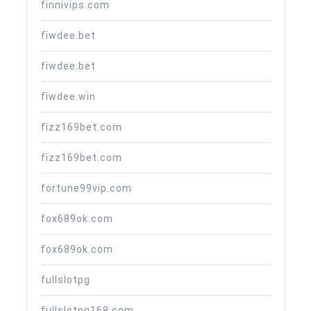
finnivips.com
fiwdee.bet
fiwdee.bet
fiwdee.win
fizz169bet.com
fizz169bet.com
fortune99vip.com
fox689ok.com
fox689ok.com
fullslotpg
fullslotpg168.com