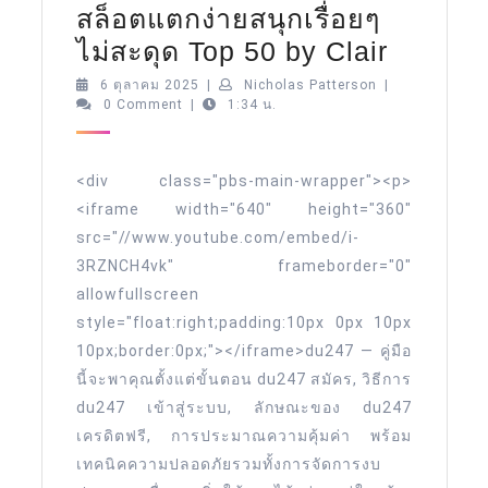
สล็อตแตกง่ายสนุกเรื่อยๆ
du247
ไม่สะดุด Top 50 by Clair
เข้า
6
Nicholas
6 ตุลาคม 2025
|
Nicholas Patterson
|
ตุลาคม
Patterson
0 Comment
|
1:34 น.
สู่
2025
ระบบ
16
<div class="pbs-main-wrapper"><p>
ธันวาค
<iframe width="640" height="360"
src="//www.youtube.com/embed/i-
du247
3RZNCH4vk" frameborder="0"
เครดิต
allowfullscreen
ฟรี
style="float:right;padding:10px 0px 10px
แจ็ค
10px;border:0px;"></iframe>du247 — คู่มือ
พอ
นี้จะพาคุณตั้งแต่ขั้นตอน du247 สมัคร, วิธีการ
ต
du247 เข้าสู่ระบบ, ลักษณะของ du247
ปล่อย
เครดิตฟรี, การประมาณความคุ้มค่า พร้อม
เทคนิคความปลอดภัยรวมทั้งการจัดการงบ
ต่อ