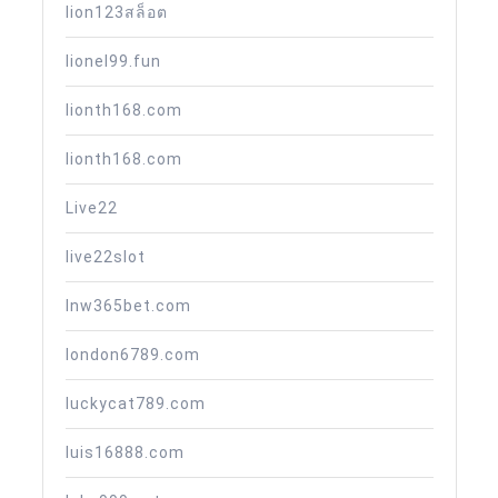
lion123สล็อต
lionel99.fun
lionth168.com
lionth168.com
Live22
live22slot
lnw365bet.com
london6789.com
luckycat789.com
luis16888.com