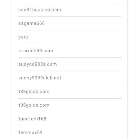
ssc915casino.com
ssgame666
ssru
starrich99.com
sudyod888s.com
sunny9999club.net
t88golds.com
t88golds.com
tangtem168
temmax69