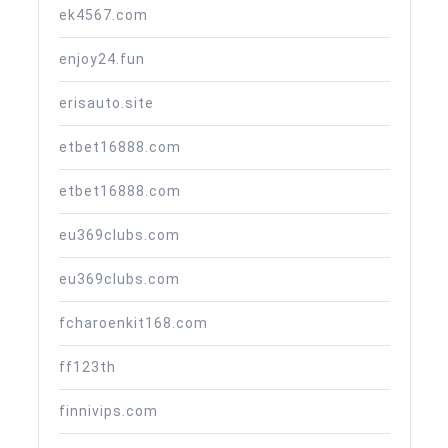
ek4567.com
enjoy24.fun
erisauto.site
etbet16888.com
etbet16888.com
eu369clubs.com
eu369clubs.com
fcharoenkit168.com
ff123th
finnivips.com