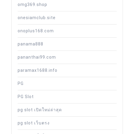
omg369.shop
onesiamclub.site
onoplus168.com
panama888
pananthai99.com
paramax1688.info
PG
PG Slot
pg slot เปิดใหม่ล่าสุด
pg slot เว็บตรง