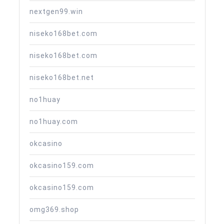
nextgen99.win
niseko168bet.com
niseko168bet.com
niseko168bet.net
no1huay
no1huay.com
okcasino
okcasino159.com
okcasino159.com
omg369.shop