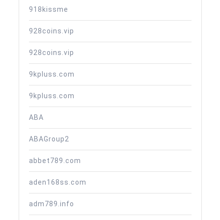
918kissme
928coins.vip
928coins.vip
9kpluss.com
9kpluss.com
ABA
ABAGroup2
abbet789.com
aden168ss.com
adm789.info