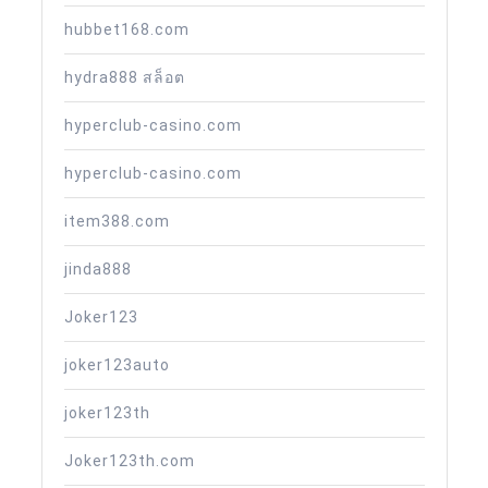
hubbet168.com
hydra888 สล็อต
hyperclub-casino.com
hyperclub-casino.com
item388.com
jinda888
Joker123
joker123auto
joker123th
Joker123th.com