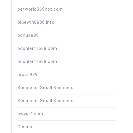
betworld369hot.com
bluewin8888.info
bonus888
boonlert1688.com
boonlert1688.com
brazil999
Business, Small Business
Business, Small Business
bwvip4.com
Casino