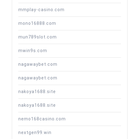
mmplay-casino.com
mono16888.com
mun789slot.com
mwin9s.com
nagawaybet.com
nagawaybet.com
nakoya1688.site
nakoya1688.site
nemo168casino.com
nextgen99.win