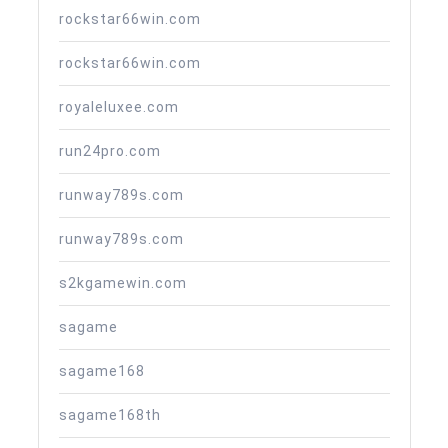
rockstar66win.com
rockstar66win.com
royaleluxee.com
run24pro.com
runway789s.com
runway789s.com
s2kgamewin.com
sagame
sagame168
sagame168th