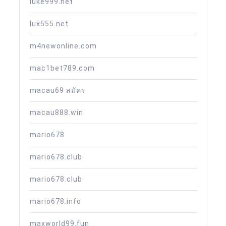
luke999.net
lux555.net
m4newonline.com
mac1bet789.com
macau69 สมัคร
macau888.win
mario678
mario678.club
mario678.club
mario678.info
maxworld99.fun