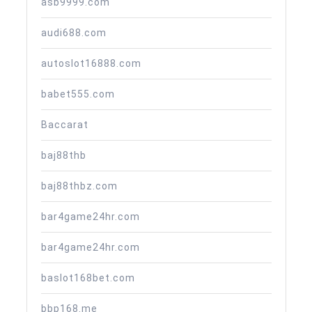
asb9999.com
audi688.com
autoslot16888.com
babet555.com
Baccarat
baj88thb
baj88thbz.com
bar4game24hr.com
bar4game24hr.com
baslot168bet.com
bbp168.me