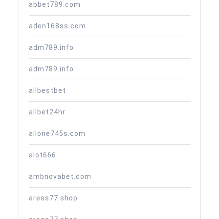
abbet789.com
aden168ss.com
adm789.info
adm789.info
allbestbet
allbet24hr
allone745s.com
alot666
ambnovabet.com
aress77.shop