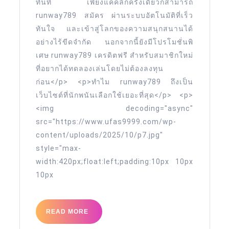
ทันที เพียงแค่คลิกครั้งเดียวก็สามารถ
ออ
runway789 สมัคร ผ่านระบบอัตโนมัติที่เร็ว
โต้
ทันใจ และเข้าสู่โลกของความสนุกสนานได้
เสถีย
อย่างไร้ขีดจำกัด นอกจากนี้ยังมีโปรโมชั่นพิ
ปลอดภ
เศษ runway789 เครดิตฟรี สำหรับสมาชิกใหม่
แตก
ที่อยากได้ทดลองเล่นโดยไม่ต้องลงทุน
ก่อน</p> <p>ทำไม runway789 ถึงเป็น
ทุก
เว็บไซต์ที่นักพนันเลือกใช้เยอะที่สุด</p> <p>
ยู
<img decoding="async"
ส
src="https://www.ufas9999.com/wp-
จริง
content/uploads/2025/10/p7.jpg"
Top
style="max-
3
width:420px;float:left;padding:10px 10px
by
10px
Espe
READ
READ MORE
MORE