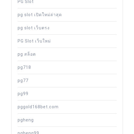
PG Slot
pg slot เปิดใหม่ล่าสุด
pg slot เว็บตรง
PG Slot เว็บใหม่
pg สล็อต
pg718
pg77
pg99
pggold168bet.com
pgheng
pgheng99