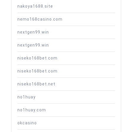
nakoya1688.site
nemo168casino.com
nextgen99.win
nextgen99.win
niseko168bet.com
niseko168bet.com
niseko168bet.net
no1huay
no1huay.com
okcasino