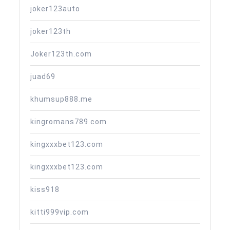
joker123auto
joker123th
Joker123th.com
juad69
khumsup888.me
kingromans789.com
kingxxxbet123.com
kingxxxbet123.com
kiss918
kitti999vip.com