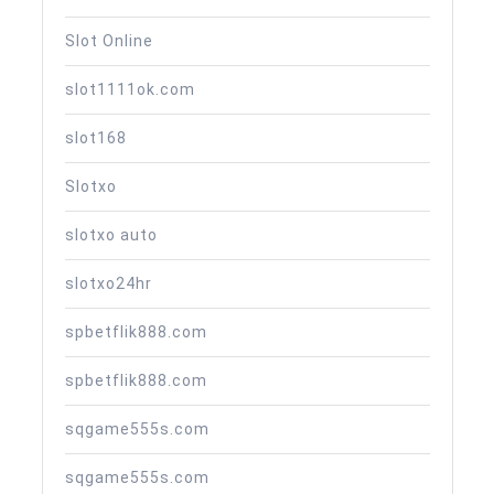
Slot Online
slot1111ok.com
slot168
Slotxo
slotxo auto
slotxo24hr
spbetflik888.com
spbetflik888.com
sqgame555s.com
sqgame555s.com