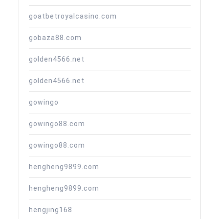
goatbetroyalcasino.com
gobaza88.com
golden4566.net
golden4566.net
gowingo
gowingo88.com
gowingo88.com
hengheng9899.com
hengheng9899.com
hengjing168