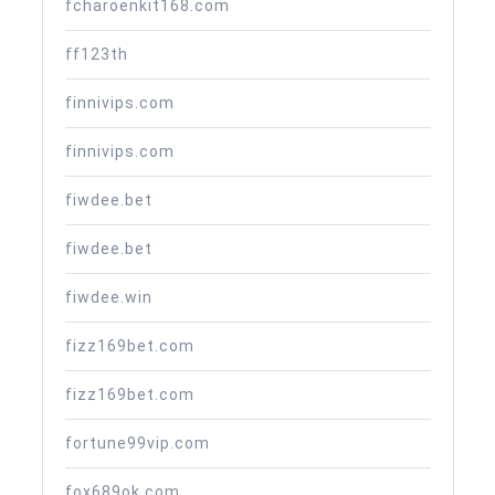
fcharoenkit168.com
ff123th
finnivips.com
finnivips.com
fiwdee.bet
fiwdee.bet
fiwdee.win
fizz169bet.com
fizz169bet.com
fortune99vip.com
fox689ok.com