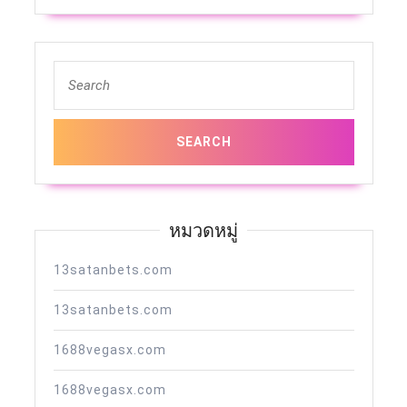
Search
for:
หมวดหมู่
13satanbets.com
13satanbets.com
1688vegasx.com
1688vegasx.com