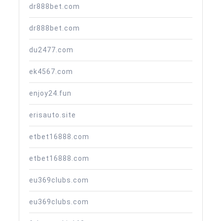
dr888bet.com
dr888bet.com
du2477.com
ek4567.com
enjoy24.fun
erisauto.site
etbet16888.com
etbet16888.com
eu369clubs.com
eu369clubs.com