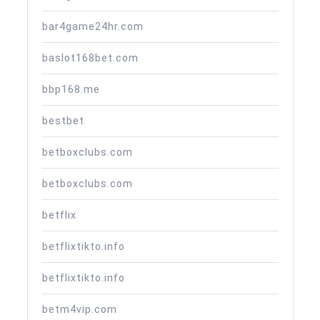
bar4game24hr.com
baslot168bet.com
bbp168.me
bestbet
betboxclubs.com
betboxclubs.com
betflix
betflixtikto.info
betflixtikto.info
betm4vip.com