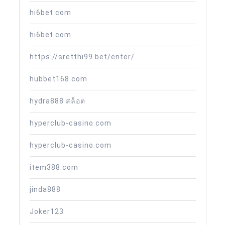
hi6bet.com
hi6bet.com
https://sretthi99.bet/enter/
hubbet168.com
hydra888 สล็อต
hyperclub-casino.com
hyperclub-casino.com
item388.com
jinda888
Joker123