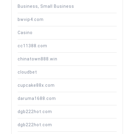
Business, Small Business
bwvip4.com
Casino
cc11388.com
chinatown888.win
cloudbet
cupcake88x.com
daruma1688.com
dgb222hot.com
dgb222hot.com