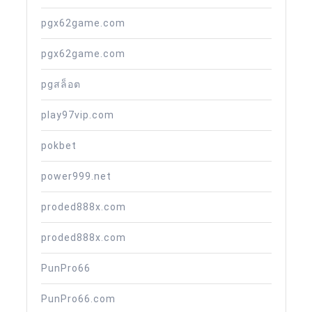
pgx62game.com
pgx62game.com
pgสล็อต
play97vip.com
pokbet
power999.net
proded888x.com
proded888x.com
PunPro66
PunPro66.com