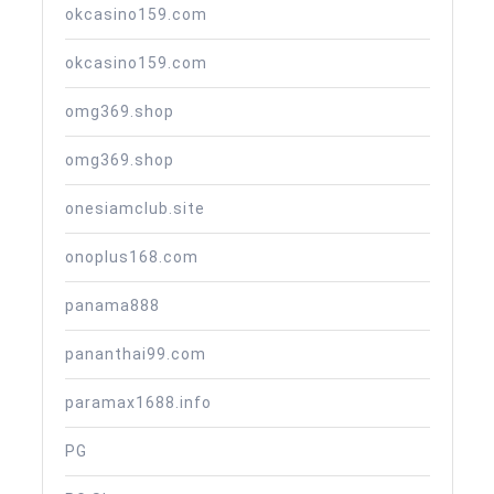
okcasino159.com
okcasino159.com
omg369.shop
omg369.shop
onesiamclub.site
onoplus168.com
panama888
pananthai99.com
paramax1688.info
PG