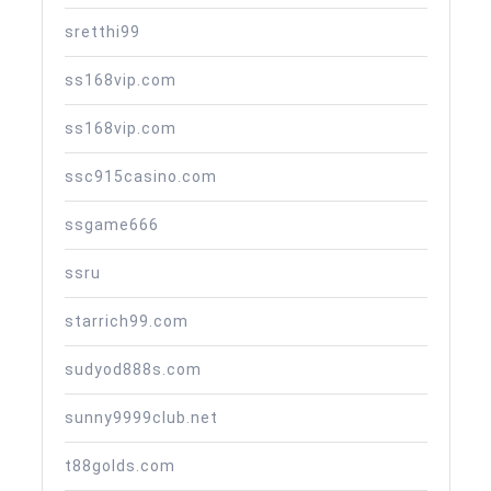
sretthi99
ss168vip.com
ss168vip.com
ssc915casino.com
ssgame666
ssru
starrich99.com
sudyod888s.com
sunny9999club.net
t88golds.com