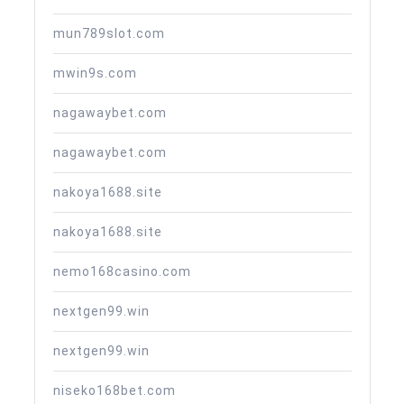
mun789slot.com
mwin9s.com
nagawaybet.com
nagawaybet.com
nakoya1688.site
nakoya1688.site
nemo168casino.com
nextgen99.win
nextgen99.win
niseko168bet.com