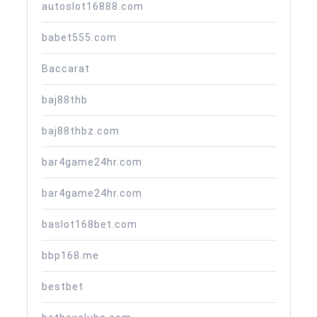
autoslot16888.com
babet555.com
Baccarat
baj88thb
baj88thbz.com
bar4game24hr.com
bar4game24hr.com
baslot168bet.com
bbp168.me
bestbet