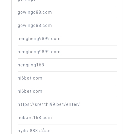
gowingo88.com
gowingo88.com
hengheng9899.com
hengheng9899.com
hengjing168
hi6bet.com
hi6bet.com
https://sretthi99.bet/enter/
hubbet168.com
hydra888 สล็อต