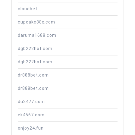
cloudbet
cupcake88x.com
daruma1688.com
dgb222hot.com
dgb222hot.com
dr888bet.com
dr888bet.com
du2477.com
ek4567.com
enjoy24.fun