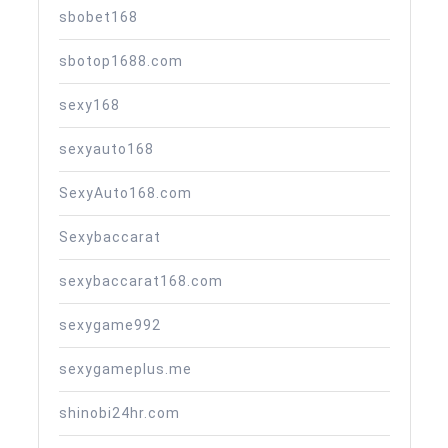
sbobet168
sbotop1688.com
sexy168
sexyauto168
SexyAuto168.com
Sexybaccarat
sexybaccarat168.com
sexygame992
sexygameplus.me
shinobi24hr.com