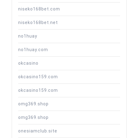
niseko168bet.com
niseko168bet.net
no1huay
no1huay.com
okcasino
okcasino159.com
okcasino159.com
omg369.shop
omg369.shop
onesiamclub.site