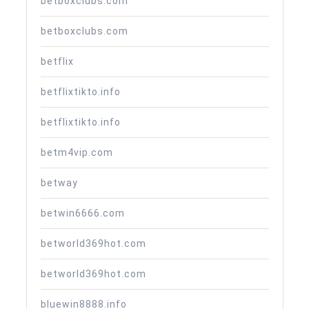
betboxclubs.com
betboxclubs.com
betflix
betflixtikto.info
betflixtikto.info
betm4vip.com
betway
betwin6666.com
betworld369hot.com
betworld369hot.com
bluewin8888.info