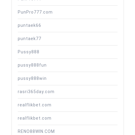
PunPro777.com
puntaek66
puntaek77
Pussy888
pussy888fun
pussy888win
rasri365day.com
realflikbet.com
realflikbet.com
RENO88WIN.COM