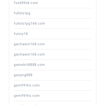
fox689ok.com
fullslotpg
fullslotpg168.com
funny18
gachawin168.com
gachawin168.com
gamehit8888.com
gaojing888
gem99ths.com
gem99ths.com