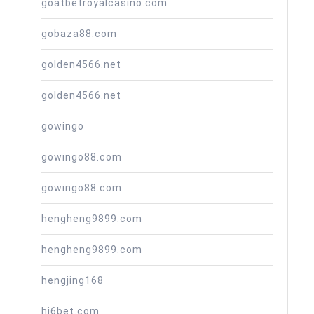
goatbetroyalcasino.com
gobaza88.com
golden4566.net
golden4566.net
gowingo
gowingo88.com
gowingo88.com
hengheng9899.com
hengheng9899.com
hengjing168
hi6bet.com