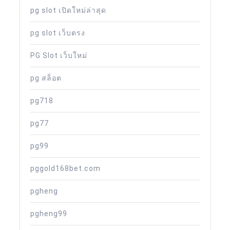
pg slot เปิดใหม่ล่าสุด
pg slot เว็บตรง
PG Slot เว็บใหม่
pg สล็อต
pg718
pg77
pg99
pggold168bet.com
pgheng
pgheng99