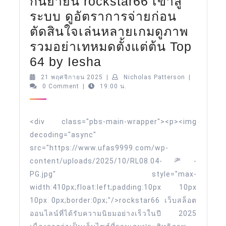
กันยายน rockstar66 เข้าสู่
ระบบ ดูอัตราการจ่ายก่อน
ตัดสินใจเล่นหลายเกมดูภาพ
รวมอย่าเทหมดตั้งแต่ต้น Top
rockstar66
64 by Iesha
เข้า
21
Nicholas
21 พฤศจิกายน 2025
|
Nicholas Patterson
|
พฤศจิกายน
Patterson
0 Comment
|
19:00 น.
สู่
2025
ระบบ
8
<div class="pbs-main-wrapper"><p><img
กันยายน
decoding="async"
src="https://www.ufas9999.com/wp-
rockstar66
content/uploads/2025/10/RL08.04-⺹-
เข้า
PG.jpg" style="max-
สู่
width:410px;float:left;padding:10px 10px
ระบบ
10px 0px;border:0px;"/>rockstar66 เว็บสล็อต
ดู
ออนไลน์ที่ได้รับความนิยมอย่างเร็วในปี 2025