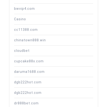
bwvip4.com
Casino
cc11388.com
chinatown888.win
cloudbet
cupcake88x.com
daruma1688.com
dgb222hot.com
dgb222hot.com
dr888bet.com