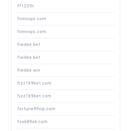
ff123th
finnivips.com
finnivips.com
fiwdee.bet
fiwdee.bet
fiwdee.win
fizz169bet.com
fizz169bet.com
fortune99vip.com
fox689ok.com