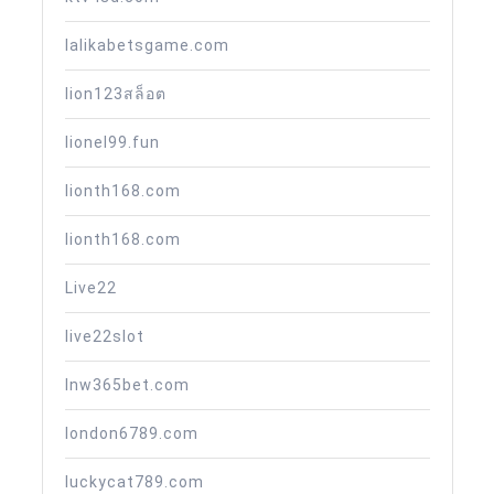
lalikabetsgame.com
lion123สล็อต
lionel99.fun
lionth168.com
lionth168.com
Live22
live22slot
lnw365bet.com
london6789.com
luckycat789.com