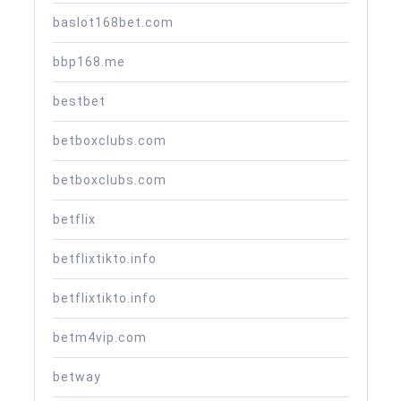
baslot168bet.com
bbp168.me
bestbet
betboxclubs.com
betboxclubs.com
betflix
betflixtikto.info
betflixtikto.info
betm4vip.com
betway