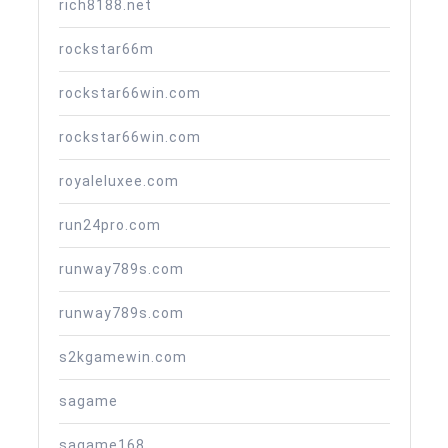
rich8188.net
rockstar66m
rockstar66win.com
rockstar66win.com
royaleluxee.com
run24pro.com
runway789s.com
runway789s.com
s2kgamewin.com
sagame
sagame168