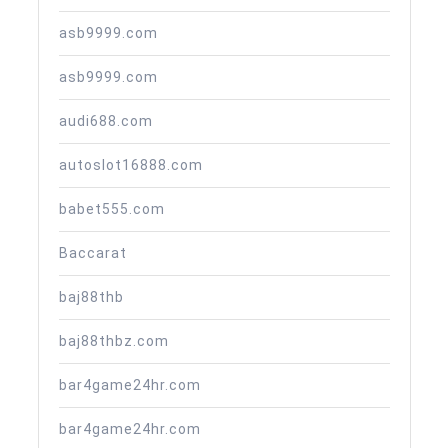
asb9999.com
asb9999.com
audi688.com
autoslot16888.com
babet555.com
Baccarat
baj88thb
baj88thbz.com
bar4game24hr.com
bar4game24hr.com