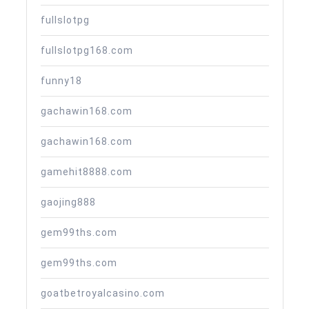
fullslotpg
fullslotpg168.com
funny18
gachawin168.com
gachawin168.com
gamehit8888.com
gaojing888
gem99ths.com
gem99ths.com
goatbetroyalcasino.com