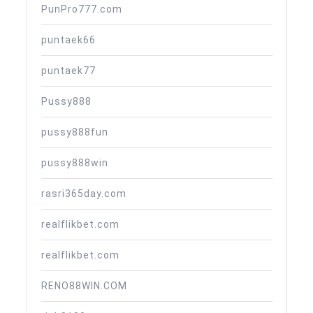
PunPro777.com
puntaek66
puntaek77
Pussy888
pussy888fun
pussy888win
rasri365day.com
realflikbet.com
realflikbet.com
RENO88WIN.COM