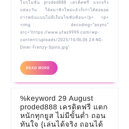
โปรโมชั่น proded888 เครดิตฟรี แจกจริง
ยุ่ง
แต่ละวัน ให้สมาชิกใหม่แล้วก็เก่าได้ต่อยอด
ยาก
การพนันแบบไม่มีเงื่อนไขซับซ้อน</p> <p>
แคมเปญ
<img decoding="async"
และ
src="https://www.ufas9999.com/wp-
โปร
content/uploads/2025/10/RL06.24-NG-
มี
Diner-Frenzy-Spins.jpg"
สลับ
เปลี่ยน
READ
READ MORE
ตาม
MORE
โปร
แล้ว
%keyword 29 August
คุ้ม
proded888 เครดิตฟรี แตก
Top
หนักทุกยูส ไม่มีขั้นต่ำ ถอน
59
ทันใจ {เล่นได้จริง ถอนได้
by