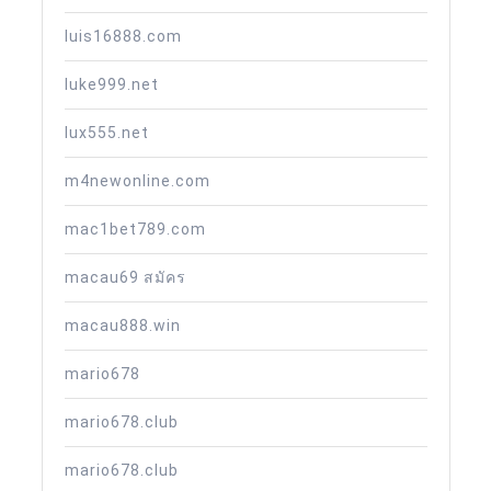
luis16888.com
luke999.net
lux555.net
m4newonline.com
mac1bet789.com
macau69 สมัคร
macau888.win
mario678
mario678.club
mario678.club