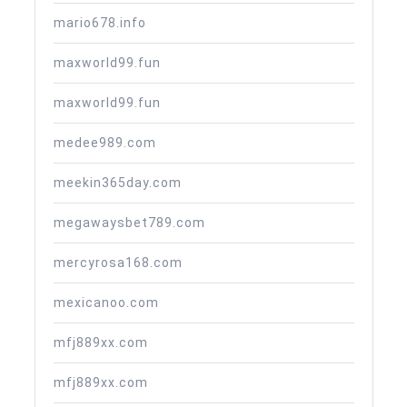
mario678.info
maxworld99.fun
maxworld99.fun
medee989.com
meekin365day.com
megawaysbet789.com
mercyrosa168.com
mexicanoo.com
mfj889xx.com
mfj889xx.com