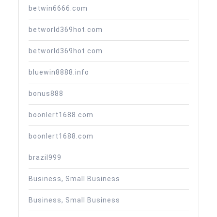
betwin6666.com
betworld369hot.com
betworld369hot.com
bluewin8888.info
bonus888
boonlert1688.com
boonlert1688.com
brazil999
Business, Small Business
Business, Small Business