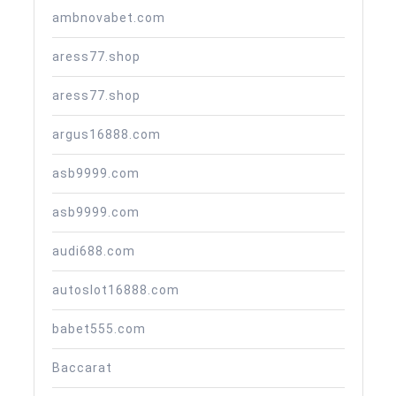
ambnovabet.com
aress77.shop
aress77.shop
argus16888.com
asb9999.com
asb9999.com
audi688.com
autoslot16888.com
babet555.com
Baccarat