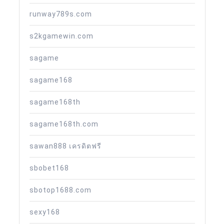
runway789s.com
s2kgamewin.com
sagame
sagame168
sagame168th
sagame168th.com
sawan888 เครดิตฟรี
sbobet168
sbotop1688.com
sexy168