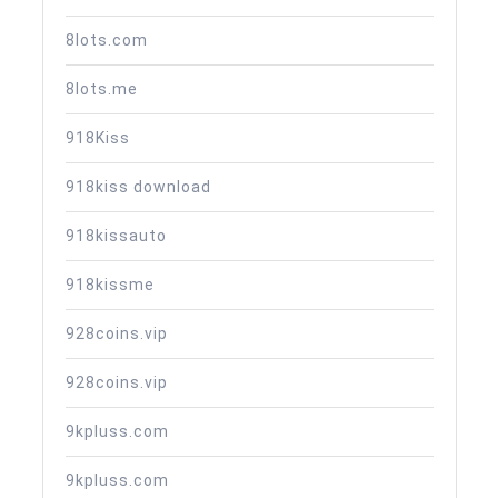
8lots.com
8lots.me
918Kiss
918kiss download
918kissauto
918kissme
928coins.vip
928coins.vip
9kpluss.com
9kpluss.com