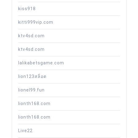
kiss918
kitti999vip.com
ktv4sd.com
ktv4sd.com
lalikabetsgame.com
lion123สล็อต
lionel99.fun
lionth168.com
lionth168.com
Live22