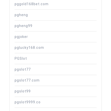
pggold168bet.com
pgheng
pgheng99
pgjoker
pglucky168.com
PGSlot
pgslot77
pgslot77.com
pgslot99
pgslot9999.co