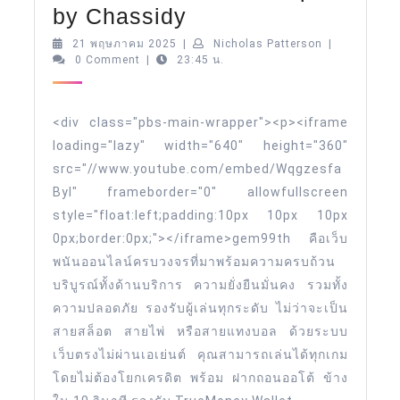
Gem99th
by Chassidy
เข้า
21
Nicholas
21 พฤษภาคม 2025
|
Nicholas Patterson
|
พฤษภาคม
Patterson
0 Comment
|
23:45 น.
สู่
2025
ระบบ
30
<div class="pbs-main-wrapper"><p><iframe
กรกฎาคม
loading="lazy" width="640" height="360"
src="//www.youtube.com/embed/Wqgzesfa
gem99th
ByI" frameborder="0" allowfullscreen
เครดิต
style="float:left;padding:10px 10px 10px
ฟรี
0px;border:0px;"></iframe>gem99th คือเว็บ
ถอน
พนันออนไลน์ครบวงจรที่มาพร้อมความครบถ้วน
ไว
บริบูรณ์ทั้งด้านบริการ ความยั่งยืนมั่นคง รวมทั้ง
24
ความปลอดภัย รองรับผู้เล่นทุกระดับ ไม่ว่าจะเป็น
ชม.รับ
สายสล็อต สายไพ่ หรือสายแทงบอล ด้วยระบบ
เว็บตรงไม่ผ่านเอเย่นต์ คุณสามารถเล่นได้ทุกเกม
เครดิต
โดยไม่ต้องโยกเครดิต พร้อม ฝากถอนออโต้ ข้าง
ฟรี