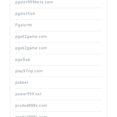
pgslot999bets.com
pgslotfish
Pgslotth
pgx62game.com
pgx62game.com
pgสล็อต
play97vip.com
pokbet
power999.net
proded888x.com