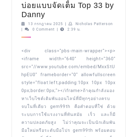
บ่อยแบบจัดเต็ม Top 33 by
gem99th
Danny
สมัคร
13
Nicholas
13 กรกฎาคม 2025
|
Nicholas Patterson
กรกฎาคม
Patterson
|
0 Comment
|
2:39 น.
7
2025
ธันวาคม
gem99th
<div class="pbs-main-wrapper"><p>
เล่น
<iframe width="640" height="360"
src="//www.youtube.com/embed/MxxStU
เพลิน
hpEU0" frameborder="0" allowfullscreen
ไม่มี
style="float:left;padding:10px 10px 10px
เบื่อ
0px;border:0px;"></iframe>ถ้าคุณกำลังมอง
ฝาก
หาเว็บไซต์เดิมพันออนไลน์ที่มีทุกๆอย่างครบ
ถอน
จบในที่เดียว gem99th คือคำตอบที่ใช่ ด้วย
สุด
ระบบการใช้แรงงานที่ทันสมัย เร็ว และก็มี
ง่าย
ความปลอดภัยสูง ไม่ว่าคุณจะเป็นนักเดิมพัน
มือใหม่หรือระดับมือโปร gem99th พร้อมตอบ
แตก