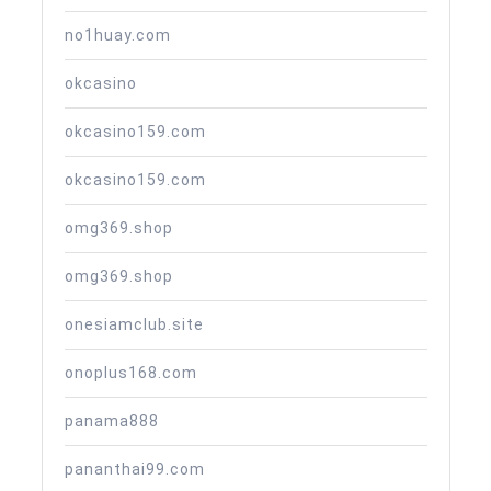
no1huay.com
okcasino
okcasino159.com
okcasino159.com
omg369.shop
omg369.shop
onesiamclub.site
onoplus168.com
panama888
pananthai99.com