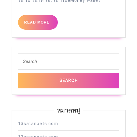
ใน 10 วินาที รองรับ TrueMoney Wallet
ทันที
มือ
ถือ
READ
READ MORE
MORE
ก็
เล่น
ได้
Search
Top
for:
40
by
Chassidy
หมวดหมู่
13satanbets.com