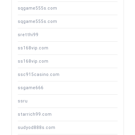
sqgame555s.com
sqgame555s.com
sretthi99
ss168vip.com
ss168vip.com
ssc915casino.com
ssgame666
ssru
starrich99.com
sudyod888s.com