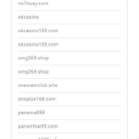
no1huay.com
okcasino
okcasino159.com
okcasino159.com
omg369.shop
omg369.shop
onesiamclub.site
onoplus168.com
panama888
pananthai99.com