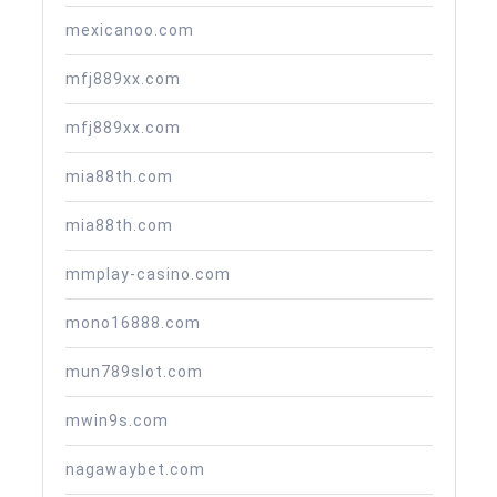
mexicanoo.com
mfj889xx.com
mfj889xx.com
mia88th.com
mia88th.com
mmplay-casino.com
mono16888.com
mun789slot.com
mwin9s.com
nagawaybet.com