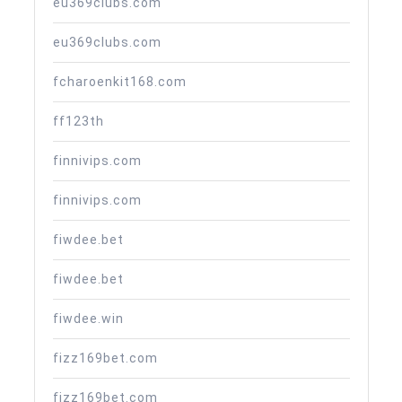
eu369clubs.com
eu369clubs.com
fcharoenkit168.com
ff123th
finnivips.com
finnivips.com
fiwdee.bet
fiwdee.bet
fiwdee.win
fizz169bet.com
fizz169bet.com