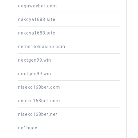
nagawaybet.com
nakoya1688.site
nakoya1688.site
nemo168casino.com
nextgen99.win
nextgen99.win
niseko168bet.com
niseko168bet.com
niseko168bet.net
no1huay