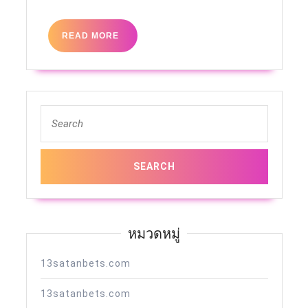
Rickie
READ
READ MORE
MORE
Search
for:
หมวดหมู่
13satanbets.com
13satanbets.com