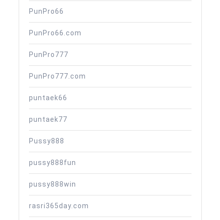
PunPro66
PunPro66.com
PunPro777
PunPro777.com
puntaek66
puntaek77
Pussy888
pussy888fun
pussy888win
rasri365day.com