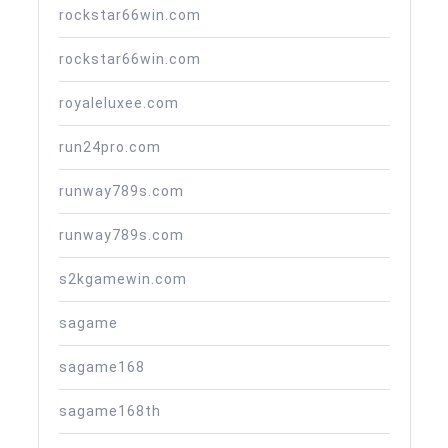
rockstar66win.com
rockstar66win.com
royaleluxee.com
run24pro.com
runway789s.com
runway789s.com
s2kgamewin.com
sagame
sagame168
sagame168th