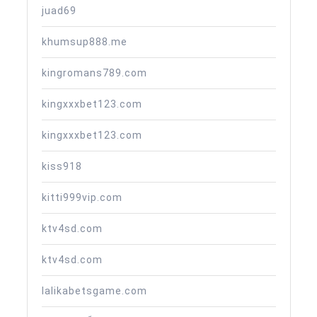
juad69
khumsup888.me
kingromans789.com
kingxxxbet123.com
kingxxxbet123.com
kiss918
kitti999vip.com
ktv4sd.com
ktv4sd.com
lalikabetsgame.com