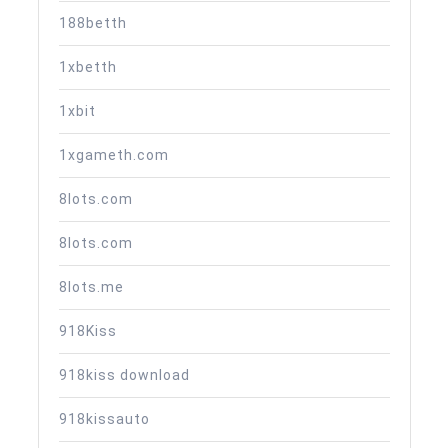
188betth
1xbetth
1xbit
1xgameth.com
8lots.com
8lots.com
8lots.me
918Kiss
918kiss download
918kissauto