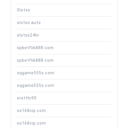
Slotxo
slotxo auto
slotxo24hr
spbetflik888.com
spbetflik888.com
sqgame555s.com
sqgame555s.com
sretthi99
ss168vip.com
ss168vip.com