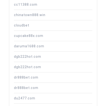
cc11388.com
chinatown888.win
cloudbet
cupcake88x.com
daruma1688.com
dgb222hot.com
dgb222hot.com
dr888bet.com
dr888bet.com
du2477.com