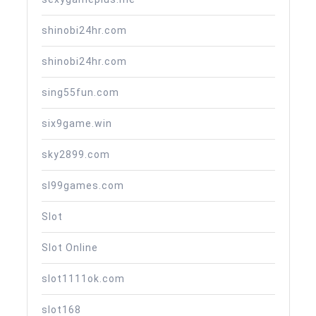
shinobi24hr.com
shinobi24hr.com
sing55fun.com
six9game.win
sky2899.com
sl99games.com
Slot
Slot Online
slot1111ok.com
slot168