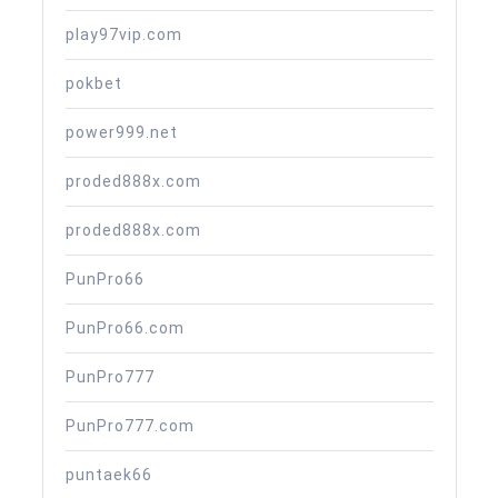
play97vip.com
pokbet
power999.net
proded888x.com
proded888x.com
PunPro66
PunPro66.com
PunPro777
PunPro777.com
puntaek66