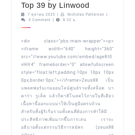
สล็อต168
Top 39 by Linwood
7
7
Nicholas
7 ตุลาคม 2025
|
Nicholas Patterson
|
ตุลาคม
Patterson
0 Comment
|
8:32 น.
May
2025
faro168
โบนัส
<div class="pbs-main-wrapper"><p>
เข้า
<iframe width="640" height="360"
src="//www.youtube.com/embed/age8t0
ตลอด
vlHV4" frameborder="0" allowfullscreen
คืน
style="float:left;padding:10px 10px 10px
ระบบ
0px;border:0px;"></iframe>Zeus88 เป็น
ไม่
แพลตฟอร์มเกมออนไลน์ศูนย์รวมทั้งสล็อต บา
หน่วง
คาร่า รูเล็ต แล้วก็คาสิโนสดไว้ภายในที่เดียว
สนุก
เนื้อหานี้ออกแบบมาให้เป็นคู่มือครบถ้วน
ต่อ
สำหรับทั้งผู้ริเริ่มรวมทั้งคนที่ต้องการทำให้มี
ประสิทธิภาพเพิ่มมากขึ้นการเล่น เราจะ
เนื่อง
อธิบายตั้งแต่กรรมวิธีการสมัคร (zeus88
ทั้ง