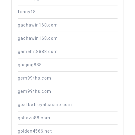
funny18
gachawin168.com
gachawin168.com
gamehit8888.com
gaojing888
gem99ths.com
gem99ths.com
goatbetroyalcasino.com
gobaza88.com
golden4566.net