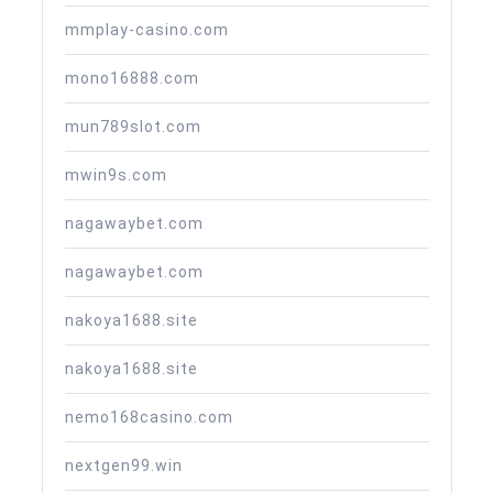
mmplay-casino.com
mono16888.com
mun789slot.com
mwin9s.com
nagawaybet.com
nagawaybet.com
nakoya1688.site
nakoya1688.site
nemo168casino.com
nextgen99.win