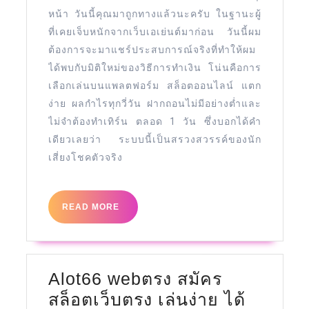
อยาก
หน้า วันนี้คุณมาถูกทางแล้วนะครับ ในฐานะผู้
เริ่ม
ที่เคยเจ็บหนักจากเว็บเอเย่นต์มาก่อน วันนี้ผม
แบบ
ต้องการจะมาแชร์ประสบการณ์จริงที่ทำให้ผม
ได้พบกับมิติใหม่ของวิธีการทำเงิน โน่นคือการ
ไม่
เลือกเล่นบนแพลตฟอร์ม สล็อตออนไลน์ แตก
มั่ว
ง่าย ผลกำไรทุกวี่วัน ฝากถอนไม่มีอย่างต่ำและ
ใหม่
ไม่จำต้องทำเทิร์น ตลอด 1 วัน ซึ่งบอกได้คำ
ล่าสุด
เดียวเลยว่า ระบบนี้เป็นสรวงสวรรค์ของนัก
Top
เสี่ยงโชคตัวจริง
2
by
READ
READ MORE
Gertie
MORE
Jin888.run
23
Alot66 webตรง สมัคร
June
สล็อตเว็บตรง เล่นง่าย ได้
2569