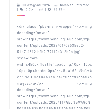
ฟรี
30
Nicholas
30 กรกฎาคม 2026
|
Nicholas Patterson
กรกฎาคม
Patterson
|
0 Comment
|
16:35 น.
บริการ
2026
เกม
คา
<div class="pbs-main-wrapper"><p><img
สิโน
decoding="async"
src="https://www.hengjing168d.com/wp-
ครบ
content/uploads/2023/01/09535ed2-
ครัน
51c7-4612-bfb2-771f2d312b9b.jpg"
24
style="max-
ชั่วโมง
width:450px;float:left;padding:10px 10px
Top
10px 0px;border:0px;"/>สล็อต168 เว็บไซต์
5
ตรง No.1 ยอดฮิตล่าสุด รองรับการฝากถอนผ่า
by
นทรูวอเลท</p> <p><img
decoding="async"
Jaxon
src="https://www.hengjing168d.com/wp-
hengjing168d.co
content/uploads/2025/11/%E0%B9%80%
สมาชิก
E0%B8%82%E0%B8%B5%E0%B8%A2%E0%