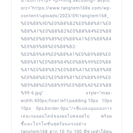
คุ้ม
นานัปการ</p> <p><img decoding="async"
src="https://www.tangtem168e.com/wp-
ค่า
content/uploads/2023/09/tangtem168_
การ
%E0%B8%9D%E0%B8%B2%E0%B8%81%E0
เดิม
%B8%A1%E0%B8%B2%E0%B8%84%E0%B8
พัน
%B8%E0%B9%89%E0%B8%A1%E0%B8%84
ที่สุด
%E0%B9%88%E0%B8%B2-
ใน
%E0%B9%84%E0%B8%A1%E0%B9%88%E0
%B8%81%E0%B8%B4%E0%B8%99%E0%B8
วงการ
%A1%E0%B8%B2%E0%B8%A1%E0%B9%88
tangtem168
%E0%B8%B2%E0%B9%81%E0%B8%99%E0
เริ่ม
%B9%88%E0%B8%99%E0%B8%AD%E0%B8
ก่อน
%99-6.jpg" style="max-
วัน
width:430px;float:left;padding:10px 10px
นี้
10px 0px;border:0px;"/>ที่แปลงมุมมองการ
มี
เล่นเกมออนไลน์ของผมไปตลอดไป พร้อม
ชี้แนะโปรโมชั่นสุดร้อนแรงอย่าง
ลุ้น
tangtem168 ฝาก 10 รับ 100 ที่ช่วยทำให้คน