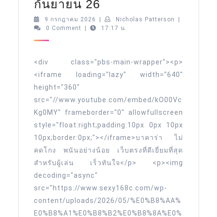
Sexy168
กันยายน 26
เปิด
9
Nicholas
9 กรกฎาคม 2026
|
Nicholas Patterson
|
กรกฎาคม
Patterson
0 Comment
|
17:17 น.
โลก
2026
เกม
ไพ่
<div class="pbs-main-wrapper"><p>
สด
<iframe loading="lazy" width="640"
height="360"
แบบ
src="//www.youtube.com/embed/kO00Vc
เรี
Kg0MY" frameborder="0" allowfullscreen
ยล
style="float:right;padding:10px 0px 10px
ไทม์
10px;border:0px;"></iframe>บาคาร่า ไม่
Top
คดโกง พนันอย่างน้อย เว็บตรงที่ดีเยี่ยมที่สุด
73
สำหรับผู้เล่น เร็วทันใจ</p> <p><img
by
decoding="async"
src="https://www.sexy168c.com/wp-
Wilson
content/uploads/2026/05/%E0%B8%AA%
Sexy168c.com
E0%B8%A1%E0%B8%B2%E0%B8%8A%E0%