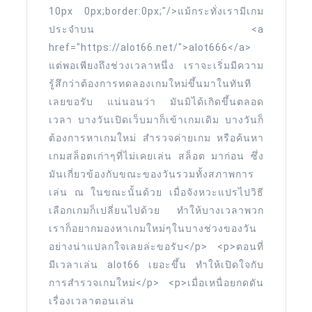
พร้อม
10px 0px;border:0px;"/>แม้กระทั่งเรามีเกม
โปร
ประจำบน <a
href="https://alot66.net/">alot666</a>
ต้อนรับ
แต่พอเพียงถึงช่วงเวลาหนึ่ง เราจะเริ่มมีความ
สำหรับ
รู้สึกว่าต้องการทดลองเกมใหม่ขึ้นมาในทันที
สมาชิก
เลยขอรับ แน่นอนว่า มันมิได้เกิดขึ้นตลอด
ใหม่
เวลา บางวันเปิดเว็บมาก็เข้าเกมเดิม บางวันก็
พนัน
ต้องการหาเกมใหม่ สำรวจค่ายเกม หรือค้นหา
เว็บ
เกมสล็อตเก่าๆที่ไม่เคยเล่น สล็อต มาก่อน ซึ่ง
มันเกี่ยวข้องกับขณะของวันรวมทั้งสภาพการ
ใหญ่
เล่น ณ ในขณะนั้นด้วย เมื่อจังหวะแปรไปวิธี
ทดลอง
เลือกเกมก็เปลี่ยนไปด้วย ทำให้บางเวลาพวก
เล่น
เราก็อยากมองหาเกมใหม่ๆในบางช่วงของวัน
Top
อย่างน่าแปลกใจเลยล่ะขอรับ</p> <p>ตอนที่
100
มีเวลาเล่น alot66 เยอะขึ้น ทำให้เปิดใจกับ
by
การสำรวจเกมใหม่</p> <p>เมื่อเหนื่อยกดดัน
Brooks
เรื่องเวลาตอนเล่น