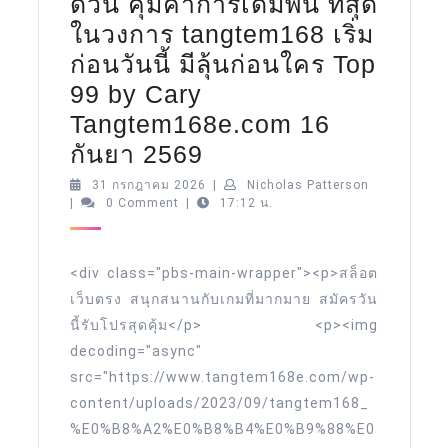
ด่วน คุ้มค่าการเดิมพัน ที่สุด
ในวงการ tangtem168 เริ่ม
ก่อนวันนี้ มีลุ้นก่อนใคร Top
99 by Cary
Tangtem168e.com 16
สล็อต168
กันยา 2569
คา
31
Nicholas
31 กรกฎาคม 2026
|
Nicholas Patterson
กรกฎาคม
Patterson
|
0 Comment
|
17:12 น.
สิ
2026
โน
ครบ
<div class="pbs-main-wrapper"><p>สล็อต
ทุก
เว็บตรง สนุกสนานกับเกมที่มากมาย สมัครวัน
นี้รับโปรสุดคุ้ม</p> <p><img
ค่าย
decoding="async"
เข้า
src="https://www.tangtem168e.com/wp-
เล่น
content/uploads/2023/09/tangtem168_
ง่าย
%E0%B8%A2%E0%B8%B4%E0%B9%88%E0