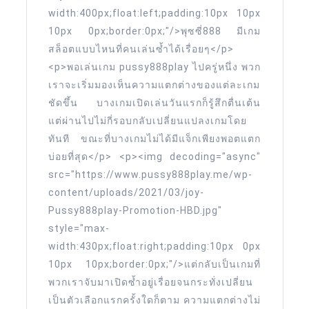
เดิม
width:400px;float:left;padding:10px 10px
วัน
10px 0px;border:0px;"/>พุซซี่888 มีเกม
เกิด
สล็อตแบบไหนที่คนเล่นซ้ำได้เรื่อยๆ</p>
รับ
<p>พอเล่นเกม pussy888play ไปครู่หนึ่ง พวก
เราจะเริ่มมองเห็นความแตกต่างของแต่ละเกม
ฟรี
ชัดขึ้น บางเกมเปิดเล่นวันแรกก็รู้สึกตื่นเต้น
300
แต่ผ่านไปไม่กี่รอบกลับเปลี่ยนแปลงเกมโดย
คา
ทันที ขณะที่บางเกมไม่ได้มีแจ็กเพียงพอตแตก
สิ
บ่อยที่สุด</p> <p><img decoding="async"
โน
src="https://www.pussy888play.me/wp-
ออนไลน์
content/uploads/2021/03/joy-
Pussy888play-Promotion-HBD.jpg"
5ดาว
style="max-
สวรรค์
width:430px;float:right;padding:10px 0px
ของ
10px 10px;border:0px;"/>แต่กลับเป็นเกมที่
นัก
พวกเราจับมาเปิดซ้ำอยู่เรื่อยจนกระทั่งเปลี่ยน
ลงทุน
เป็นตัวเลือกแรกครั้งใดก็ตาม ความแตกต่างไม่