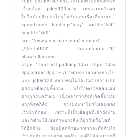
10px 0px;border:0px;"/>เมื่อจำเป็นต้องเลือก
ค่าย
เว็บสล็อต joker123auto เพราะเหตุไรคน
ฮิต
ไม่ใช่น้อยถึงมองโปรโมชันก่อนเรื่องอื่น</p>
เล่น
<p><iframe loading="lazy" width="640"
ง่าย
height="360"
ไม่
src="//www.youtube.com/embed/C-
ยุ่ง
_9Sz7aUG4" frameborder="0"
allowfullscreen
ยาก
style="float:left;padding:10px 10px 10px
เว็บ
0px;border:0px;"></iframe>เวลามองหาเว็บ
ใหญ่
แบบ joker123 หลายคนไม่ได้เริ่มจากการเปิด
joker12
ดูก่อนยชื่อเกมทั้งผอง หรือไปตรวจสอบเมนู
ใหม่
ต่างๆก่อนครับผม เนื่องจากว่าสิ่งที่เกิดขึ้นบ่อย
ล่าสุด
มากที่สุดก็คือ การมองหาโปรโมชันของ
Top
เว็บไซต์ก่อน เพราะนี่เป็นข้อมูลที่เข้าถึงง่าย
และก็ช่วยให้เห็นภาพบางสิ่งเกี่ยวกับเว็บไซต์
4
ได้อีกด้วย ถึงแม้สุดท้ายพวกเราจะตัดสินใจ
by
ร่วมกับต้นสายปลายเหตุอื่น แต่ก็ไม่สามารถที่