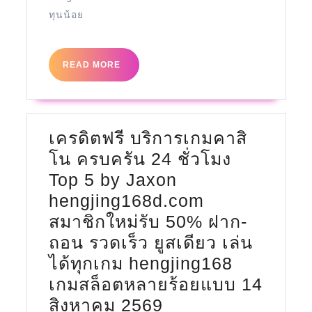
ก่อน
ทุนน้อย
ใคร
Top
99
READ
READ MORE
MORE
by
Cary
Tangtem168e.com
เครดิตฟรี บริการเกมคาสิ
16
โน ครบครัน 24 ชั่วโมง
กันยา
Top 5 by Jaxon
2569
hengjing168d.com
สมาชิกใหม่รับ 50% ฝาก-
ถอน รวดเร็ว ยูสเดียว เล่น
ได้ทุกเกม hengjing168
เกมสล็อตหลายร้อยแบบ 14
เครดิต
สิงหาคม 2569