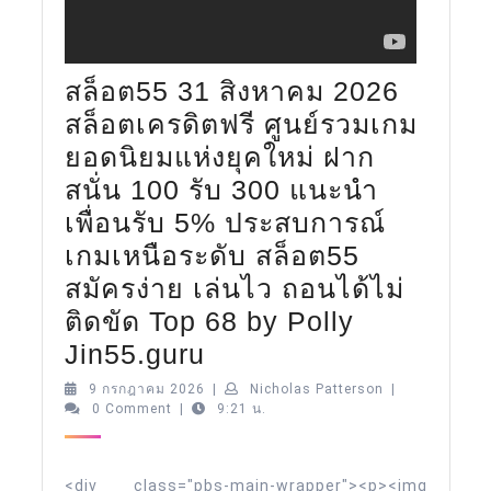
สล็อต55 31 สิงหาคม 2026
สล็อตเครดิตฟรี ศูนย์รวมเกม
ยอดนิยมแห่งยุคใหม่ ฝาก
สนั่น 100 รับ 300 แนะนำ
เพื่อนรับ 5% ประสบการณ์
เกมเหนือระดับ สล็อต55
สมัครง่าย เล่นไว ถอนได้ไม่
ติดขัด Top 68 by Polly
สล็อต55
Jin55.guru
31
9
Nicholas
9 กรกฎาคม 2026
|
Nicholas Patterson
|
กรกฎาคม
Patterson
0 Comment
|
9:21 น.
สิงหาคม
2026
2026
สล็อต
<div class="pbs-main-wrapper"><p><img