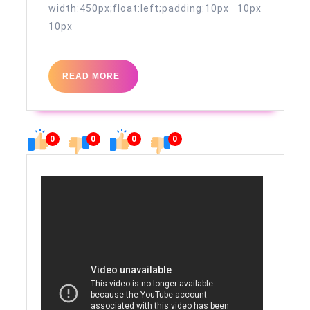
เว็บ
width:450px;float:left;padding:10px 10px
ดี
10px
มี
โต๊ะ
READ
READ MORE
ให้
MORE
เลือก
เยอะ
0
0
0
0
บา
คา
ร่า
สมัคร
ง่าย
ได้
โปร
ไว