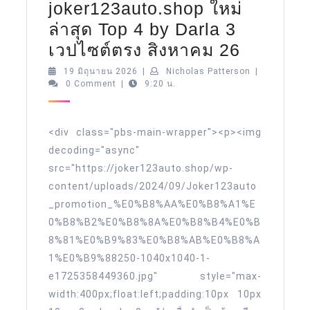
joker123auto.shop ใหม่
ล่าสุด Top 4 by Darla 3
คา
เวปไซต์ตรง สิงหาคม 26
สิ
19
Nicholas
19 มิถุนายน 2026
|
Nicholas Patterson
|
มิถุนายน
Patterson
0 Comment
|
9:20 น.
โน
2026
ออนไลน์
joker12
<div class="pbs-main-wrapper"><p><img
สล็อต
decoding="async"
src="https://joker123auto.shop/wp-
ออนไลน์
content/uploads/2024/09/Joker123auto
กำลัง
_promotion_%E0%B8%AA%E0%B8%A1%E
มา
0%B8%B2%E0%B8%8A%E0%B8%B4%E0%B
แรง
8%81%E0%B9%83%E0%B8%AB%E0%B8%A
เว็บ
1%E0%B9%88250-1040x1040-1-
เดียว
e1725358449360.jpg" style="max-
รวม
width:400px;float:left;padding:10px 10px