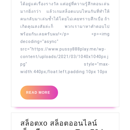
pussy888play
ได้อยู่แค่เรื่องรางวัล แต่อยู่ที่ความรู้สึกตอนเล่น
สมัคร
มากยิ่งกว่า แล้วเกมสล็อตแบบไหนกันที่ทำให้
คนกลับมาเล่นซ้ำได้โดยไม่เคยทราบสึกเบื่อ ถ้า
ไว
เกิดคุณสงสัยล่ะก็ พวกเรามาหาคำตอบไป
เล่น
พร้อมกันเลยครับผม!</p> <p><img
ได้
decoding="async"
ทันที
src="https://www.pussy888play.me/wp-
Top
content/uploads/2021/03/1040x1040px.j
63
pg" style="max-
width:440px;float:left;padding:10px 10px
by
Tyrone
pussy888play.me
READ
READ MORE
MORE
15
ส.ค.
2569
สล็อตxo สล็อตออนไลน์