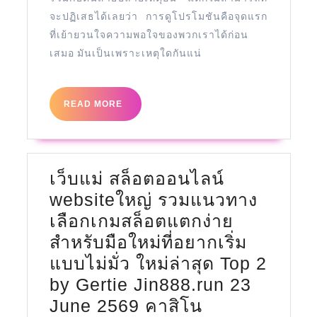
Darla
จะปฏิเสธได้เลยว่า การดูโปรโมชันคือจุดแรก
3
ที่เย้ายวนใจความพอใจของพวกเราได้ก่อน
เวป
เสมอ มันเป็นเพราะเหตุใดกันแน่
ไซต์
ตรง
READ
READ MORE
สิงหาคม
MORE
26
เว็บแม่ สล็อตออนไลน์
websiteใหญ่ รวมแนวทาง
เลือกเกมสล็อตแตกง่าย
สำหรับมือใหม่ที่อยากเริ่ม
แบบไม่มั่ว ใหม่ล่าสุด Top 2
by Gertie Jin888.run 23
เว็บ
June 2569 คาสิโน