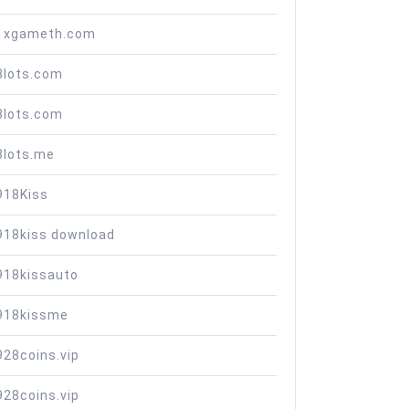
1xgameth.com
8lots.com
8lots.com
8lots.me
918Kiss
918kiss download
918kissauto
918kissme
928coins.vip
928coins.vip