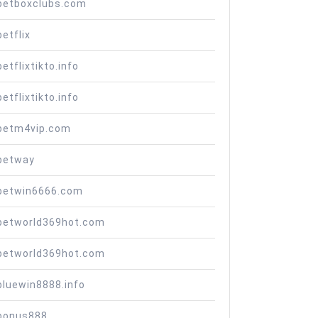
betboxclubs.com
betflix
betflixtikto.info
betflixtikto.info
betm4vip.com
betway
betwin6666.com
betworld369hot.com
betworld369hot.com
bluewin8888.info
bonus888