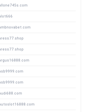
allone745s.com
alot666
ambnovabet.com
aress77.shop
aress77.shop
argus16888.com
asb9999.com
asb9999.com
audi688.com
autoslot16888.com