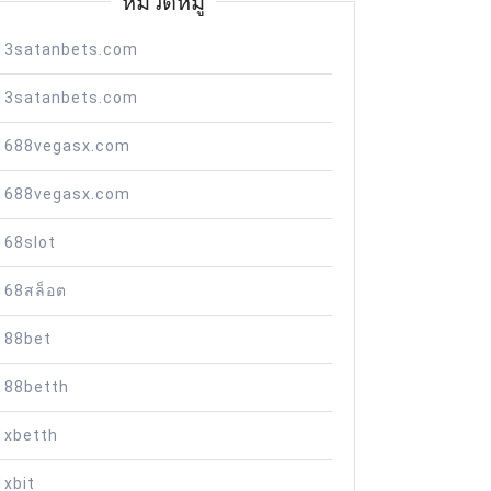
หมวดหมู่
13satanbets.com
13satanbets.com
1688vegasx.com
1688vegasx.com
168slot
168สล็อต
188bet
188betth
1xbetth
1xbit