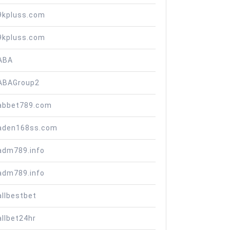
9kpluss.com
9kpluss.com
ABA
ABAGroup2
abbet789.com
aden168ss.com
adm789.info
adm789.info
allbestbet
allbet24hr