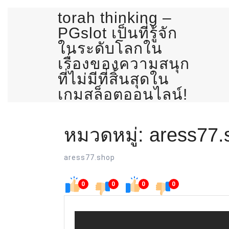
Skip
torah thinking –
to
PGslot เป็นที่รู้จัก
content
ในระดับโลกใน
เรื่องของความสนุก
ที่ไม่มีที่สิ้นสุดใน
เกมสล็อตออนไลน์!
หมวดหมู่:
aress77.
aress77.shop
0
0
0
0