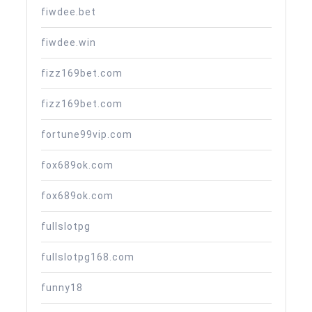
fiwdee.bet
fiwdee.win
fizz169bet.com
fizz169bet.com
fortune99vip.com
fox689ok.com
fox689ok.com
fullslotpg
fullslotpg168.com
funny18