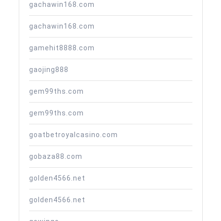
gachawin168.com
gachawin168.com
gamehit8888.com
gaojing888
gem99ths.com
gem99ths.com
goatbetroyalcasino.com
gobaza88.com
golden4566.net
golden4566.net