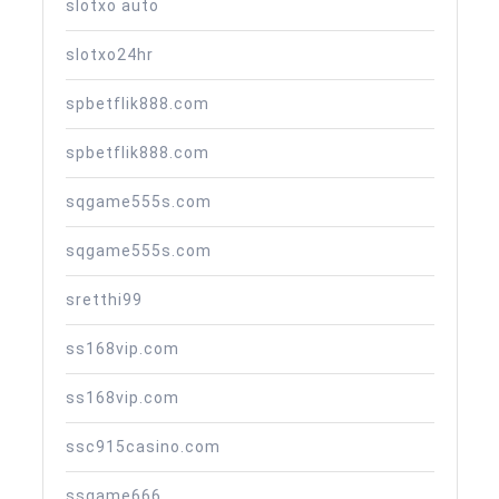
slotxo auto
slotxo24hr
spbetflik888.com
spbetflik888.com
sqgame555s.com
sqgame555s.com
sretthi99
ss168vip.com
ss168vip.com
ssc915casino.com
ssgame666