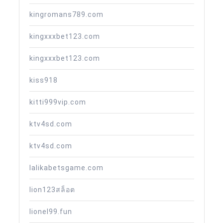
kingromans789.com
kingxxxbet123.com
kingxxxbet123.com
kiss918
kitti999vip.com
ktv4sd.com
ktv4sd.com
lalikabetsgame.com
lion123สล็อต
lionel99.fun