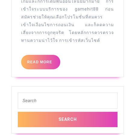
เกมและก็การเดิมพันออนไลน์มีมากมาย การ
ลื่น
เข้าใจระบบบริการของ gamehit88 ก่อน
ไหล
สมัครช่วยให้คุณเลือกโปรโมชั่นที่สมควร
คุ้ม
เข้าใจเงื่อนไขการถอนเงิน และก็ลดความ
ค่า
เสี่ยงจากการถูกทุจริต โดยหลักการควรตรวจ
ทุก
ทานความน่าไว้ใจ การเข้ารหัสเว็บไซต์
กา
รส
READ
READ MORE
ปิน
MORE
Top
6
by
Search
for:
Joyce