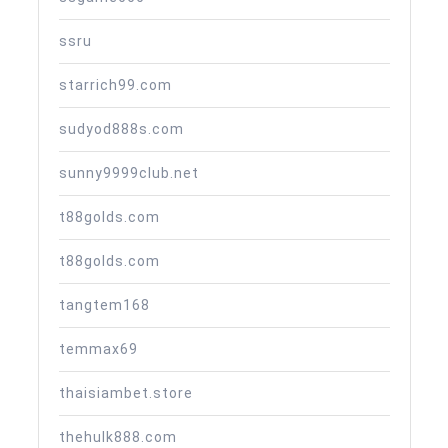
ssru
starrich99.com
sudyod888s.com
sunny9999club.net
t88golds.com
t88golds.com
tangtem168
temmax69
thaisiambet.store
thehulk888.com