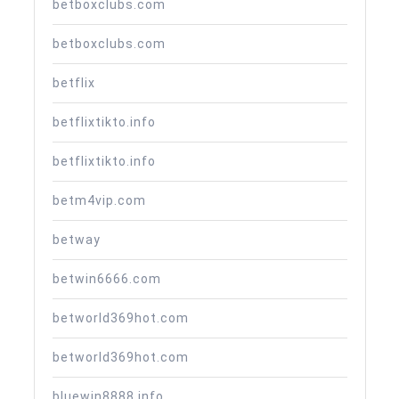
betboxclubs.com
betboxclubs.com
betflix
betflixtikto.info
betflixtikto.info
betm4vip.com
betway
betwin6666.com
betworld369hot.com
betworld369hot.com
bluewin8888.info