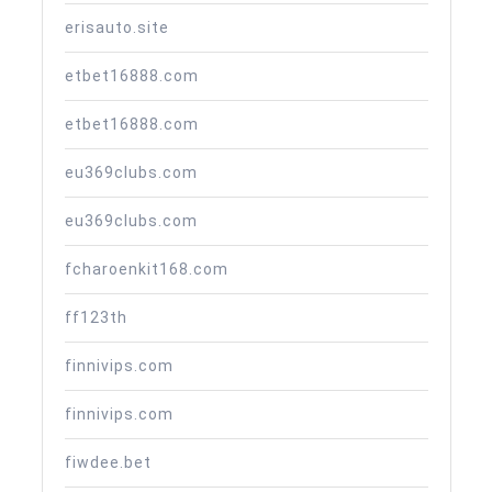
erisauto.site
etbet16888.com
etbet16888.com
eu369clubs.com
eu369clubs.com
fcharoenkit168.com
ff123th
finnivips.com
finnivips.com
fiwdee.bet