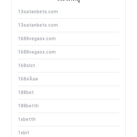
เกา
จิ้ง888
13satanbets.com
เครดิต
13satanbets.com
ฟรี
1688vegasx.com
Top
12
1688vegasx.com
by
168slot
Shiela
168สล็อต
188bet
188betth
1xbetth
1xbit