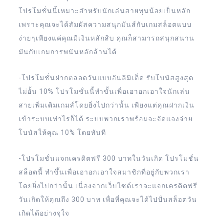
โปรโมชั่นนี้เหมาะสำหรับนักเล่นสายทุนน้อยเป็นหลัก
เพราะคุณจะได้สัมผัสความสนุกมันส์กับเกมสล็อตแบบ
ง่ายๆเพียงแค่คุณมีเงินหลักสิบ คุณก็สามารถสนุกสนาน
มันกับเกมการพนันหลักล้านได้
-โปรโมชั่นฝากตลอดวันแบบอันลิมิเต็ด รับโบนัสสูงสุด
ไม่อั้น 10% โปรโมชั่นนี้ทำขั้นเพื่อเอาอกเอาใจนักเล่น
สายเพิ่มเติมเกมส์โดยยิ่งไปกว่านั้น เพียงแต่คุณฝากเงิน
เข้าระบบเท่าไรก็ได้ ระบบพวกเราพร้อมจะจัดแจงจ่าย
โบนัสให้คุณ 10% โดยทันที
-โปรโมชั่นแจกเครดิตฟรี 300 บาทในวันเกิด โปรโมชั่น
สล็อตนี้ ทำขึ้นเพื่อเอาอกเอาใจสมาชิกที่อยู่กับพวกเรา
โดยยิ่งไปกว่านั้น เนื่องจากเว็บไซต์เราจะแจกเครดิตฟรี
วันเกิดให้คุณถึง 300 บาท เพื่อที่คุณจะได้ไปปั่นสล็อตวัน
เกิดได้อย่างจุใจ