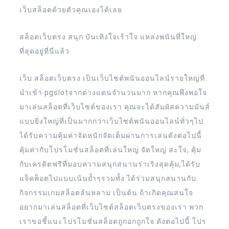
เว็บสล็อตด้วยตัวคุณเองได้เลย
สล็อตเว็บตรง สนุก บันเทิงใจเร้าใจ แหล่งพนันที่ใหญ่
ที่สุดอยู่ที่นี่แล้ว
เว็บ สล็อตเว็บตรง เป็นเว็บไซต์พนันออนไลน์รายใหญ่ที่
นำเข้า pgslotจากต่างแดนจำนวนมาก หากคุณพึงพอใจ
มาเล่นสล็อตที่เว็บไซต์ของเรา คุณจะได้สัมผัสความมันส์
แบบยิ่งใหญ่ที่เป็นมากกว่าเว็บไซต์พนันออนไลน์ทั่วๆไป
ได้รับความคุ้มค่าจัดหนักจัดเต็มผ่านการเล่นดังต่อไปนี้
คุ้มค่ากับโปรโมชั่นสล็อตที่เล่นใหญ่ จัดใหญ่ สะใจ, คุ้ม
กับเครดิตฟรีที่มอบความสนุกสนานร่าเริงสุดคุ้ม,ได้รับ
แจ็คพ็อตไปแบบเน้นย้ำๆรวมทั้ง ได้ร่วมสนุกสนานกับ
กิจกรรมเกมสล็อตล้นหลาม เป็นต้น ถ้าเกิดคุณสนใจ
อยากมาเล่นสล็อตที่เว็บไซต์สล็อตเว็บตรงของเรา พวก
เราขอชี้แนะโปรโมชั่นสล็อตถูกอกถูกใจ ดังต่อไปนี้ โปร