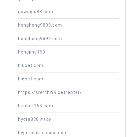
gowingo88.com
hengheng9899.com
hengheng9899.com
hengjing168
hi6bet.com
hi6bet.com
https://sretthi99.bet/enter/
hubbet168.com
hydra888 สล็อต
hyperclub-casino.com