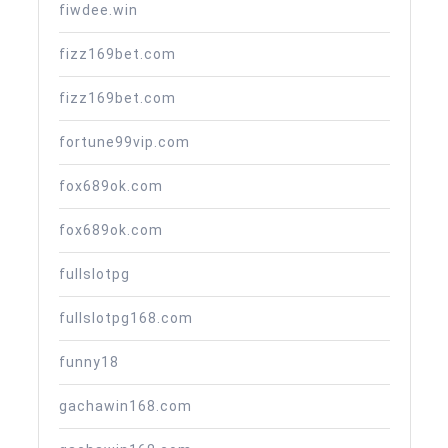
fiwdee.win
fizz169bet.com
fizz169bet.com
fortune99vip.com
fox689ok.com
fox689ok.com
fullslotpg
fullslotpg168.com
funny18
gachawin168.com