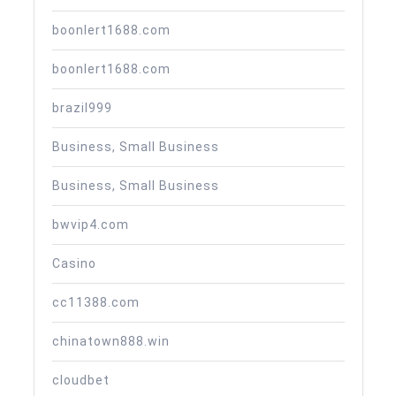
boonlert1688.com
boonlert1688.com
brazil999
Business, Small Business
Business, Small Business
bwvip4.com
Casino
cc11388.com
chinatown888.win
cloudbet