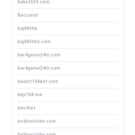
babet555.com
Baccarat
baj88thb
baj88thbz.com
bar4game24hr.com
bar4game24hr.com
baslot168bet.com
bbp168.me
bestbet
betboxclubs.com
betboxclubs.com