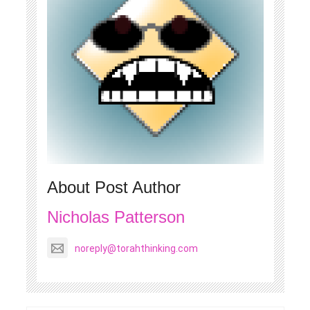
About Post Author
Nicholas Patterson
noreply@torahthinking.com