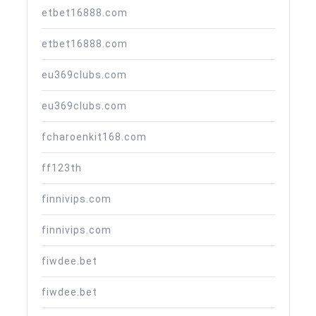
etbet16888.com
etbet16888.com
eu369clubs.com
eu369clubs.com
fcharoenkit168.com
ff123th
finnivips.com
finnivips.com
fiwdee.bet
fiwdee.bet