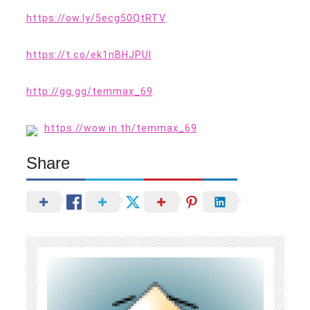
https://ow.ly/5ecg50QtRTV
https://t.co/ek1nBHJPUI
http://gg.gg/temmax_69
https://wow.in.th/temmax_69
Share