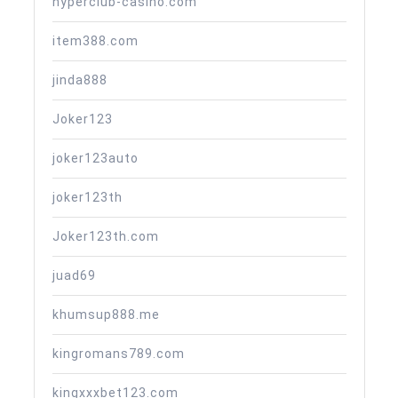
hyperclub-casino.com
item388.com
jinda888
Joker123
joker123auto
joker123th
Joker123th.com
juad69
khumsup888.me
kingromans789.com
kingxxxbet123.com