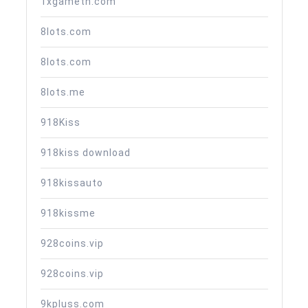
1xgameth.com
by
Carlos
8lots.com
8lots.com
8lots.me
918Kiss
918kiss download
918kissauto
918kissme
928coins.vip
928coins.vip
9kpluss.com