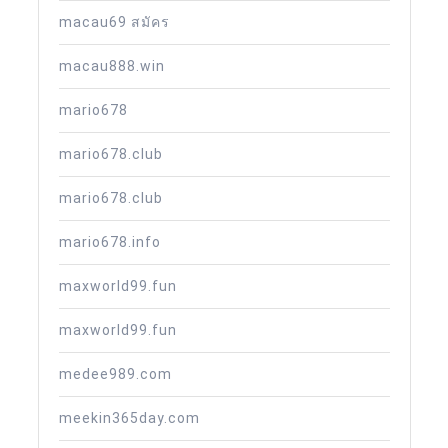
macau69 สมัคร
macau888.win
mario678
mario678.club
mario678.club
mario678.info
maxworld99.fun
maxworld99.fun
medee989.com
meekin365day.com