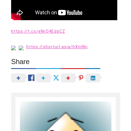
https://t.co/eNrQ4EdsCZ
https://shorturl.asia/hXmNn
Share