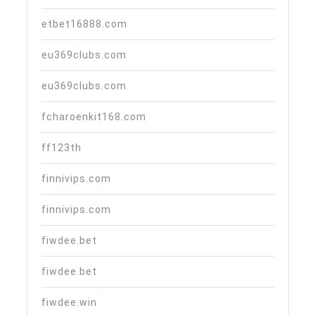
etbet16888.com
eu369clubs.com
eu369clubs.com
fcharoenkit168.com
ff123th
finnivips.com
finnivips.com
fiwdee.bet
fiwdee.bet
fiwdee.win