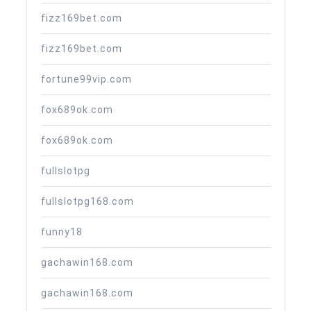
fizz169bet.com
fizz169bet.com
fortune99vip.com
fox689ok.com
fox689ok.com
fullslotpg
fullslotpg168.com
funny18
gachawin168.com
gachawin168.com