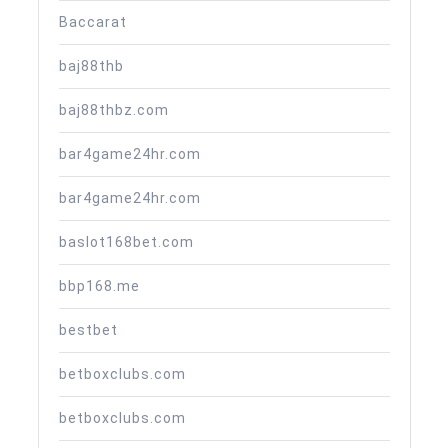
Baccarat
baj88thb
baj88thbz.com
bar4game24hr.com
bar4game24hr.com
baslot168bet.com
bbp168.me
bestbet
betboxclubs.com
betboxclubs.com