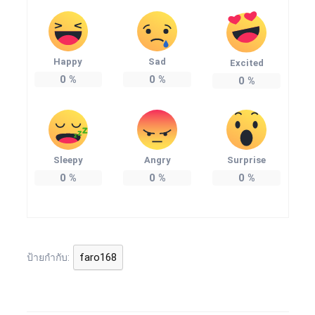
Happy
Sad
Excited
0
%
0
%
0
%
Sleepy
Angry
Surprise
0
%
0
%
0
%
faro168
ป้ายกำกับ:
แนะแนว