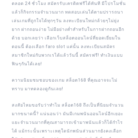
ตลอด 24 ชั่วโมง สมัครรับเครดิตฟรีได้ทันที มีโปรโมชั่น
แล้วก็กิจกรรมจำนวนมาก ทดสอบเล่นได้ตามปรารถนา
เล่นเกมที่ถูกใจได้ทุกๆวัน ลงทะเบียนใหม่กล้วยๆไม่ยุ่ง
ยาก ฝากถอนง่าย ไม่มีอย่างต่ำสำหรับในการฝากถอนอีก
ด้วย บอกเลยว่า เลือกเว็บสล็อตออนไลน์ที่ยอดเยี่ยมใน
ตอนนี้ ต้องเลือก faro slot แค่นั้น ลงทะเบียนสมัคร
สมาชิกใหม่กับพวกเรได้แล้ววันนี้ สมัครฟรี! ทำเงินแบบ
ฟินๆกันได้เลย!
ความนิยมชมชอบของเกม สล็อต168 ที่คุณอาจจะไม่
ทราบ มาทดลองดูกันเลย!
สงสัยไหมขอรับว่าทำไม สล็อต168 ถึงเป็นที่นิยมจำนวน
มากขนาดนี้? แน่นอนว่า มันมีเกมพนันออนไลน์อีกเยอะ
แยะจำนวนมากที่คุณสามารถเข้ามาพนันแล้วก็ได้กำไร
ได้ แม้กระนั้นเพราะเหตุใดนักพนันส่วนมากยังคงเลือก