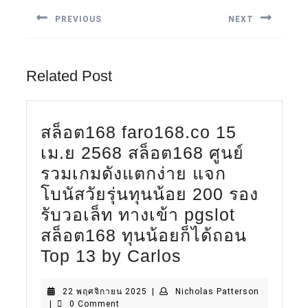
เรื่อง
PREVIOUS
NEXT
Previous
Next
post:
post:
Related Post
สล็อต168 faro168.co 15
เม.ย 2568 สล็อต168 ศูนย์
รวมเกมดังแตกง่าย แจก
โบนัสวัยรุ่นทุนน้อย 200 รอง
รับวอเล็ท ทางเข้า pgslot
สล็อต168 ทุนน้อยก็ได้ถอน
สล็อต168
Top 13 by Carlos
faro168.co
22
22 พฤศจิกายน 2025
|
Nicholas Patterson
15
Nicholas
พฤศจิกายน
|
0 Comment