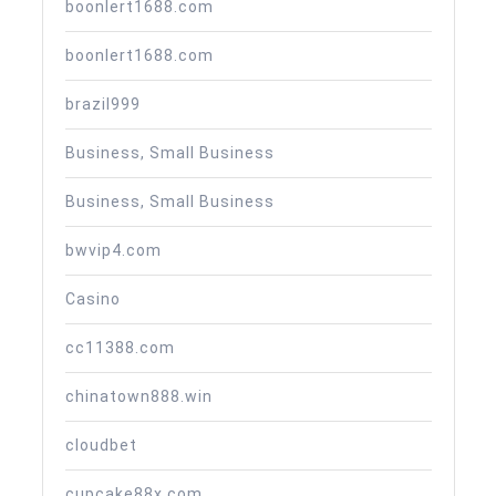
boonlert1688.com
boonlert1688.com
brazil999
Business, Small Business
Business, Small Business
bwvip4.com
Casino
cc11388.com
chinatown888.win
cloudbet
cupcake88x.com