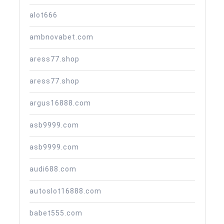
alot666
ambnovabet.com
aress77.shop
aress77.shop
argus16888.com
asb9999.com
asb9999.com
audi688.com
autoslot16888.com
babet555.com