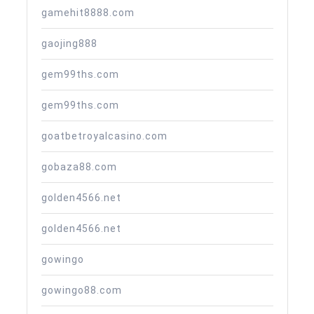
gamehit8888.com
gaojing888
gem99ths.com
gem99ths.com
goatbetroyalcasino.com
gobaza88.com
golden4566.net
golden4566.net
gowingo
gowingo88.com