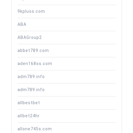
9kpluss.com
ABA
ABAGroup2
abbet789.com
aden168ss.com
adm789.info
adm789.info
allbestbet
allbet24hr
allone745s.com