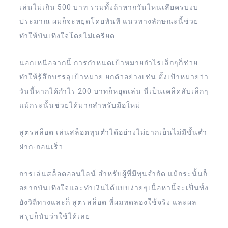
เล่นไม่เกิน 500 บาท รวมทั้งถ้าหากวันไหนเสียครบงบ
ประมาณ ผมก็จะหยุดโดยทันที แนวทางลักษณะนี้ช่วย
ทำให้บันเทิงใจโดยไม่เครียด
นอกเหนือจากนี้ การกำหนดเป้าหมายกำไรเล็กๆก็ช่วย
ทำให้รู้สึกบรรลุเป้าหมาย ยกตัวอย่างเช่น ตั้งเป้าหมายว่า
วันนี้หากได้กำไร 200 บาทก็หยุดเล่น นี่เป็นเคล็ดลับเล็กๆ
แม้กระนั้นช่วยได้มากสำหรับมือใหม่
สูตรสล็อต เล่นสล็อตทุนต่ำได้อย่างไม่ยากเย็นไม่มีขั้นต่ำ
ฝาก-ถอนเร็ว
การเล่นสล็อตออนไลน์ สำหรับผู้ที่มีทุนจำกัด แม้กระนั้นก็
อยากบันเทิงใจและทำเงินได้แบบง่ายๆเนื้อหานี้จะเป็นทั้ง
ยังวิถีทางและก็ สูตรสล็อต ที่ผมทดลองใช้จริง และผล
สรุปก็นับว่าใช้ได้เลย