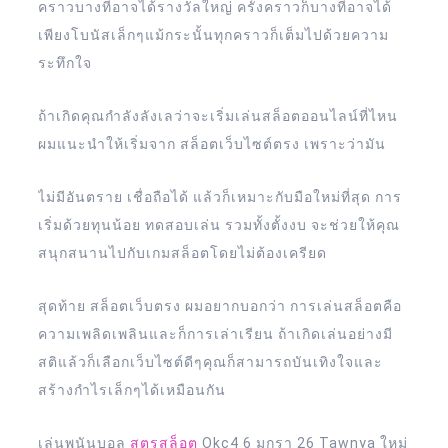
คราวบางทีอาจได้รางวัลใหญ่ ครั้งคราวก็บางทีอาจได้
เพียงโบนัสเล็กๆแม้กระนั้นทุกคราวก็เต็มไปด้วยความ
ระทึกใจ
ถ้าเกิดคุณกำลังลังเลว่าจะเริ่มเล่นสล็อตออนไลน์ที่ไหน
ผมแนะนำให้เริ่มจาก สล็อตเว็บไซต์ตรง เพราะว่ามัน
ไม่มีอันตราย เชื่อถือได้ แล้วก็เหมาะกับมือใหม่ที่สุด การ
เริ่มด้วยทุนน้อย ทดสอบเล่น รวมทั้งตั้งงบ จะช่วยให้คุณ
สนุกสนานไปกับเกมสล็อตโดยไม่ต้องเครียด
สุดท้าย สล็อตเว็บตรง ผมอยากบอกว่า การเล่นสล็อตคือ
ความเพลิดเพลินและก็การเล่าเรียน ถ้าเกิดเล่นอย่างมี
สติแล้วก็เลือกเว็บไซต์ดีๆคุณก็สามารถบันเทิงใจและ
สร้างกำไรเล็กๆได้เหมือนกัน
เล่นพนันบอล
สูตรสล็อต
Okc4 6 มกรา 26 Tawnya ใหม่