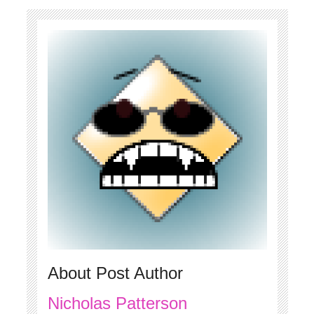
About Post Author
Nicholas Patterson