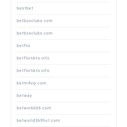
bestbet
betboxclubs.com
betboxclubs.com
betflix
betflixtikto.info
betflixtikto.info
betm4vip.com
betway
betwin6666.com
betworld369hot.com