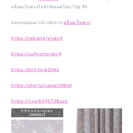
สล็อตเว็บตรงไม่จำกัดยอดโอน Top 90
ขอขอบคุณมากอ้างอิงจาก
สล็อตเว็บตรง
https://rebrand.ly/okc4
https://cutly.info/okc4
https://bitt.to/w2hjk6
https://shorturl.asia/mNhnl
https://t.co/bYQGT2Buoo