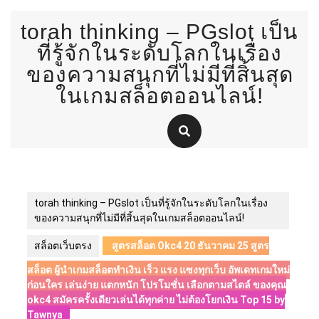
Skip
torah thinking – PGslot เป็น
to
content
ที่รู้จักในระดับโลกในเรื่อง
ของความสนุกที่ไม่มีที่สิ้นสุด
ในเกมสล็อตออนไลน์!
torah thinking – PGslot เป็นที่รู้จักในระดับโลกในเรื่อง
ของความสนุกที่ไม่มีที่สิ้นสุดในเกมสล็อตออนไลน์!
สล็อตเว็บตรง
สูตรสล็อต Okc4 20 ธันวาคม 25 สูตร
สล็อต ผู้นำเกมสล็อตทำเงิน เร็ว แรง แซงทุกเว็บ อัพเดทเกมใหม่
ก่อนใคร เล่นง่าย แตกหนัก โปรโมชั่น เลือกตามสไตล์ ของคุณ
okc4 สมัครครั้งเดียวเล่นได้ทุกค่าย ไม่ต้องโยกเงิน Top 15 by
Tawnya