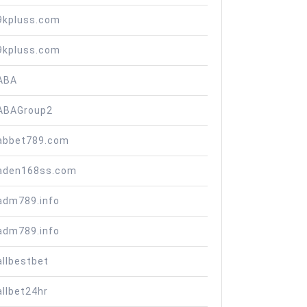
9kpluss.com
9kpluss.com
ABA
ABAGroup2
abbet789.com
aden168ss.com
adm789.info
adm789.info
allbestbet
allbet24hr