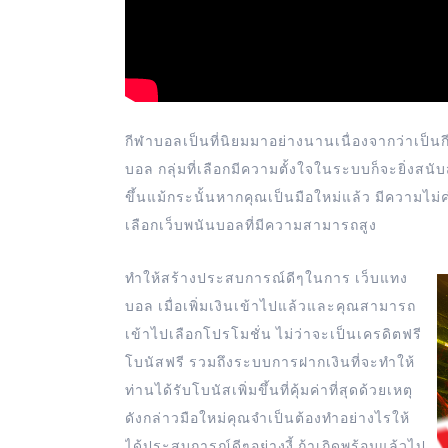
กีฬาบอลเป็นที่นิยมมาอย่างนานเนื่องจากว่าเป็นกี
บอล กลุ่มที่เลือกมีความตั้งใจในระบบก็จะยิ่งสน
ขึ้นแม้กระนั้นหากคุณเป็นมือใหม่แล้ว มีควา
เลือกเว็บพนันบอลที่มีความสามารถสูง
ทำให้สร้างประสบการณ์ดีๆในการ เว็บแทง
บอล เมื่อเพิ่มเงินเข้าไปแล้วและคุณสามารถ
เข้าไปเลือกโปรโมชั่น ไม่ว่าจะเป็นเครดิตฟรี
โบนัสฟรี รวมถึงระบบการฝากเงินที่จะทำให้
ท่านได้รับโบนัสเพิ่มขึ้นที่คุ้มค่าที่สุดด้วยเหตุ
ดังกล่าวมือใหม่คุณจำเป็นต้องทำอย่างไรให้
ได้ประสบการณ์ดีๆอย่างงี้ ถ้าเกิดพร้อมแล้วไป