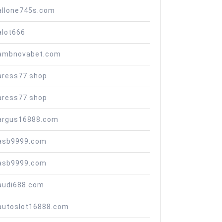
allone745s.com
alot666
ambnovabet.com
aress77.shop
aress77.shop
argus16888.com
asb9999.com
asb9999.com
audi688.com
autoslot16888.com