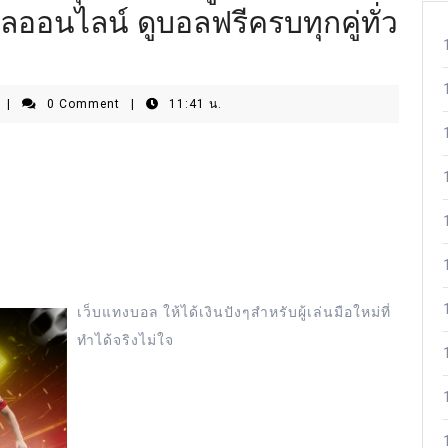
อนไลน์ ดูบอลฟรีครบทุกคู่ทั่ว
Nicholas
|
0 Comment
|
11:41 น.
Patterson
เว็บแทงบอล ให้ได้เงินปังๆสำหรับผู้เล่นมือใหม่ที่
ทำได้จริงไม่ใจ