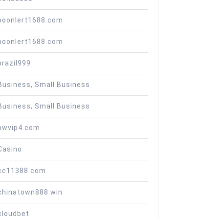
boonlert1688.com
boonlert1688.com
brazil999
Business, Small Business
Business, Small Business
bwvip4.com
Casino
cc11388.com
chinatown888.win
cloudbet