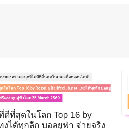
ื่องของความสนุกที่ไม่มีที่สิ้นสุดในเกมสล็อตออนไลน์!
f
สุดในโลก Top 16 by Rozella Ballfcclub.net แทงได้ทุกลีก บอลยู
ีครบทุกคู่ทั่วโลก 25 March 2569
่ดีที่สุดในโลก Top 16 by
ทงได้ทุกลีก บอลยูฟ่า จ่ายจริง