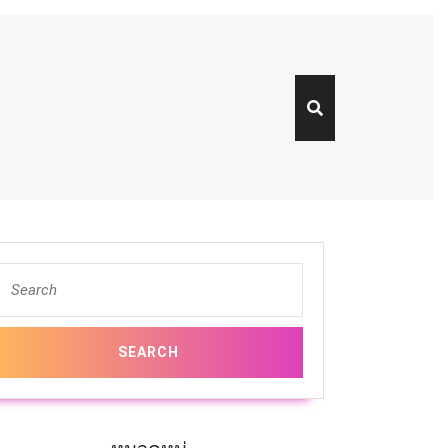
Search
or: