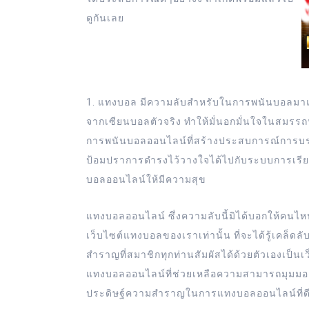
ดูกันเลย
1. แทงบอล มีความลับสำหรับในการพนันบอลมาแชร์
จากเซียนบอลตัวจริง ทำให้มั่นอกมั่นใจในสมรรถน
การพนันบอลออนไลน์ที่สร้างประสบการณ์การบรร
ป้อมปราการดำรงไว้วางใจได้ไปกับระบบการเรียน
บอลออนไลน์ให้มีความสุข
แทงบอลออนไลน์ ซึ่งความลับนี้มิได้บอกให้คนไห
เว็บไซต์แทงบอลของเราเท่านั้น ที่จะได้รู้เคล็ดล
สำราญที่สมาชิกทุกท่านสัมผัสได้ด้วยตัวเองเป็น
แทงบอลออนไลน์ที่ช่วยเหลือความสามารถมุมมอง
ประดิษฐ์ความสำราญในการแทงบอลออนไลน์ที่ดีเ