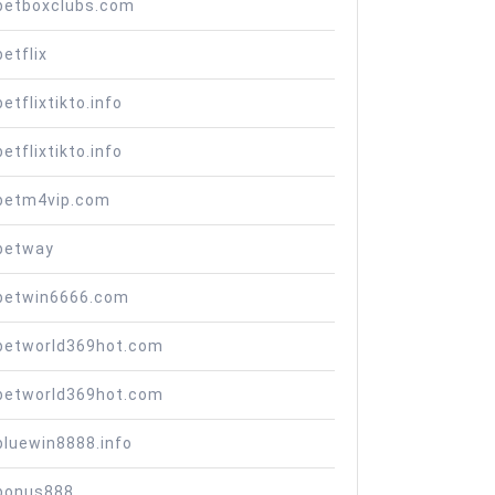
betboxclubs.com
betflix
betflixtikto.info
betflixtikto.info
betm4vip.com
betway
betwin6666.com
betworld369hot.com
betworld369hot.com
bluewin8888.info
bonus888