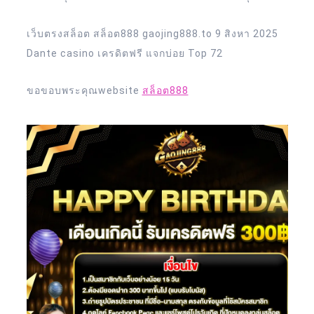
เว็บตรงสล็อต สล็อต888 gaojing888.to 9 สิงหา 2025
Dante casino เครดิตฟรี แจกบ่อย Top 72
ขอขอบพระคุณwebsite
สล็อต888