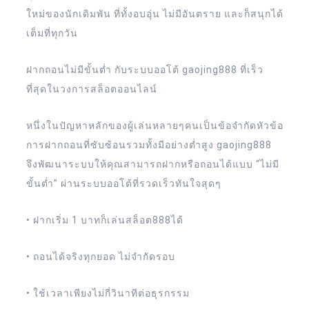
ใหม่ของนักเดิมพัน ที่ทั้งอบอุ่น ไม่มีอันตราย และก็สนุกได้
เต็มที่ทุกวัน
ฝากถอนไม่มีขั้นต่ำ กับระบบออโต้ gaojing888 ที่เร็ว
ที่สุดในวงการสล็อตออนไลน์
หนึ่งในปัญหาหลักของผู้เล่นหลายๆคนเป็นข้อจำกัดหัวข้อ
การฝากถอนที่ซับซ้อนรวมทั้งมีอย่างต่ำสูง gaojing888
จึงพัฒนาระบบให้คุณสามารถฝากหรือถอนได้แบบ “ไม่มี
ขั้นต่ำ” ผ่านระบบออโต้ที่รวดเร็วทันใจสุดๆ
• ฝากเริ่ม 1 บาทก็เล่นสล็อต888ได้
• ถอนได้จริงทุกยอด ไม่จำกัดรอบ
• ใช้เวลาเพียงไม่กี่วินาทีต่อธุรกรรม