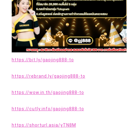
https://bit.ly/gaojing888-to
https://rebrand.ly/gaojing888-to
https://wow.in.th/gaojing888-to
https://cutly.info/gaojing888-to
https://shorturl.asia/yTN8M