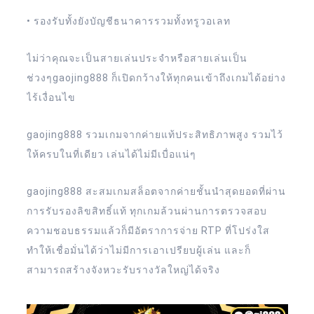
• รองรับทั้งยังบัญชีธนาคารรวมทั้งทรูวอเลท
ไม่ว่าคุณจะเป็นสายเล่นประจำหรือสายเล่นเป็น
ช่วงๆgaojing888 ก็เปิดกว้างให้ทุกคนเข้าถึงเกมได้อย่าง
ไร้เงื่อนไข
gaojing888 รวมเกมจากค่ายแท้ประสิทธิภาพสูง รวมไว้
ให้ครบในที่เดียว เล่นได้ไม่มีเบื่อแน่ๆ
gaojing888 สะสมเกมสล็อตจากค่ายชั้นนำสุดยอดที่ผ่าน
การรับรองลิขสิทธิ์แท้ ทุกเกมล้วนผ่านการตรวจสอบ
ความชอบธรรมแล้วก็มีอัตราการจ่าย RTP ที่โปร่งใส
ทำให้เชื่อมั่นได้ว่าไม่มีการเอาเปรียบผู้เล่น และก็
สามารถสร้างจังหวะรับรางวัลใหญ่ได้จริง