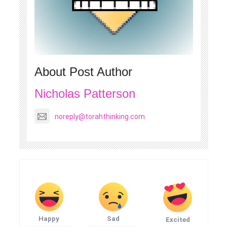
About Post Author
Nicholas Patterson
noreply@torahthinking.com
Happy
Sad
Excited