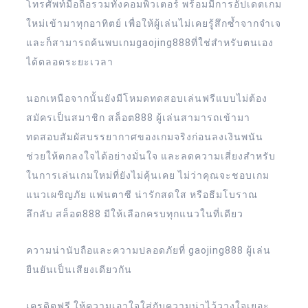
โทรศัพท์มือถือรวมทั้งคอมพิวเตอร์ พร้อมมีการอัปเดตเกม
ใหม่เข้ามาทุกอาทิตย์ เพื่อให้ผู้เล่นไม่เคยรู้สึกซ้ำจากจำเจ
และก็สามารถค้นพบเกมgaojing888ที่ใช่สำหรับตนเอง
ได้ตลอดระยะเวลา
นอกเหนือจากนั้นยังมีโหมดทดสอบเล่นฟรีแบบไม่ต้อง
สมัครเป็นสมาชิก สล็อต888 ผู้เล่นสามารถเข้ามา
ทดสอบสัมผัสบรรยากาศของเกมจริงก่อนลงเงินพนัน
ช่วยให้ตกลงใจได้อย่างมั่นใจ และลดความเสี่ยงสำหรับ
ในการเล่นเกมใหม่ที่ยังไม่คุ้นเคย ไม่ว่าคุณจะชอบเกม
แนวเผชิญภัย แฟนตาซี น่ารักสดใส หรือธีมโบราณ
ลึกลับ สล็อต888 มีให้เลือกครบทุกแนวในที่เดียว
ความน่านับถือและความปลอดภัยที่ gaojing888 ผู้เล่น
ยืนยันเป็นเสียงเดียวกัน
เครดิตฟรี ให้ความเอาใจใส่กับความน่าไว้วางใจเยอะ