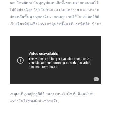
ตอบโจทย์สายปั่นทุกรูปแบบ อีกทั้งระบบฝากถอนออโต้
ไม่มีอย่างน้อย โปรโมชั่นแรง เกมแตกง่าย และก็ความ
ปลอดภัยขั้นสูง ทุกองค์ประกอบถูกรวมไว้ใน สล็อต888
เว็บเดียวที่คุณจึงควรตกหลุมรักตั้งแต่ทีแรกที่คลิกเข้ามา
เหตุผลที่ gaojing888 กลายเป็นเว็บไซต์สล็อตลำดับ
แรกๆในใจของผู้เล่นทุกระดับ