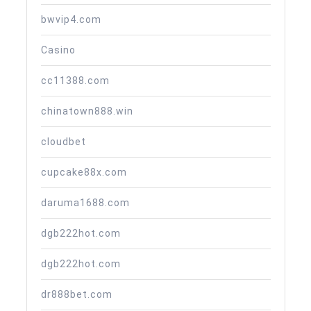
bwvip4.com
Casino
cc11388.com
chinatown888.win
cloudbet
cupcake88x.com
daruma1688.com
dgb222hot.com
dgb222hot.com
dr888bet.com