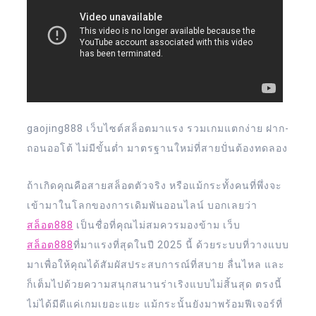
gaojing888 เว็บไซต์สล็อตมาแรง รวมเกมแตกง่าย ฝาก-
ถอนออโต้ ไม่มีขั้นต่ำ มาตรฐานใหม่ที่สายปั่นต้องทดลอง
ถ้าเกิดคุณคือสายสล็อตตัวจริง หรือแม้กระทั้งคนที่พึ่งจะ
เข้ามาในโลกของการเดิมพันออนไลน์ บอกเลยว่า
สล็อต888
เป็นชื่อที่คุณไม่สมควรมองข้าม เว็บ
สล็อต888
ที่มาแรงที่สุดในปี 2025 นี้ ด้วยระบบที่วางแบบ
มาเพื่อให้คุณได้สัมผัสประสบการณ์ที่สบาย ลื่นไหล และ
ก็เต็มไปด้วยความสนุกสนานร่าเริงแบบไม่สิ้นสุด ตรงนี้
ไม่ได้มีดีแค่เกมเยอะแยะ แม้กระนั้นยังมาพร้อมฟีเจอร์ที่