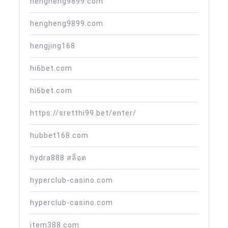
hengheng9899.com
hengheng9899.com
hengjing168
hi6bet.com
hi6bet.com
https://sretthi99.bet/enter/
hubbet168.com
hydra888 สล็อต
hyperclub-casino.com
hyperclub-casino.com
item388.com