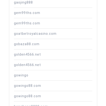
gaojing888
gem99ths.com
gem99ths.com
goatbetroyalcasino.com
gobaza88.com
golden4566.net
golden4566.net
gowingo
gowingo88.com
gowingo88.com