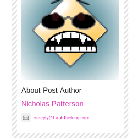
About Post Author
Nicholas Patterson
noreply@torahthinking.com