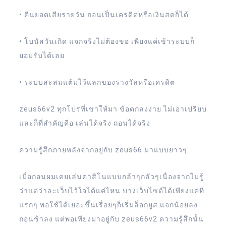
• คืนยอดเสียรายวัน ถอนเป็นเครดิตหรือเงินสดก็ได้
• โบนัสวันเกิด แจกจริงไม่ต้องขอ เพียงแค่เข้าระบบก็
ยอมรับได้เลย
• ระบบสะสมแต้มไว้แลกของรางวัลหรือเครดิต
zeus66v2 ทุกโปรที่เขาให้มา ข้อตกลงง่าย ไม่เอาเปรียบ
และก็ที่สำคัญคือ เล่นได้จริง ถอนได้จริง
ความรู้สึกภายหลังจากอยู่กับ zeus66 มาแบบยาวๆ
เมื่อก่อนผมเคยเล่นคาสิโนแบบกล้าๆกลัวๆเนื่องจากไม่รู้
ว่าแต่ว่าละเว็บไว้ใจได้แค่ไหน บางเว็บไซต์ได้เพียงแค่ที
แรกๆ พอใช้ได้เยอะขึ้นเรื่อยๆก็เริ่มล็อกยูส แจกน้อยลง
ถอนช้าลง แต่พอเพียงมาอยู่กับ zeus66v2 ความรู้สึกนั้น