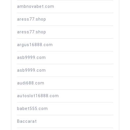
ambnovabet.com
aress77.shop
aress77.shop
argus16888.com
asb9999.com
asb9999.com
audi688.com
autoslot16888.com
babet555.com
Baccarat