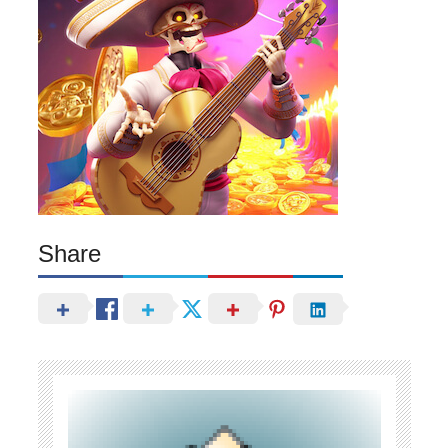
Share