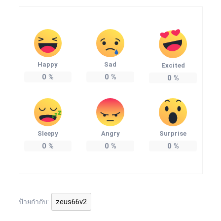
Happy
Sad
Excited
0
%
0
%
0
%
Sleepy
Angry
Surprise
0
%
0
%
0
%
zeus66v2
ป้ายกำกับ: