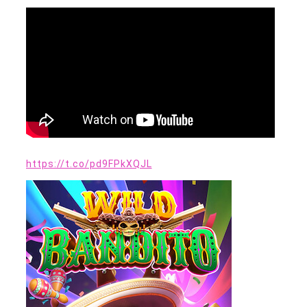
https://t.co/pd9FPkXQJL