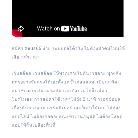
สมัคร zeus66 ง่าย ระบบออโต้จริง ไม่ต้องทักคนไหนให้
เสียเวล่ำเวลา
เว็บสล็อต เว็บสล็อต ให้พวกเราเริ่มต้นง่ายดาย ทุกๆสิ่ง
ทุกๆอย่างจัดแจงได้เองตั้งแต่ขั้นตอนลงทะเบียนสมัคร
สมาชิก ฝากเงิน ถอนเงิน และยังรวมไปถึงเลือก
โปรโมชัน การสมัครใช้เวลาไม่ถึง 2 นาที กรอกข้อมูล
เบื้องต้นบางส่วน การันตีเบอร์และก็เล่นได้เลย ไม่ต้อง
แอดไลน์ ไม่ต้องรอคอยคณะทำงานอนุมัติ ไม่ต้องโหลด
แอปให้สิ้นเปลืองพื้นที่