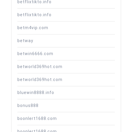
betflixtikto.info
betflixtikto.info
betm4vip.com
betway
betwin6666.com
betworld369hot.com
betworld369hot.com
bluewin8888.info
bonus888
boonlert1688.com
boonlert1688.com