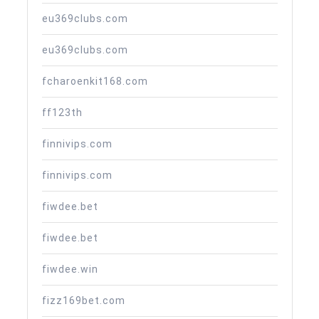
eu369clubs.com
eu369clubs.com
fcharoenkit168.com
ff123th
finnivips.com
finnivips.com
fiwdee.bet
fiwdee.bet
fiwdee.win
fizz169bet.com