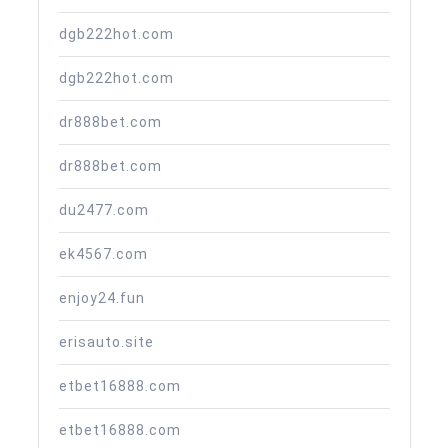
dgb222hot.com
dgb222hot.com
dr888bet.com
dr888bet.com
du2477.com
ek4567.com
enjoy24.fun
erisauto.site
etbet16888.com
etbet16888.com