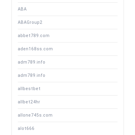
ABA
ABAGroup2
abbet789.com
aden168ss.com
adm789.info
adm789.info
allbestbet
allbet24hr
allone745s.com
alot666