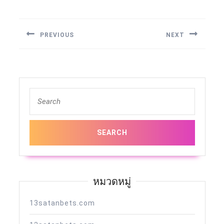
แนะแนว
เรื่อง
PREVIOUS
NEXT
Previous
Next
post:
post:
Search
for:
หมวดหมู่
13satanbets.com