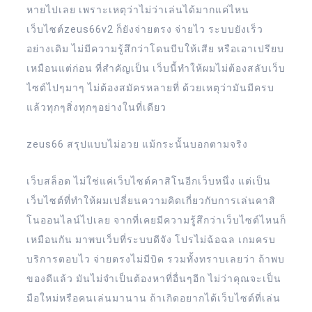
หายไปเลย เพราะเหตุว่าไม่ว่าเล่นได้มากแค่ไหน
เว็บไซต์zeus66v2 ก็ยังจ่ายตรง จ่ายไว ระบบยังเร็ว
อย่างเดิม ไม่มีความรู้สึกว่าโดนบีบให้เสีย หรือเอาเปรียบ
เหมือนแต่ก่อน ที่สำคัญเป็น เว็บนี้ทำให้ผมไม่ต้องสลับเว็บ
ไซต์ไปๆมาๆ ไม่ต้องสมัครหลายที่ ด้วยเหตุว่ามันมีครบ
แล้วทุกๆสิ่งทุกๆอย่างในที่เดียว
zeus66 สรุปแบบไม่อวย แม้กระนั้นบอกตามจริง
เว็บสล็อต ไม่ใช่แค่เว็บไซต์คาสิโนอีกเว็บหนึ่ง แต่เป็น
เว็บไซต์ที่ทำให้ผมเปลี่ยนความคิดเกี่ยวกับการเล่นคาสิ
โนออนไลน์ไปเลย จากที่เคยมีความรู้สึกว่าเว็บไซต์ไหนก็
เหมือนกัน มาพบเว็บที่ระบบดีจัง โปรไม่ฉ้อฉล เกมครบ
บริการตอบไว จ่ายตรงไม่มีบิด รวมทั้งทราบเลยว่า ถ้าพบ
ของดีแล้ว มันไม่จำเป็นต้องหาที่อื่นๆอีก ไม่ว่าคุณจะเป็น
มือใหม่หรือคนเล่นมานาน ถ้าเกิดอยากได้เว็บไซต์ที่เล่น