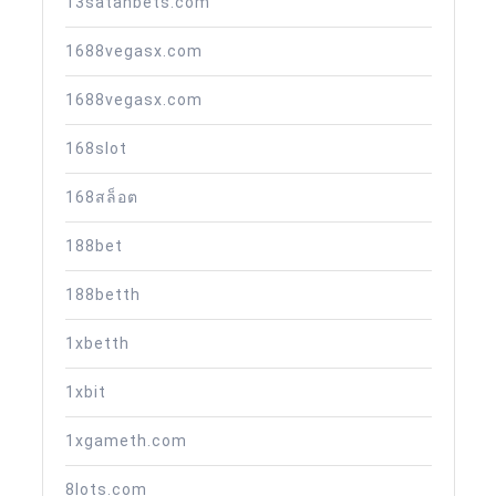
13satanbets.com
1688vegasx.com
1688vegasx.com
168slot
168สล็อต
188bet
188betth
1xbetth
1xbit
1xgameth.com
8lots.com