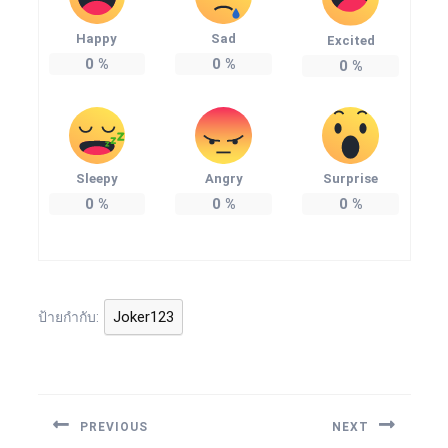
Happy
Sad
Excited
0
%
0
%
0
%
Sleepy
Angry
Surprise
0
%
0
%
0
%
Joker123
ป้ายกำกับ:
แนะแนว
เรื่อง
PREVIOUS
NEXT