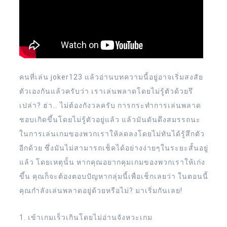
คนที่เล่น joker123 แล้วอ่านบทความนี้อยู่อาจเริ่มสงสัย
ตัวเองกันแล้วครับว่า เราเล่นพลาดโดยไม่รู้ตัวด้วยรึ
เปล่า? ฮ่า… ไม่ต้องกังวลครับ การกระทำการเล่นพลาด
ชอบเกิดขึ้นโดยไม่รู้ตัวอยู่แล้ว แล้วมันดันดึงสมรรถนะ
ในการเล่นเกมของพวกเราให้ลดลงโดยไม่ทันได้รู้สึกตัว
อีกด้วย ซึ่งมันไม่สามารถเช็คได้อย่างง่ายๆในระยะสั้นอยู่
แล้ว โดยเหตุนั้น หากคุณอยากคุมเกมของพวกเราให้เก่ง
ขึ้น คุณก็จะต้องตอบปัญหากลุ่มนี้เพื่อเช็กเลยว่า ในตอนนี้
คุณกำลังเล่นพลาดอยู่ด้วยหรือไม่? มาเริ่มกันเลย!
1. เข้าเกมเร็วเกินโดยไม่อ่านจังหวะเกม