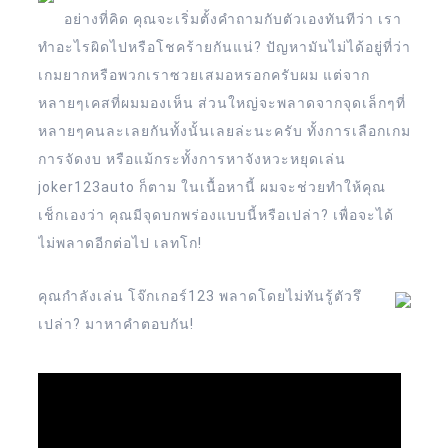
อย่างที่คิด คุณจะเริ่มตั้งคำถามกับตัวเองทันทีว่า เรา
ทำอะไรผิดไปหรือโชคร้ายกันแน่? ปัญหามันไม่ได้อยู่ที่ว่า
เกมยากหรือพวกเราซวยเสมอหรอกครับผม แต่จาก
หลายๆเคสที่ผมมองเห็น ส่วนใหญ่จะพลาดจากจุดเล็กๆที่
หลายๆคนละเลยกันทั้งนั้นเลยล่ะนะครับ ทั้งการเลือกเกม
การจัดงบ หรือแม้กระทั้งการหาจังหวะหยุดเล่น
joker123auto ก็ตาม ในเนื้อหานี้ ผมจะช่วยทำให้คุณ
เช็กเองว่า คุณมีจุดบกพร่องแบบนี้หรือเปล่า? เพื่อจะได้
ไม่พลาดอีกต่อไป เลทโก!
คุณกำลังเล่น โจ๊กเกอร์123 พลาดโดยไม่ทันรู้ตัวรึ
เปล่า? มาหาคำตอบกัน!