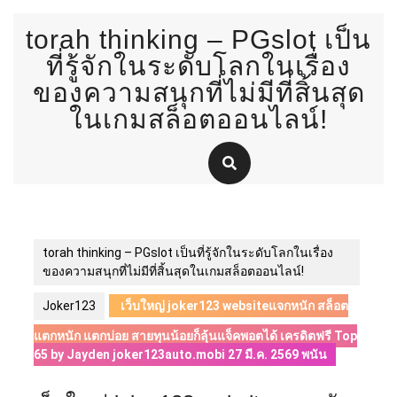
Skip
torah thinking – PGslot เป็น
to
content
ที่รู้จักในระดับโลกในเรื่อง
ของความสนุกที่ไม่มีที่สิ้นสุด
ในเกมสล็อตออนไลน์!
torah thinking – PGslot เป็นที่รู้จักในระดับโลกในเรื่อง
ของความสนุกที่ไม่มีที่สิ้นสุดในเกมสล็อตออนไลน์!
Joker123
เว็บใหญ่ joker123 websiteแจกหนัก สล็อต
แตกหนัก แตกบ่อย สายทุนน้อยก็ลุ้นแจ็คพอตได้ เครดิตฟรี Top
65 by Jayden joker123auto.mobi 27 มี.ค. 2569 พนัน