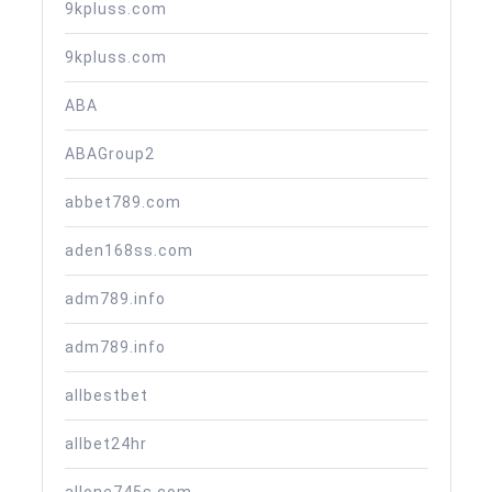
9kpluss.com
9kpluss.com
ABA
ABAGroup2
abbet789.com
aden168ss.com
adm789.info
adm789.info
allbestbet
allbet24hr
allone745s.com