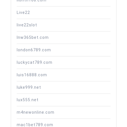
Live22
live22slot
lnw365bet.com
london6789.com
luckycat789.com
luis16888.com
luke999.net
lux555.net
m4newonline.com
mac1bet789.com