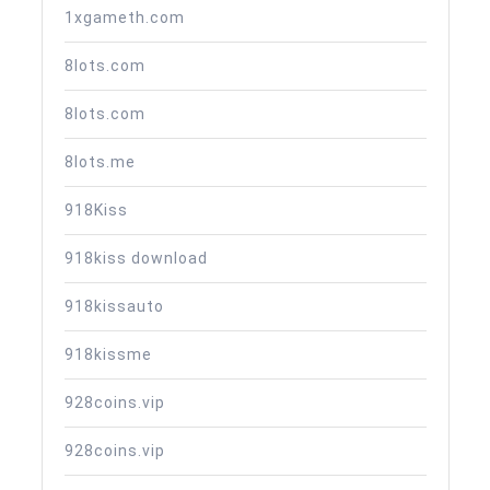
รับ
1xgameth.com
โบนัส
สิ้น
8lots.com
ปี
8lots.com
แบบ
จุกๆ
8lots.me
Top
918Kiss
69
by
918kiss download
Isabell
918kissauto
918kissme
928coins.vip
928coins.vip