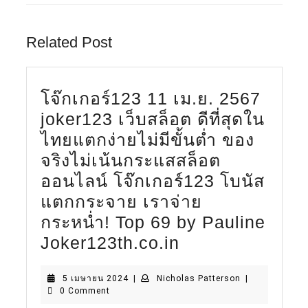
Previous
Next
post:
post:
Related Post
โจ๊กเกอร์123 11 เม.ย. 2567
joker123 เว็บสล็อต ดีที่สุดใน
ไทยแตกง่ายไม่มีขั้นต่ำ ของ
จริงไม่เน้นกระแสสล็อต
ออนไลน์ โจ๊กเกอร์123 โบนัส
แตกกระจาย เราจ่าย
กระหน่ำ! Top 69 by Pauline
โจ๊ก
Joker123th.co.in
เกอร์123
5
Nicholas
5 เมษายน 2024
|
Nicholas Patterson
|
11
เมษายน
Patterson
0 Comment
เม.ย.
2024