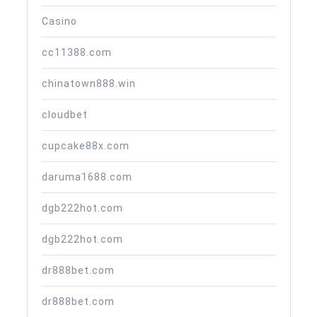
Casino
cc11388.com
chinatown888.win
cloudbet
cupcake88x.com
daruma1688.com
dgb222hot.com
dgb222hot.com
dr888bet.com
dr888bet.com