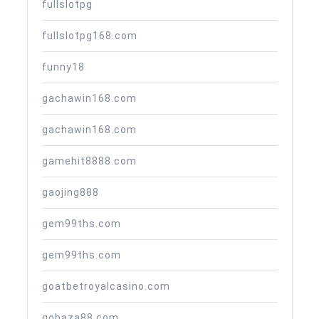
fullslotpg
fullslotpg168.com
funny18
gachawin168.com
gachawin168.com
gamehit8888.com
gaojing888
gem99ths.com
gem99ths.com
goatbetroyalcasino.com
gobaza88.com