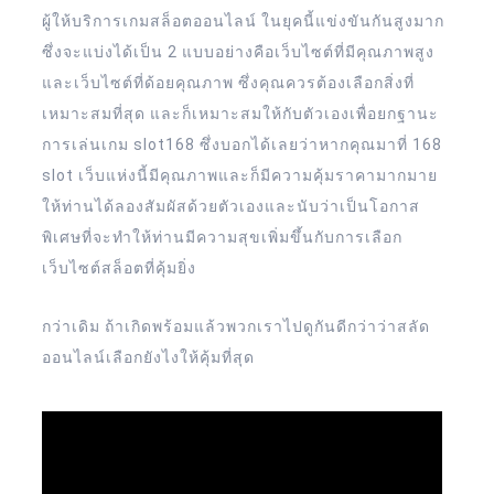
ผู้ให้บริการเกมสล็อตออนไลน์ ในยุคนี้แข่งขันกันสูงมาก
ซึ่งจะแบ่งได้เป็น 2 แบบอย่างคือเว็บไซต์ที่มีคุณภาพสูง
และเว็บไซต์ที่ด้อยคุณภาพ ซึ่งคุณควรต้องเลือกสิ่งที่
เหมาะสมที่สุด และก็เหมาะสมให้กับตัวเองเพื่อยกฐานะ
การเล่นเกม slot168 ซึ่งบอกได้เลยว่าหากคุณมาที่ 168
slot เว็บแห่งนี้มีคุณภาพและก็มีความคุ้มราคามากมาย
ให้ท่านได้ลองสัมผัสด้วยตัวเองและนับว่าเป็นโอกาส
พิเศษที่จะทำให้ท่านมีความสุขเพิ่มขึ้นกับการเลือก
เว็บไซต์สล็อตที่คุ้มยิ่ง
กว่าเดิม ถ้าเกิดพร้อมแล้วพวกเราไปดูกันดีกว่าว่าสลัด
ออนไลน์เลือกยังไงให้คุ้มที่สุด