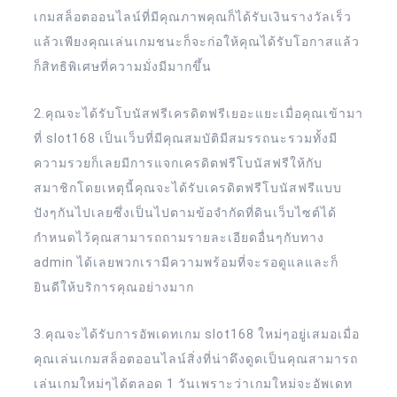
เกมสล็อตออนไลน์ที่มีคุณภาพคุณก็ได้รับเงินรางวัลเร็ว
แล้วเพียงคุณเล่นเกมชนะก็จะก่อให้คุณได้รับโอกาสแล้ว
ก็สิทธิพิเศษที่ความมั่งมีมากขึ้น
2.คุณจะได้รับโบนัสฟรีเครดิตฟรีเยอะแยะเมื่อคุณเข้ามา
ที่ slot168 เป็นเว็บที่มีคุณสมบัติมีสมรรถนะรวมทั้งมี
ความรวยก็เลยมีการแจกเครดิตฟรีโบนัสฟรีให้กับ
สมาชิกโดยเหตุนี้คุณจะได้รับเครดิตฟรีโบนัสฟรีแบบ
ปังๆกันไปเลยซึ่งเป็นไปตามข้อจำกัดที่ดินเว็บไซต์ได้
กำหนดไว้คุณสามารถถามรายละเอียดอื่นๆกับทาง
admin ได้เลยพวกเรามีความพร้อมที่จะรอดูแลและก็
ยินดีให้บริการคุณอย่างมาก
3.คุณจะได้รับการอัพเดทเกม slot168 ใหม่ๆอยู่เสมอเมื่อ
คุณเล่นเกมสล็อตออนไลน์สิ่งที่น่าดึงดูดเป็นคุณสามารถ
เล่นเกมใหม่ๆได้ตลอด 1 วันเพราะว่าเกมใหม่จะอัพเดท