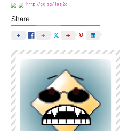
http://gg.gg/1atj2q
Share