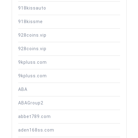
918kissauto
918kissme
928coins.vip
928coins.vip
9kpluss.com
9kpluss.com
ABA
ABAGroup2
abbet789.com
aden168ss.com