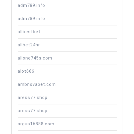
adm789.info
adm789.info
allbestbet
allbet24hr
allone745s.com
alot666
ambnovabet.com
aress77.shop
aress77.shop
argus16888.com