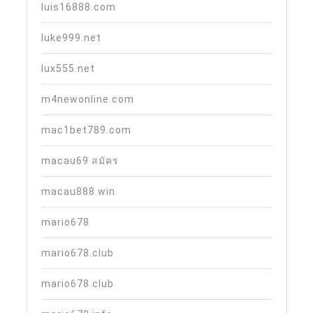
luis16888.com
luke999.net
lux555.net
m4newonline.com
mac1bet789.com
macau69 สมัคร
macau888.win
mario678
mario678.club
mario678.club