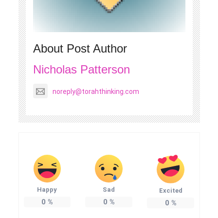
About Post Author
Nicholas Patterson
noreply@torahthinking.com
Happy
Sad
Excited
0
%
0
%
0
%