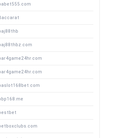
babet555.com
Baccarat
baj88thb
baj88thbz.com
bar4game24hr.com
bar4game24hr.com
baslot168bet.com
bbp168.me
bestbet
betboxclubs.com