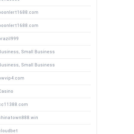
boonlert1688.com
boonlert1688.com
brazil999
Business, Small Business
Business, Small Business
bwvip4.com
Casino
cc11388.com
chinatown888.win
cloudbet