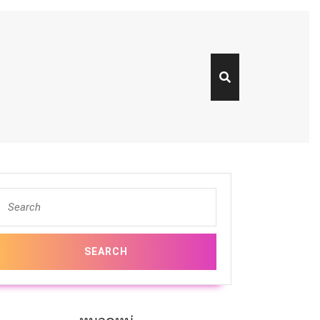
Search
or: