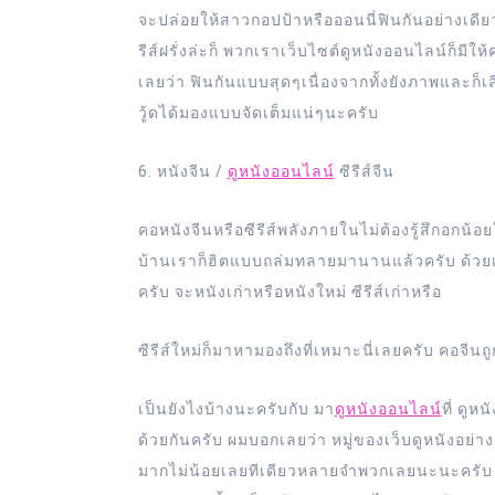
จะปล่อยให้สาวกอปป้าหรือออนนี่ฟินกันอย่างเดีย
รีส์ฝรั่งล่ะก็ พวกเราเว็บไซต์ดูหนังออนไลน์ก็ม
เลยว่า ฟินกันแบบสุดๆเนื่องจากทั้งยังภาพและก
วู้ดได้มองแบบจัดเต็มแน่ๆนะครับ
6. หนังจีน /
ดูหนังออนไลน์
ซีรีส์จีน
คอหนังจีนหรือซีรีส์พลังภายในไม่ต้องรู้สึกอกน้
บ้านเราก็ฮิตแบบถล่มทลายมานานแล้วครับ ด้วยเห
ครับ จะหนังเก่าหรือหนังใหม่ ซีรีส์เก่าหรือ
ซีรีส์ใหม่ก็มาหามองถึงที่เหมาะนี่เลยครับ คอจี
เป็นยังไงบ้างนะครับกับ มา
ดูหนังออนไลน์
ที่ ดูห
ด้วยกันครับ ผมบอกเลยว่า หมู่ของเว็บดูหนังอย่างเ
มากไม่น้อยเลยทีเดียวหลายจำพวกเลยนะนะครับ 