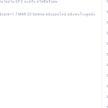
กันใหม่ใน EP.2 นะครับ สวัสดีครับผม
cate=1 7 MAR 23 Selena หนังออนไลน์ หนังชนโรงดูหนัง