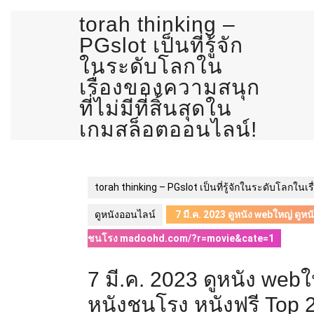
Skip
torah thinking –
to
PGslot เป็นที่รู้จัก
content
ในระดับโลกใน
เรื่องของความสนุก
ที่ไม่มีที่สิ้นสุดใน
เกมสล็อตออนไลน์!
torah thinking – PGslot เป็นที่รู้จักในระดับโลกในเร
ดูหนังออนไลน์
7 มี.ค. 2023 ดูหนัง webใหญ่ ดูห
ชนโรง madoohd.com/?r=movie&cate=1
7 มี.ค. 2023 ดูหนัง web
หนังชนโรง หนังฟรี Top 