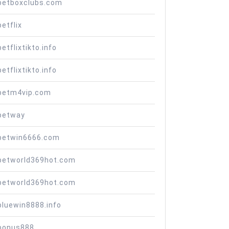
betboxclubs.com
betflix
betflixtikto.info
betflixtikto.info
betm4vip.com
betway
betwin6666.com
betworld369hot.com
betworld369hot.com
bluewin8888.info
bonus888