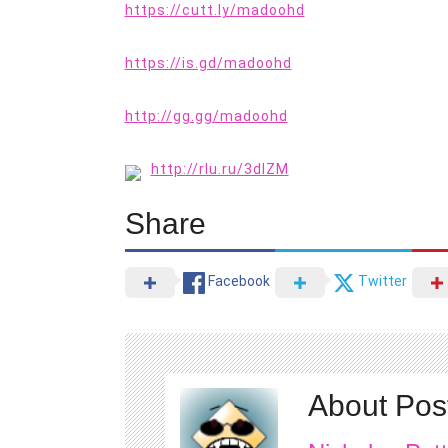
https://cutt.ly/madoohd
https://is.gd/madoohd
http://gg.gg/madoohd
http://rlu.ru/3dIZM
Share
Facebook
Twitter
About Pos