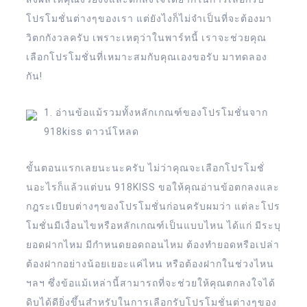
โปรโมชั่นต่างๆของเรา แต่ยังไงก็ไม่จำเป็นที่จะต้องมา
วิตกกังวลครับ เพราะเหตุว่าในพาร์ทนี้ เราจะช่วยคุณ
เลือกโปรโมชั่นที่เหมาะสมกับคุณเองขอรับ มาทดลอง
กัน!
1. อ่านข้อแม้รวมทั้งหลักเกณฑ์ของโปรโมชั่นจาก
918kiss ดาวน์โหลด
ขั้นตอนแรกเลยนะนะครับ ไม่ว่าคุณจะเลือกโปรโมชั่
นอะไรก็แล้วแต่บน 918KISS ขอให้คุณอ่านข้อตกลงและ
กฎระเบียบต่างๆของโปรโมชั่นก่อนครับผมว่า แต่ละโปร
โมชั่นมีเงื่อนไขหรือหลักเกณฑ์เป็นแบบไหน ได้แก่ มีระบุ
ยอดฝากไหม มีกำหนดยอดถอนไหม ต้องทำยอดหรือเปล่า
ต้องฝากอย่างน้อยเยอะแค่ไหน หรือต้องฝากในช่วงไหน
ฯลฯ ซึ่งข้อแม้เหล่านี้สามารถที่จะช่วยให้คุณตกลงใจได้
ดิบได้ดียิ่งขึ้นสำหรับในการเลือกรับโปรโมชั่นต่างๆของ