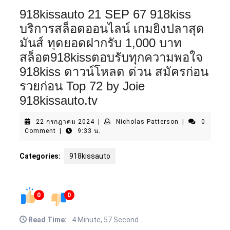
918kissauto 21 SEP 67 918kiss
บริการสล็อตออนไลน์ เกมยิงปลาสุด
มันส์ ทุดยอดฝากรับ 1,000 บาท
สล็อต918kissตอบรับทุกความพอใจ
918kiss ดาวน์โหลด ด่วน สมัครก่อน
รวยก่อน Top 72 by Joie
918kissauto.tv
22
Nicholas
22 กรกฎาคม 2024
|
Nicholas Patterson
|
0
กรกฎาคม
Patterson
Comment
|
9:33 น.
2024
Categories:
918kissauto
0
0
Read Time:
4 Minute, 57 Second