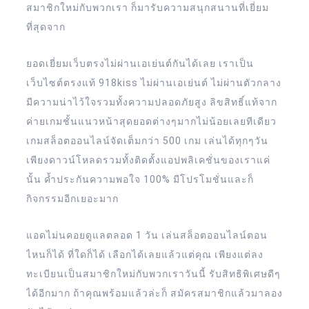
สมาชิกใหม่กับพวกเรา ก็มารับความสนุกสนานที่เยี่ยม
ที่สุดจาก
ยอดเยี่ยมเว็บตรงไม่ผ่านเอเย่นต์กันได้เลย เราเป็น
เว็บไซต์ตรงแท้ 918kiss ไม่ผ่านเอเย่นต์ ไม่ผ่านตัวกลาง
มีความน่าไว้ใจรวมทั้งความปลอดภัยสูง ลิขสิทธิ์แท้จาก
ค่ายเกมชั้นแนวหน้าสุดยอดต่างๆมากไม่น้อยเลยทีเดียว
เกมสล็อตออนไลน์จัดเต็มกว่า 500 เกม เล่นได้ทุกๆวัน
เพียงดาวน์โหลดรวมทั้งติดตั้งแอปพลิเคชั่นของเราแค่
นั้น ค้ำประกันความพอใจ 100% มีโปรโมชั่นและก็
กิจกรรมอีกเยอะมาก
แอดไม่นคอยดูแลตลอด 1 วัน เล่นสล็อตออนไลน์ตอน
ไหนก็ได้ ที่ใดก็ได้ เลือกได้เลยแล้วแต่คุณ เพียงแต่ลง
ทะเบียนเป็นสมาชิกใหม่กับพวกเราวันนี้ รับสิทธิพิเศษดีๆ
ได้อีกมาก ถ้าคุณพร้อมแล้วล่ะก็ สมัครสมาชิกแล้วมาลอง