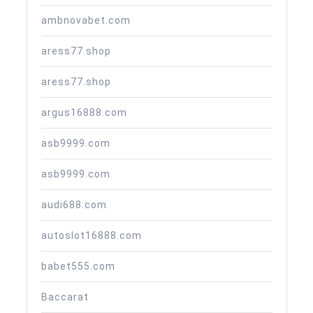
ambnovabet.com
aress77.shop
aress77.shop
argus16888.com
asb9999.com
asb9999.com
audi688.com
autoslot16888.com
babet555.com
Baccarat