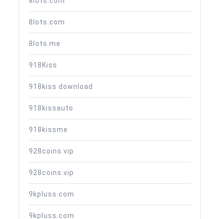
8lots.com
8lots.com
8lots.me
918Kiss
918kiss download
918kissauto
918kissme
928coins.vip
928coins.vip
9kpluss.com
9kpluss.com