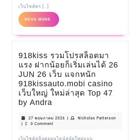
เว็บไซต์ตร […]
สมัคร91
นัก
READ
READ MORE
MORE
ลงทุน
ยก
ให้
ที่1ฝาก-
918kiss รวมโปรสล็อตมา
ถอน
แรง ฝากน้อยก็เริ่มเล่นได้ 26
ภายใน
JUN 26 เว็บ แจกหนัก
1
918kissauto.mobi casino
วิ
เว็บใหญ่ ใหม่ล่าสุด Top 47
918kiss
แจก
by Andra
รวม
เครดิต
27
Nicholas
27 พฤษภาคม 2026
|
Nicholas Patterson
โปร
ฟรี
พฤษภาคม
Patterson
|
0 Comment
สล็อต
ทุก
2026
มา
ชั่วโมง
เว็บไซต์สล็อตออนไลน์สมัยใหม่แบบ