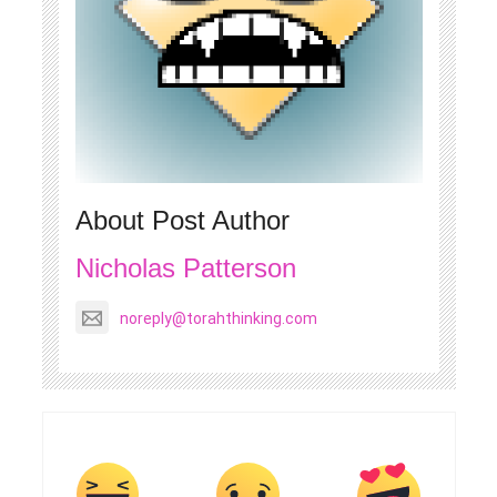
About Post Author
Nicholas Patterson
noreply@torahthinking.com