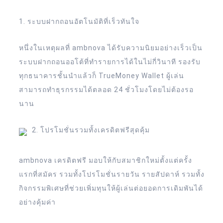
1. ระบบฝากถอนอัตโนมัติที่เร็วทันใจ
หนึ่งในเหตุผลที่ ambnova ได้รับความนิยมอย่างเร็วเป็น
ระบบฝากถอนออโต้ที่ทำรายการได้ในไม่กี่วินาที รองรับ
ทุกธนาคารชั้นนำแล้วก็ TrueMoney Wallet ผู้เล่น
สามารถทำธุรกรรมได้ตลอด 24 ชั่วโมงโดยไม่ต้องรอ
นาน
2. โปรโมชั่นรวมทั้งเครดิตฟรีสุดคุ้ม
ambnova เครดิตฟรี มอบให้กับสมาชิกใหม่ตั้งแต่ครั้ง
แรกที่สมัคร รวมทั้งโปรโมชั่นรายวัน รายสัปดาห์ รวมทั้ง
กิจกรรมพิเศษที่ช่วยเพิ่มทุนให้ผู้เล่นต่อยอดการเดิมพันได้
อย่างคุ้มค่า