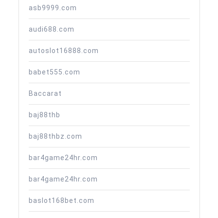
asb9999.com
audi688.com
autoslot16888.com
babet555.com
Baccarat
baj88thb
baj88thbz.com
bar4game24hr.com
bar4game24hr.com
baslot168bet.com