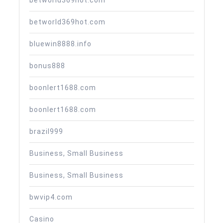
betworld369hot.com
bluewin8888.info
bonus888
boonlert1688.com
boonlert1688.com
brazil999
Business, Small Business
Business, Small Business
bwvip4.com
Casino