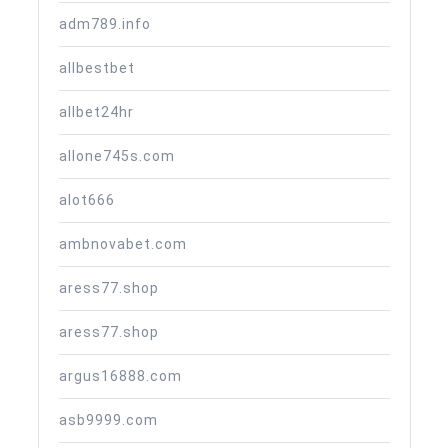
adm789.info
allbestbet
allbet24hr
allone745s.com
alot666
ambnovabet.com
aress77.shop
aress77.shop
argus16888.com
asb9999.com