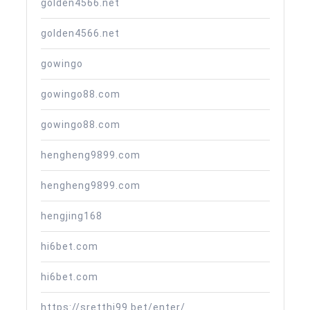
golden4566.net
golden4566.net
gowingo
gowingo88.com
gowingo88.com
hengheng9899.com
hengheng9899.com
hengjing168
hi6bet.com
hi6bet.com
https://sretthi99.bet/enter/