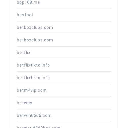
bbp168.me
bestbet
betboxclubs.com
betboxclubs.com
betflix
betflixtikto.info
betflixtikto.info
betm4vip.com
betway
betwin6666.com
betworld369hot.com