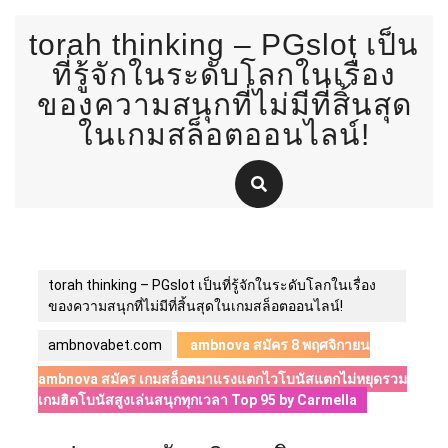
Skip
torah thinking – PGslot เป็น
to
content
ที่รู้จักในระดับโลกในเรื่อง
ของความสนุกที่ไม่มีที่สิ้นสุด
ในเกมสล็อตออนไลน์!
torah thinking – PGslot เป็นที่รู้จักในระดับโลกในเรื่อง
ของความสนุกที่ไม่มีที่สิ้นสุดในเกมสล็อตออนไลน์!
ambnovabet.com
ambnova สมัคร 8 พฤศจิกายน
ambnova สมัคร เกมสล็อตมาแรงแตกไวโบนัสแตกไม่หยุดรวม
เกมฮิตโบนัสสูงเล่นสนุกทุกเวลา Top 95 by Carmella