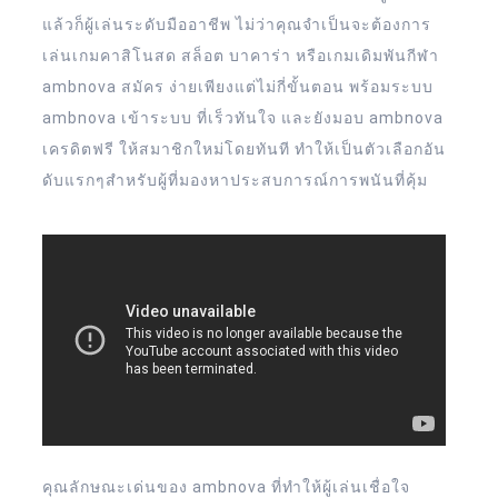
แล้วก็ผู้เล่นระดับมืออาชีพ ไม่ว่าคุณจำเป็นจะต้องการ
เล่นเกมคาสิโนสด สล็อต บาคาร่า หรือเกมเดิมพันกีฬา
ambnova สมัคร ง่ายเพียงแต่ไม่กี่ขั้นตอน พร้อมระบบ
ambnova เข้าระบบ ที่เร็วทันใจ และยังมอบ ambnova
เครดิตฟรี ให้สมาชิกใหม่โดยทันที ทำให้เป็นตัวเลือกอัน
ดับแรกๆสำหรับผู้ที่มองหาประสบการณ์การพนันที่คุ้ม
คุณลักษณะเด่นของ ambnova ที่ทำให้ผู้เล่นเชื่อใจ