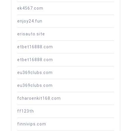
ek4567.com
enjoy24.fun
erisauto.site
etbet16888.com
etbet16888.com
eu369clubs.com
eu369clubs.com
fcharoenkit168.com
ff123th
finnivips.com