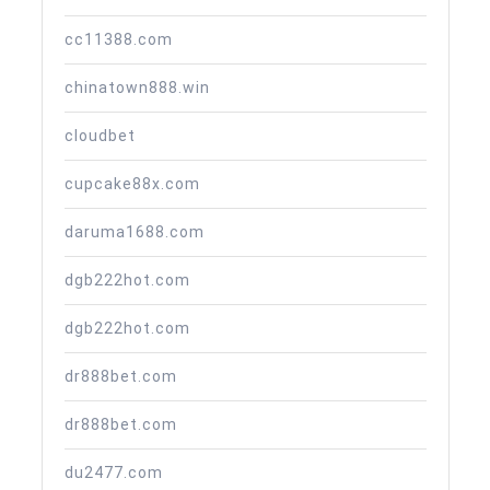
cc11388.com
chinatown888.win
cloudbet
cupcake88x.com
daruma1688.com
dgb222hot.com
dgb222hot.com
dr888bet.com
dr888bet.com
du2477.com