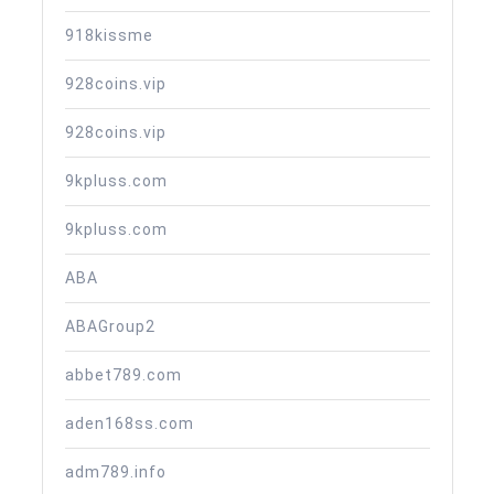
918kissme
928coins.vip
928coins.vip
9kpluss.com
9kpluss.com
ABA
ABAGroup2
abbet789.com
aden168ss.com
adm789.info