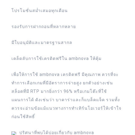
โปรโมชั่นสม่ำเสมอทุกเดือน
รองรับการฝากถอนที่หลากหลาย
มีใบอนุมัติและมาตรฐานสากล
เคล็ดลับการใช้เครดิตฟรีใน ambnova ให้คุ้ม
เพื่อให้การใช้ ambnova เครดิตฟรี มีคุณภาพ ควรที่จะ
ทำการเลือกเกมที่มีอัตราการจ่ายสูง ยกตัวอย่างเช่น
สล็อตที่มี RTP มากยิ่งกว่า 96% หรือเกมโต๊ะที่ใช้
แผนการได้ ดังเช่นว่า บาคาร่าและก็แบล็คแจ็ค รวมทั้ง
ควรจะอ่านข้อแม้แนวทางการทำเทิร์นโอเวอร์ให้เข้าใจ
ก่อนใช้สิทธิ์
ปริศนาที่พบได้บ่อยเกี่ยวกับ ambnova