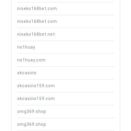
niseko168bet.com
niseko168bet.com
niseko168bet.net
no1huay
no1huay.com
okcasino
okcasino159.com
okcasino159.com
omg369.shop
omg369.shop