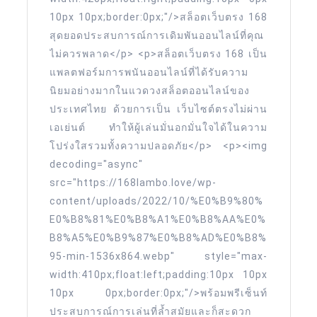
เว็บ
10px 10px;border:0px;"/>สล็อตเว็บตรง 168
ตรง
สุดยอดประสบการณ์การเดิมพันออนไลน์ที่คุณ
168
ไม่ควรพลาด</p> <p>สล็อตเว็บตรง 168 เป็น
เว็บ
แพลตฟอร์มการพนันออนไลน์ที่ได้รับความ
นิยมอย่างมากในแวดวงสล็อตออนไลน์ของ
คา
ประเทศไทย ด้วยการเป็น เว็บไซต์ตรงไม่ผ่าน
สิ
เอเย่นต์ ทำให้ผู้เล่นมั่นอกมั่นใจได้ในความ
โน
โปร่งใสรวมทั้งความปลอดภัย</p> <p><img
เว็บ
decoding="async"
มา
src="https://168lambo.love/wp-
แรง
content/uploads/2022/10/%E0%B9%80%
E0%B8%81%E0%B8%A1%E0%B8%AA%E0%
ใน
B8%A5%E0%B9%87%E0%B8%AD%E0%B8%
ไทย
95-min-1536x864.webp" style="max-
ครบ
width:410px;float:left;padding:10px 10px
จบ
10px 0px;border:0px;"/>พร้อมพรีเซ็นท์
ที่
ประสบการณ์การเล่นที่ล้ำสมัยและก็สะดวก