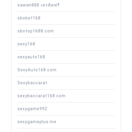
sawan888 เครดิตฟรี
sbobet168
sbotop1688.com
sexy168
sexyauto168
SexyAuto168.com
Sexybaccarat
sexybaccarat168.com
sexygame992
sexygameplus.me