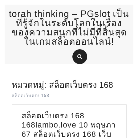
Skip
torah thinking – PGslot เป็น
to
content
ที่รู้จักในระดับโลกในเรื่อง
ของความสนุกที่ไม่มีที่สิ้นสุด
ในเกมสล็อตออนไลน์!
หมวดหมู่:
สล็อตเว็บตรง 168
สล็อตเว็บตรง 168
สล็อตเว็บตรง 168
168lambo.love 10 พฤษภา
67 สล็อตเว็บตรง 168 เว็บ