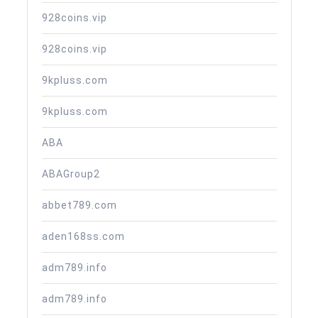
928coins.vip
928coins.vip
9kpluss.com
9kpluss.com
ABA
ABAGroup2
abbet789.com
aden168ss.com
adm789.info
adm789.info