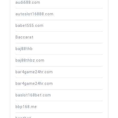
audi688.com
autoslot16888.com
babet555.com
Baccarat
baj88thb
baj88thbz.com
bar4game24hr.com
bar4game24hr.com
baslot168bet.com
bbp168.me