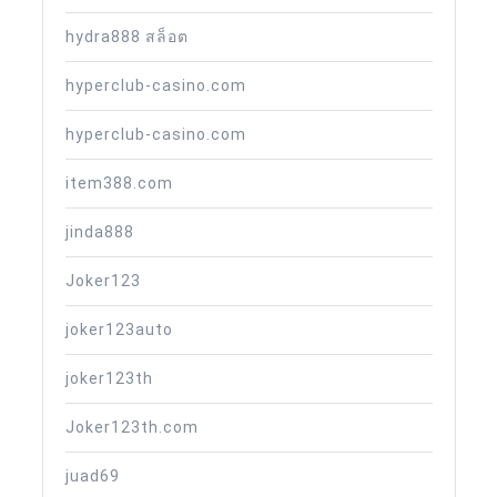
hydra888 สล็อต
hyperclub-casino.com
hyperclub-casino.com
item388.com
jinda888
Joker123
joker123auto
joker123th
Joker123th.com
juad69