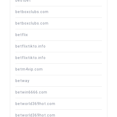
bestbet
betboxclubs.com
betboxclubs.com
betflix
betflixtikto.info
betflixtikto.info
betm4vip.com
betway
betwin6666.com
betworld369hot.com
betworld369hot.com