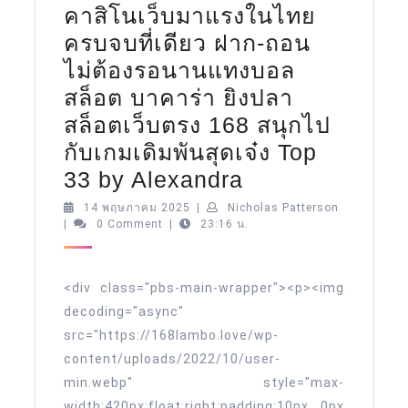
คาสิโนเว็บมาแรงในไทย
ครบจบที่เดียว ฝาก-ถอน
ไม่ต้องรอนานแทงบอล
สล็อต บาคาร่า ยิงปลา
สล็อตเว็บตรง 168 สนุกไป
กับเกมเดิมพันสุดเจ๋ง Top
สล็อต
33 by Alexandra
เว็บ
14
Nicholas
14 พฤษภาคม 2025
|
Nicholas Patterson
พฤษภาคม
Patterson
|
0 Comment
|
23:16 น.
ตรง
2025
168
168lambo.love
<div class="pbs-main-wrapper"><p><img
10
decoding="async"
src="https://168lambo.love/wp-
พฤษภา
content/uploads/2022/10/user-
67
min.webp" style="max-
สล็อต
width:420px;float:right;padding:10px 0px