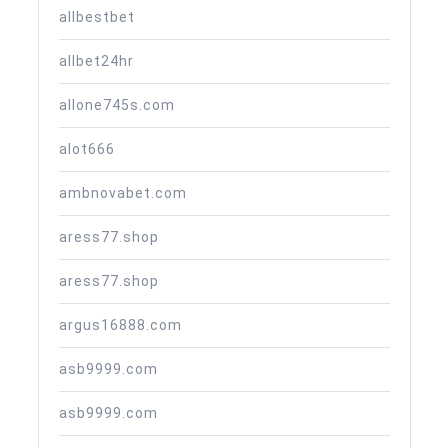
allbestbet
allbet24hr
allone745s.com
alot666
ambnovabet.com
aress77.shop
aress77.shop
argus16888.com
asb9999.com
asb9999.com