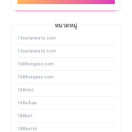
สล็อต
เว็บ
ตรง
หมวดหมู่
168
13satanbets.com
สนุก
ไป
13satanbets.com
กับ
1688vegasx.com
เกม
เดิม
1688vegasx.com
พัน
168slot
สุด
เจ๋ง
168สล็อต
Top
188bet
33
by
188betth