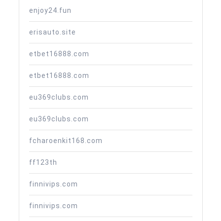
enjoy24.fun
erisauto.site
etbet16888.com
etbet16888.com
eu369clubs.com
eu369clubs.com
fcharoenkit168.com
ff123th
finnivips.com
finnivips.com