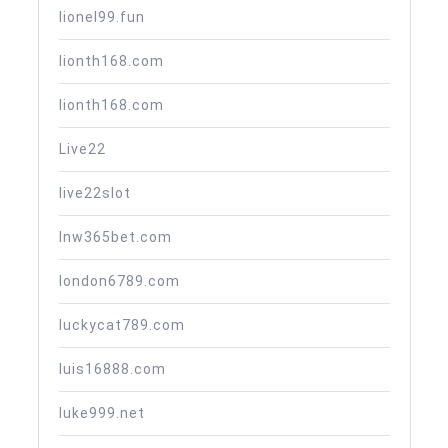
lionel99.fun
lionth168.com
lionth168.com
Live22
live22slot
lnw365bet.com
london6789.com
luckycat789.com
luis16888.com
luke999.net