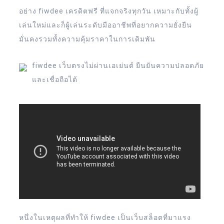
อย่าง fiwdee เครดิตฟรี ที่แจกจริงทุกวัน เหมาะกับทั้งผู้
เล่นใหม่และก็ผู้เล่นระดับมืออาชีพที่อยากความยั่งยืน
มั่นคงรวมทั้งความคุ้มราคาในการเดิมพัน
fiwdee เว็บตรงไม่ผ่านเอเย่นต์ ยืนยันความปลอดภัย
และเชื่อถือได้
หนึ่งในเหตุผลที่ทำให้ fiwdee เป็นเว็บสล็อตที่มาแรง