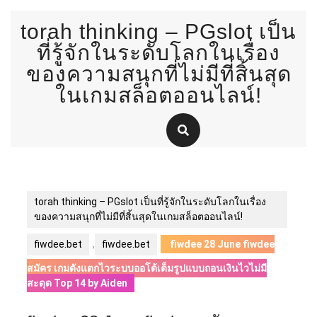
Skip
torah thinking – PGslot เป็น
to
content
ที่รู้จักในระดับโลกในเรื่อง
ของความสนุกที่ไม่มีที่สิ้นสุด
ในเกมสล็อตออนไลน์!
torah thinking – PGslot เป็นที่รู้จักในระดับโลกในเรื่อง
ของความสนุกที่ไม่มีที่สิ้นสุดในเกมสล็อตออนไลน์!
fiwdee.bet
,
fiwdee.bet
fiwdee 28 June fiwdee
สมัคร เกมดังแตกไวระบบออโต้เต็มรูปแบบถอนเงินไวไม่มี
สะดุด Top 14 by Aiden