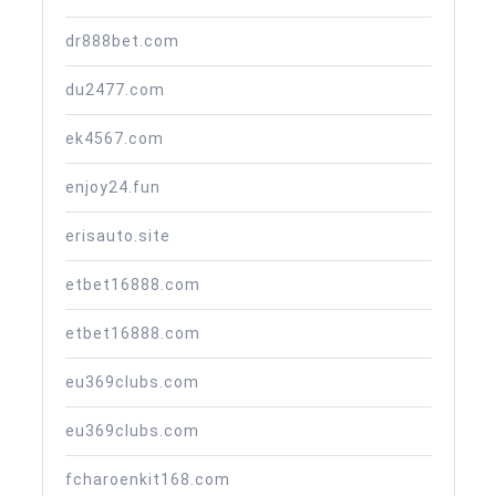
dr888bet.com
du2477.com
ek4567.com
enjoy24.fun
erisauto.site
etbet16888.com
etbet16888.com
eu369clubs.com
eu369clubs.com
fcharoenkit168.com