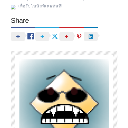
เพื่อรับโบนัสพิเศษทันที!
Share