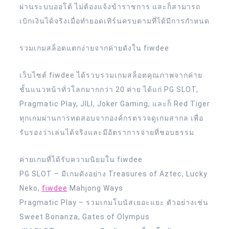
ผ่านระบบออโต้ ไม่ต้องแจ้งข้าราชการ และก็สามารถ
เบิกเงินได้จริงเมื่อทำยอดเทิร์นครบตามที่ได้มีการกำหนด
รวมเกมสล็อตแตกง่ายจากค่ายดังใน fiwdee
เว็บไซต์ fiwdee ได้รวบรวมเกมสล็อตคุณภาพจากค่าย
ชั้นแนวหน้าทั่วโลกมากกว่า 20 ค่าย ได้แก่ PG SLOT,
Pragmatic Play, JILI, Joker Gaming, และก็ Red Tiger
ทุกเกมผ่านการทดสอบจากองค์กรตรวจดูเกมสากล เพื่อ
รับรองว่าเล่นได้จริงและมีอัตราการจ่ายที่ชอบธรรม
ค่ายเกมที่ได้รับความนิยมใน fiwdee
PG SLOT – มีเกมดังอย่าง Treasures of Aztec, Lucky
Neko,
fiwdee
Mahjong Ways
Pragmatic Play – รวมเกมโบนัสเยอะแยะ ตัวอย่างเช่น
Sweet Bonanza, Gates of Olympus