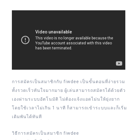
การสมัครเป็นสมาชิกกับ fiwdee เป็นขั้นตอนที่ง่ายรวม
ทั้งรวดเร็วทันใจมากมาย ผู้เล่นสามารถสมัครได้ด้วยตัว
เองผ่านระบบอัตโนมัติ ไม่ต้องแจ้งแอดไม่นให้ยุ่งยาก
โดยใช้เวลาไม่เกิน 1 นาที ก็สามารถเข้าระบบและก็เริ่ม
เดิมพันได้ทันที
วิธีการสมัครเป็นสมาชิก fiwdee