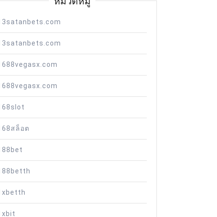
หมวดหมู่
13satanbets.com
13satanbets.com
1688vegasx.com
1688vegasx.com
168slot
168สล็อต
188bet
188betth
1xbetth
1xbit