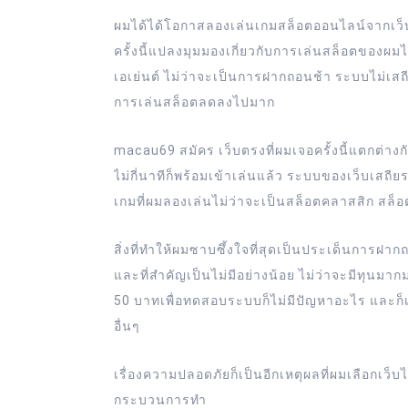
ผมได้ได้โอกาสลองเล่นเกมสล็อตออนไลน์จากเว็บ
ครั้งนี้แปลงมุมมองเกี่ยวกับการเล่นสล็อตของผ
เอเย่นต์ ไม่ว่าจะเป็นการฝากถอนช้า ระบบไม่เส
การเล่นสล็อตลดลงไปมาก
macau69 สมัคร เว็บตรงที่ผมเจอครั้งนี้แตกต่างกั
ไม่กี่นาทีก็พร้อมเข้าเล่นแล้ว ระบบของเว็บเสถี
เกมที่ผมลองเล่นไม่ว่าจะเป็นสล็อตคลาสสิก สล็อ
สิ่งที่ทำให้ผมซาบซึ้งใจที่สุดเป็นประเด็นการฝาก
และที่สำคัญเป็นไม่มีอย่างน้อย ไม่ว่าจะมีทุนม
50 บาทเพื่อทดสอบระบบก็ไม่มีปัญหาอะไร และก็
อื่นๆ
เรื่องความปลอดภัยก็เป็นอีกเหตุผลที่ผมเลือกเว็
กระบวนการทำ