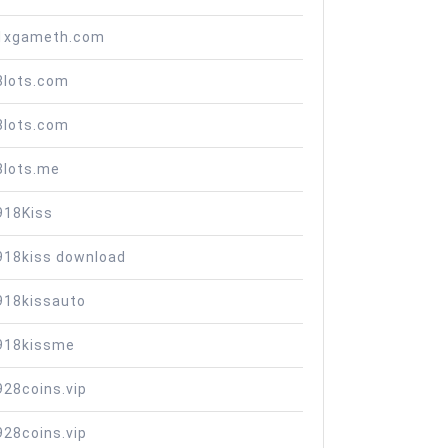
1xgameth.com
8lots.com
8lots.com
8lots.me
918Kiss
918kiss download
918kissauto
918kissme
928coins.vip
928coins.vip