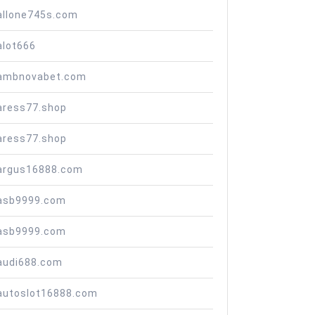
allone745s.com
alot666
ambnovabet.com
aress77.shop
aress77.shop
argus16888.com
asb9999.com
asb9999.com
audi688.com
autoslot16888.com