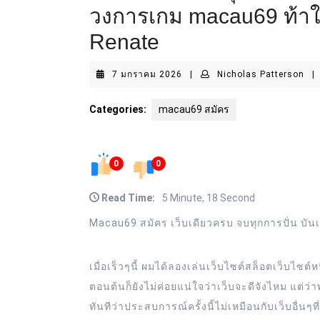
วงการเกม macau69 ท้าให
Renate
7
Nic
7 มกราคม 2026
|
Nicholas Patterson
|
มกราคม
Pat
2026
Categories:
macau69 สมัคร
0
0
Read Time:
5 Minute, 18 Second
Macau69 สมัคร เว็บเดียวครบ จบทุกการปั่น บันเท
เมื่อเร็วๆนี้ ผมได้ลองเล่นเว็บไซต์สล็อตเว็บไซต์ห
ตอนต้นก็ยังไม่ค่อยแน่ใจว่าเว็บจะดีจังไหม แต่ว่า
ทันทีว่าประสบการณ์ครั้งนี้ไม่เหมือนกับเว็บอื่นๆท