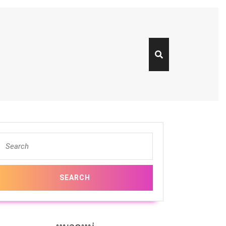
Search
or: