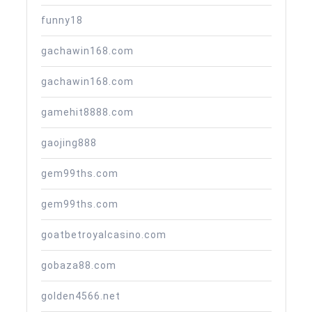
funny18
gachawin168.com
gachawin168.com
gamehit8888.com
gaojing888
gem99ths.com
gem99ths.com
goatbetroyalcasino.com
gobaza88.com
golden4566.net