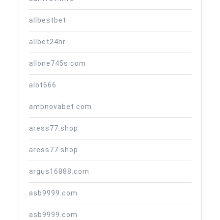
allbestbet
allbet24hr
allone745s.com
alot666
ambnovabet.com
aress77.shop
aress77.shop
argus16888.com
asb9999.com
asb9999.com