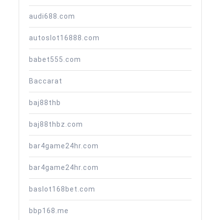
audi688.com
autoslot16888.com
babet555.com
Baccarat
baj88thb
baj88thbz.com
bar4game24hr.com
bar4game24hr.com
baslot168bet.com
bbp168.me