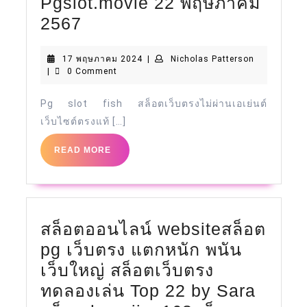
Pgslot.movie 22 พฤษภาคม
Pg
2567
slot
17
Nicholas
17 พฤษภาคม 2024
|
Nicholas Patterson
fish
พฤษภาคม
Patterson
|
0 Comment
เว็บpgslot
2024
ทาง
Pg slot fish สล็อตเว็บตรงไม่ผ่านเอเย่นต์
เว็บไซต์ตรงแท้ […]
เข้า
คา
READ
READ MORE
MORE
สิ
โน
เว็บ
ตรง
สล็อตออนไลน์ websiteสล็อต
pg
pg เว็บตรง แตกหนัก พนัน
slot
เว็บใหญ่ สล็อตเว็บตรง
fish
ทดลองเล่น Top 22 by Sara