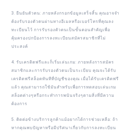
3. ยืนยันตัวตน: ภายหลังกรอกข้อมูลเสร็จสิ้น คุณอาจจำ
ต้องรับรองตัวตนผ่านทางอีเมลหรือเบอร์โทรที่คุณลง
ทะเบียนไว้ การรับรองตัวตนเป็นขั้นตอนสำคัญเพื่อ
คุ้มครองปกป้องการลงทะเบียนสมัครสมาชิกที่ไม่
ประสงค์
4. รับเครดิตฟรีและก็เริ่มเล่นเกม: ภายหลังการสมัคร
สมาชิกและการรับรองตัวตนเป็นระเบียบ คุณจะได้รับ
เครดิตฟรีสล็อตทันทีที่บัญชีของคุณ เมื่อได้รับเครดิตฟรี
แล้ว คุณสามารถใช้มันสำหรับเพื่อการทดสอบเล่นเกม
สล็อตต่างๆหรือกระทำการพนันจริงๆตามสิ่งที่มีความ
ต้องการ
5. ติดต่อข้างบริการลูกค้าแม้อยากได้การช่วยเหลือ: ถ้า
หากคุณพบปัญหาหรือมีปริศนาเกี่ยวกับการลงทะเบียน