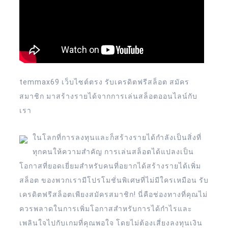
temmax69 เว็บไซต์ตรง รับเครดิตฟรีสล็อต สมัคร
สมาชิก มาสร้างรายได้จากการเล่นสล็อตออนไลน์กับ
เรา
ในโลกที่การลงทุนและก็สร้างรายได้กำลังเป็นสิ่งที่
ทุกคนให้ความสำคัญ การเล่นสล็อตได้แปลงเป็น
โอกาสที่ยอดเยี่ยมสำหรับคนที่อยากได้สร้างรายได้เพิ่ม
สล็อต ของพวกเรามีโปรโมชั่นพิเศษที่ไม่มีใครเหมือน รับ
เครดิตฟรีสล็อตเพียงสมัครสมาชิก! นี่คือช่องทางที่คุณไม่
ควรพลาดในการเพิ่มโอกาสสำหรับการได้กำไรและ
เพลินใจไปกับเกมที่คุณพอใจ โดยไม่ต้องเสี่ยงลงทุนเงิน