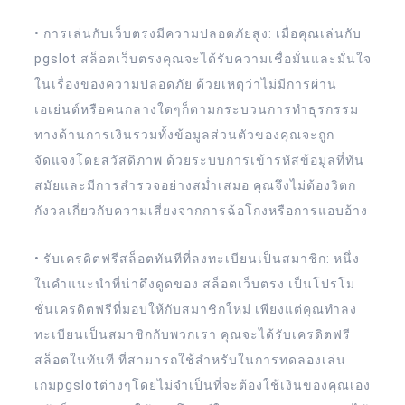
• การเล่นกับเว็บตรงมีความปลอดภัยสูง: เมื่อคุณเล่นกับ
pgslot สล็อตเว็บตรงคุณจะได้รับความเชื่อมั่นและมั่นใจ
ในเรื่องของความปลอดภัย ด้วยเหตุว่าไม่มีการผ่าน
เอเย่นต์หรือคนกลางใดๆก็ตามกระบวนการทำธุรกรรม
ทางด้านการเงินรวมทั้งข้อมูลส่วนตัวของคุณจะถูก
จัดแจงโดยสวัสดิภาพ ด้วยระบบการเข้ารหัสข้อมูลที่ทัน
สมัยและมีการสำรวจอย่างสม่ำเสมอ คุณจึงไม่ต้องวิตก
กังวลเกี่ยวกับความเสี่ยงจากการฉ้อโกงหรือการแอบอ้าง
• รับเครดิตฟรีสล็อตทันทีที่ลงทะเบียนเป็นสมาชิก: หนึ่ง
ในคำแนะนำที่น่าดึงดูดของ สล็อตเว็บตรง เป็นโปรโม
ชั่นเครดิตฟรีที่มอบให้กับสมาชิกใหม่ เพียงแต่คุณทำลง
ทะเบียนเป็นสมาชิกกับพวกเรา คุณจะได้รับเครดิตฟรี
สล็อตในทันที ที่สามารถใช้สำหรับในการทดลองเล่น
เกมpgslotต่างๆโดยไม่จำเป็นที่จะต้องใช้เงินของคุณเอง