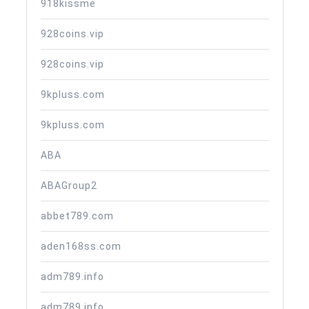
918kissme
928coins.vip
928coins.vip
9kpluss.com
9kpluss.com
ABA
ABAGroup2
abbet789.com
aden168ss.com
adm789.info
adm789.info