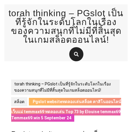
Skip
torah thinking – PGslot เป็น
to
content
ที่รู้จักในระดับโลกในเรื่อง
ของความสนุกที่ไม่มีที่สิ้นสุด
ในเกมสล็อตออนไลน์!
torah thinking – PGslot เป็นที่รู้จักในระดับโลกในเรื่อง
ของความสนุกที่ไม่มีที่สิ้นสุดในเกมสล็อตออนไลน์!
สล็อต
Pgslot websiteทดลองเล่นสล็อต คาสิโนออนไลน์
เว็บแม่ temmax69 ทดลองเล่น Top 73 by Elouise temmax69
Temmax69.win 5 September 24