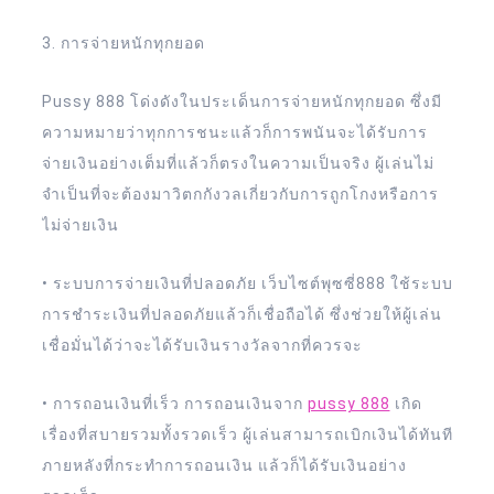
3. การจ่ายหนักทุกยอด
Pussy 888 โด่งดังในประเด็นการจ่ายหนักทุกยอด ซึ่งมี
ความหมายว่าทุกการชนะแล้วก็การพนันจะได้รับการ
จ่ายเงินอย่างเต็มที่แล้วก็ตรงในความเป็นจริง ผู้เล่นไม่
จำเป็นที่จะต้องมาวิตกกังวลเกี่ยวกับการถูกโกงหรือการ
ไม่จ่ายเงิน
• ระบบการจ่ายเงินที่ปลอดภัย เว็บไซต์พุซซี่888 ใช้ระบบ
การชำระเงินที่ปลอดภัยแล้วก็เชื่อถือได้ ซึ่งช่วยให้ผู้เล่น
เชื่อมั่นได้ว่าจะได้รับเงินรางวัลจากที่ควรจะ
• การถอนเงินที่เร็ว การถอนเงินจาก
pussy 888
เกิด
เรื่องที่สบายรวมทั้งรวดเร็ว ผู้เล่นสามารถเบิกเงินได้ทันที
ภายหลังที่กระทำการถอนเงิน แล้วก็ได้รับเงินอย่าง