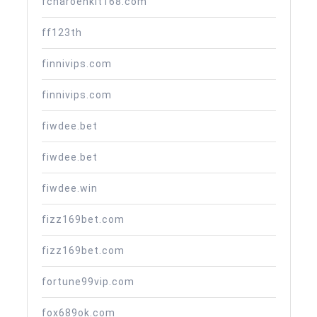
fcharoenkit168.com
ff123th
finnivips.com
finnivips.com
fiwdee.bet
fiwdee.bet
fiwdee.win
fizz169bet.com
fizz169bet.com
fortune99vip.com
fox689ok.com