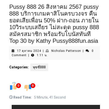
Pussy 888 26 สิงหาคม 2567 pussy
888 บริการเกมคาสิโนครบวงจร คืน
ยอดเสียเพื่อน 50% ฝาก-ถอน ภายใน
10วิระบบเสถียร ไม่สะดุด pussy 888
สมัครสมาชิก พร้อมรับโบนัสทันที
Top 30 by Kathy Pussy888fun.asia
17
Nicholas
17 ตุลาคม 2024
|
Nicholas Patterson
|
0
ตุลาคม
Patterson
Comment
|
1:11 น.
2024
Categories:
พุซซี่888
0
0
Read Time:
5 Minute, 41 Second