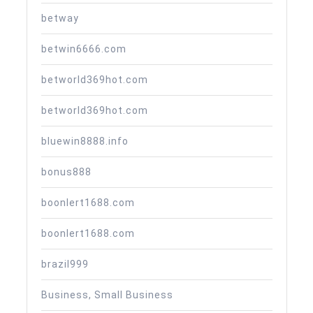
betway
betwin6666.com
betworld369hot.com
betworld369hot.com
bluewin8888.info
bonus888
boonlert1688.com
boonlert1688.com
brazil999
Business, Small Business