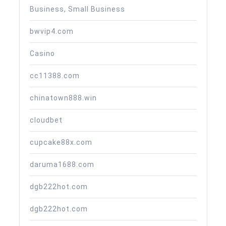
Business, Small Business
bwvip4.com
Casino
cc11388.com
chinatown888.win
cloudbet
cupcake88x.com
daruma1688.com
dgb222hot.com
dgb222hot.com