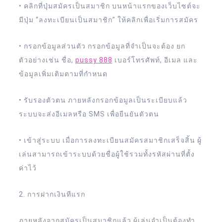
• คลิกที่ปุ่มสมัครเป็นสมาชิก บนหน้าแรกของเว็บไซต์จะ
มีปุ่ม “ลงทะเบียนเป็นสมาชิก” ให้คลิกเพื่อเริ่มการสมัคร
• กรอกข้อมูลส่วนตัว กรอกข้อมูลที่จำเป็นจะต้อง ยก
ตัวอย่างเช่น ชื่อ,
pussy 888
เบอร์โทรศัพท์, อีเมล และ
ข้อมูลเพิ่มเติมตามที่กำหนด
• รับรองตัวตน ภายหลังกรอกข้อมูลเป็นระเบียบแล้ว
ระบบจะส่งอีเมลหรือ SMS เพื่อยืนยันตัวตน
• เข้าสู่ระบบ เมื่อการลงทะเบียนสมัครสมาชิกเสร็จสิ้น ผู้
เล่นสามารถเข้าระบบด้วยชื่อผู้ใช้รวมทั้งรหัสผ่านที่ตั้ง
ค่าไว้
2. การฝากเงินทีแรก
ภายหลังจากสมัครเป็นสมาชิกแล้ว ผู้เล่นจำเป็นต้องทำ