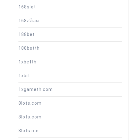
คา
168slot
ร่า
สล็อต
168สล็อต
เกม
188bet
คา
สิโน
188betth
ยิง
1xbetth
ปลา
pussy888
1xbit
โปร
1xgameth.com
ปัง
กำไร
8lots.com
งาม
8lots.com
Top
67
8lots.me