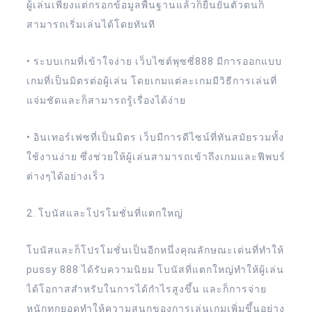
ผู้เล่นเพียงแต่กรอกข้อมูลพื้นฐานแล้วก็ยืนยันตัวตนก็
สามารถเริ่มเล่นได้โดยทันที
• ระบบเกมที่เข้าใจง่าย เว็บไซต์พุซซี่888 มีการออกแบบ
เกมที่เป็นมิตรต่อผู้เล่น โดยเกมแต่ละเกมมีวิธีการเล่นที่
แจ่มชัดและก็สามารถรู้เรื่องได้ง่าย
• อินเทอร์เฟซที่เป็นมิตร เว็บมีการดีไซน์ที่ทันสมัยรวมทั้ง
ใช้งานง่าย ซึ่งช่วยให้ผู้เล่นสามารถเข้าถึงเกมและฟีพบร์
ต่างๆได้อย่างเร็ว
2. โบนัสและโปรโมชั่นที่แตกใหญ่
โบนัสและก็โปรโมชั่นเป็นอีกหนึ่งคุณลักษณะเด่นที่ทำให้
pussy 888 ได้รับความนิยม โบนัสที่แตกใหญ่ทำให้ผู้เล่น
ได้โอกาสสำหรับในการได้กำไรสูงขึ้น และก็การจ่าย
หนักทุกยอดทำให้ความสนุกของการเล่นเกมเพิ่มขึ้นอย่าง