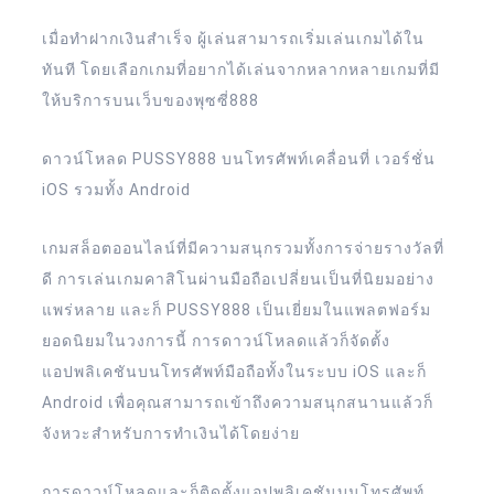
เมื่อทำฝากเงินสำเร็จ ผู้เล่นสามารถเริ่มเล่นเกมได้ใน
ทันที โดยเลือกเกมที่อยากได้เล่นจากหลากหลายเกมที่มี
ให้บริการบนเว็บของพุซซี่888
ดาวน์โหลด PUSSY888 บนโทรศัพท์เคลื่อนที่ เวอร์ชั่น
iOS รวมทั้ง Android
เกมสล็อตออนไลน์ที่มีความสนุกรวมทั้งการจ่ายรางวัลที่
ดี การเล่นเกมคาสิโนผ่านมือถือเปลี่ยนเป็นที่นิยมอย่าง
แพร่หลาย และก็ PUSSY888 เป็นเยี่ยมในแพลตฟอร์ม
ยอดนิยมในวงการนี้ การดาวน์โหลดแล้วก็จัดตั้ง
แอปพลิเคชันบนโทรศัพท์มือถือทั้งในระบบ iOS และก็
Android เพื่อคุณสามารถเข้าถึงความสนุกสนานแล้วก็
จังหวะสำหรับการทำเงินได้โดยง่าย
การดาวน์โหลดและก็ติดตั้งแอปพลิเคชันบนโทรศัพท์