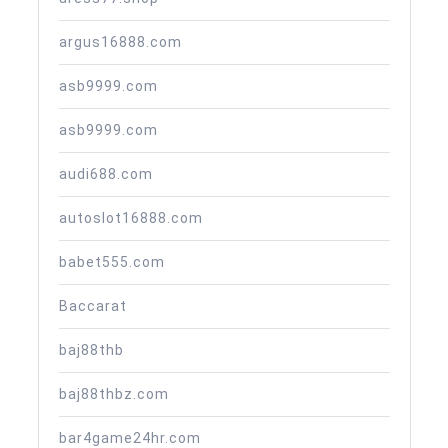
argus16888.com
asb9999.com
asb9999.com
audi688.com
autoslot16888.com
babet555.com
Baccarat
baj88thb
baj88thbz.com
bar4game24hr.com