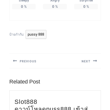
Sleepy
Angry
Surprise
0
%
0
%
0
%
pussy 888
ป้ายกำกับ:
แนะแนว
เรื่อง
PREVIOUS
NEXT
Previous
Next
post:
post:
Related Post
Slot888
ดาวน์โหลดpuss888 เข้าสู่