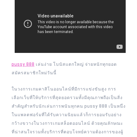
pussy 888
เล่นง่าย โบนัสแตกใหญ่ จ่ายหนักทุกยอด
สมัครสมาชิกใหม่วันนี้
ในวงการเกมคาสิโนออนไลน์ที่มีการแข่งขันสูง การ
เลือกเว็บที่ให้บริการที่สุดยอดรวมทั้งมีคุณภาพถือเป็นสิ่ง
สำคัญสำหรับนักเล่นการพนันทุกคน pussy 888 เป็นหนึ่ง
ในแพลตฟอร์มที่ได้รับความนิยมแล้วก็การยอมรับอย่าง
กว้างขวางในวงการเกมสล็อตออนไลน์ ด้วยคุณลักษณะ
ที่น่าสนใจรวมทั้งบริการที่ตอบโจทย์ความต้องการของผู้