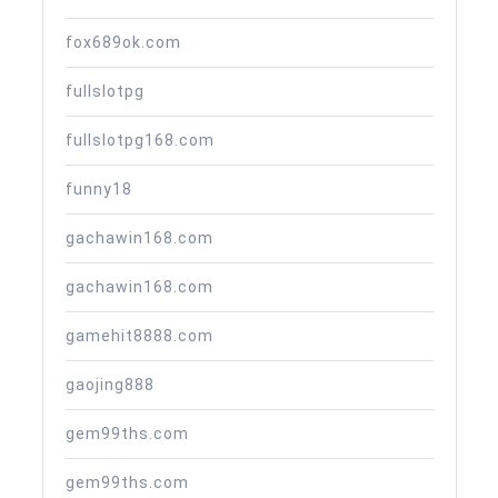
fox689ok.com
fullslotpg
fullslotpg168.com
funny18
gachawin168.com
gachawin168.com
gamehit8888.com
gaojing888
gem99ths.com
gem99ths.com