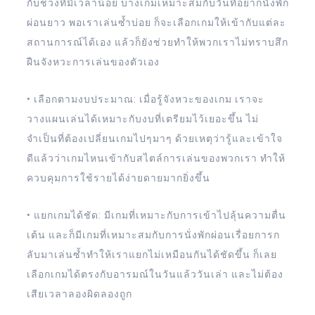
กับช่วงที่มีเวลาน้อย บางเกมเหมาะสมกับวันที่อยากนั่งพัก
ผ่อนยาว พอเราเล่นซ้ำบ่อย ก็จะเลือกเกมให้เข้ากับแต่ละ
สถานการณ์ได้เอง แล้วก็ยังช่วยทำให้พวกเราไม่ทราบสึก
ฝืนจังหวะการเล่นของตัวเอง
• เลือกตามงบประมาณ: เมื่อรู้จังหวะของเกม เราจะ
วางแผนเล่นได้เหมาะกับงบที่เตรียมไว้เยอะขึ้น ไม่
จำเป็นที่ต้องเปลี่ยนเกมไปๆมาๆ ด้วยเหตุว่ารู้และเข้าใจ
ดีแล้วว่าเกมไหนเข้ากับสไตล์การเล่นของพวกเรา ทำให้
ควบคุมการใช้รายได้ง่ายดายมากยิ่งขึ้น
• แยกเกมได้ชัด: มีเกมที่เหมาะกับการเข้าไปลุ้นความตื่น
เต้น และก็มีเกมที่เหมาะสมกับการนั่งพักผ่อนเรื่อยการก
ลับมาเล่นซ้ำทำให้เราแยกไม่เหมือนกันได้ชัดขึ้น ก็เลย
เลือกเกมได้ตรงกับอารมณ์ในวันแล้ววันเล่า และไม่ต้อง
เสียเวลาลองผิดลองถูก