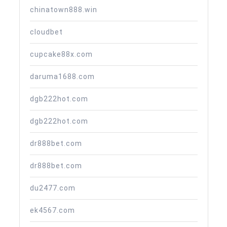
chinatown888.win
cloudbet
cupcake88x.com
daruma1688.com
dgb222hot.com
dgb222hot.com
dr888bet.com
dr888bet.com
du2477.com
ek4567.com