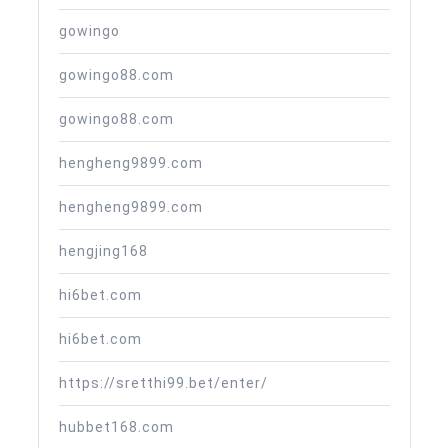
gowingo
gowingo88.com
gowingo88.com
hengheng9899.com
hengheng9899.com
hengjing168
hi6bet.com
hi6bet.com
https://sretthi99.bet/enter/
hubbet168.com