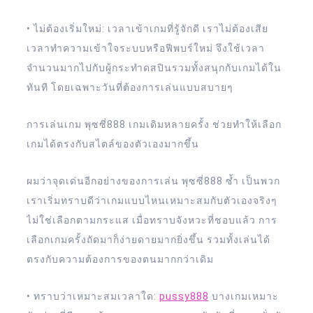
• ไม่ต้องเริ่มใหม่: เวลาเข้าเกมที่รู้จักดี เราไม่ต้องเสีย
เวลาทำความเข้าใจระบบหรือฟีพบร์ใหม่ จึงใช้เวลา
จำนวนมากไปกับผู้กระทำดสปินรวมทั้งสนุกกับเกมได้ใน
ทันที โดยเฉพาะวันที่ต้องการเล่นแบบสบายๆ
การเล่นเกม พุซซี่888 เกมเดิมหลายครั้ง ช่วยทำให้เลือก
เกมได้ตรงกับสไตล์ของตัวเองมากขึ้น
ผมว่าจุดเด่นอีกอย่างของการเล่น พุซซี่888 ซ้ำ เป็นพวก
เราเริ่มทราบดีว่าเกมแบบไหนเหมาะสมกับตัวเองจริงๆ
ไม่ใช่เลือกตามกระแส เมื่อทราบจังหวะที่ชอบแล้ว การ
เลือกเกมครั้งถัดมาก็ง่ายดายมากยิ่งขึ้น รวมทั้งเล่นได้
ตรงกับความต้องการของตนมากกว่าเดิม
• ทราบว่าเหมาะสมเวลาใด:
pussy888
บางเกมเหมาะ