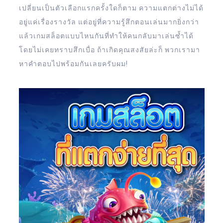
เปลี่ยนเป็นตัวเลือกแรกครั้งใดก็ตาม ความแตกต่างไม่ได้
อยู่แค่เรื่องรางวัล แต่อยู่ที่ความรู้สึกตอนเล่นมากยิ่งกว่า
แล้วเกมสล็อตแบบไหนกันที่ทำให้คนกลับมาเล่นซ้ำได้
โดยไม่เคยทราบสึกเบื่อ ถ้าเกิดคุณสงสัยล่ะก็ พวกเรามา
หาคำตอบไปพร้อมกันเลยครับผม!