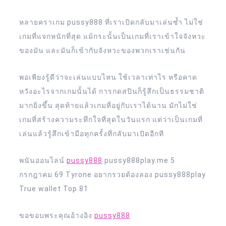
หลายคราเกม pussy888 ที่เราเปิดกลับมาเล่นซ้ำ ไม่ใช่
เกมที่แจกหนักที่สุด แม้กระนั้นเป็นเกมที่เราเข้าใจจังหวะ
ของมัน และมันก็เข้ากับจังหวะของพวกเราเช่นกัน
พอเพียงรู้ดีว่าจะเล่นแบบไหน ใช้เวลาเท่าไร หรือคาด
หวังอะไรจากเกมนั้นได้ การกดสปินก็รู้สึกเป็นธรรมชาติ
มากยิ่งขึ้น สุดท้ายแล้วเกมที่อยู่กับเราได้นาน มักไม่ใช่
เกมที่สร้างความระทึกใจที่สุดในวันแรก แต่ว่าเป็นเกมที่
เล่นแล้วรู้สึกเข้ามือทุกครั้งที่กลับมาเปิดอีกที
พนันออนไลน์
pussy888
pussy888play.me 5
กรกฎาคม 69 Tyrone อยากรวยต้องลอง pussy888play
True wallet Top 81
ขอขอบพระคุณอ้างอิง
pussy888