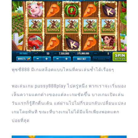
พุซซี่888 มีเกมสล็อตแบบไหนที่คนเล่นซ้ำได้เรื่อยๆ
พอเล่นเกม pussy888play ไปครู่หนึ่ง พวกเราจะเริ่มมอง
เห็นความแตกต่างของแต่ละเกมชัดขึ้น บางเกมเปิดเล่น
วันแรกก็รู้สึกตื่นเต้น แต่ผ่านไปไม่กี่รอบกลับเปลี่ยนแปลง
เกมโดยทันที ขณะที่บางเกมไม่ได้มีแจ็กเพียงพอตแตก
บ่อยที่สุด