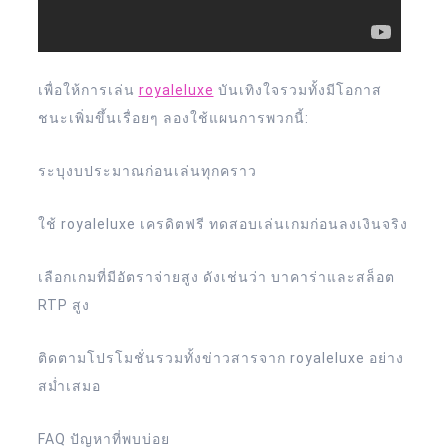
เพื่อให้การเล่น
royaleluxe
บันเทิงใจรวมทั้งมีโอกาส
ชนะเพิ่มขึ้นเรื่อยๆ ลองใช้แผนการพวกนี้:
ระบุงบประมาณก่อนเล่นทุกคราว
ใช้ royaleluxe เครดิตฟรี ทดสอบเล่นเกมก่อนลงเงินจริง
เลือกเกมที่มีอัตราจ่ายสูง ดังเช่นว่า บาคาร่าและสล็อต
RTP สูง
ติดตามโปรโมชั่นรวมทั้งข่าวสารจาก royaleluxe อย่าง
สม่ำเสมอ
FAQ ปัญหาที่พบบ่อย