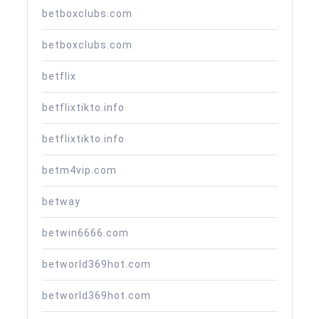
betboxclubs.com
betboxclubs.com
betflix
betflixtikto.info
betflixtikto.info
betm4vip.com
betway
betwin6666.com
betworld369hot.com
betworld369hot.com