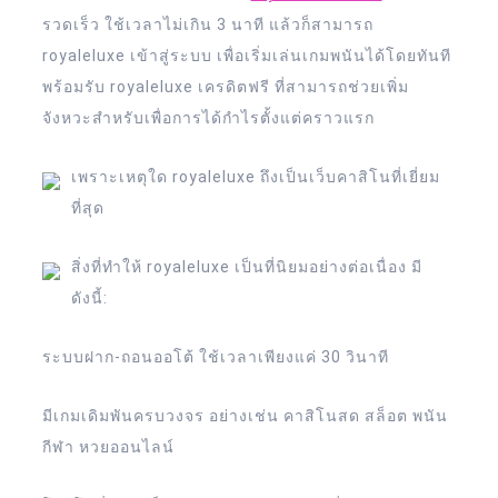
รวดเร็ว ใช้เวลาไม่เกิน 3 นาที แล้วก็สามารถ
royaleluxe เข้าสู่ระบบ เพื่อเริ่มเล่นเกมพนันได้โดยทันที
พร้อมรับ royaleluxe เครดิตฟรี ที่สามารถช่วยเพิ่ม
จังหวะสำหรับเพื่อการได้กำไรตั้งแต่คราวแรก
เพราะเหตุใด royaleluxe ถึงเป็นเว็บคาสิโนที่เยี่ยม
ที่สุด
สิ่งที่ทำให้ royaleluxe เป็นที่นิยมอย่างต่อเนื่อง มี
ดังนี้:
ระบบฝาก-ถอนออโต้ ใช้เวลาเพียงแค่ 30 วินาที
มีเกมเดิมพันครบวงจร อย่างเช่น คาสิโนสด สล็อต พนัน
กีฬา หวยออนไลน์