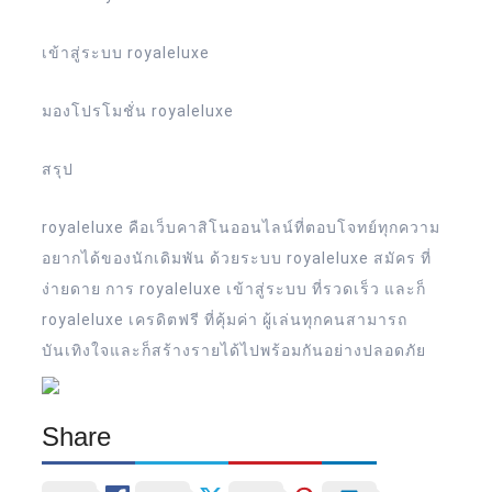
เข้าสู่ระบบ royaleluxe
มองโปรโมชั่น royaleluxe
สรุป
royaleluxe คือเว็บคาสิโนออนไลน์ที่ตอบโจทย์ทุกความ
อยากได้ของนักเดิมพัน ด้วยระบบ royaleluxe สมัคร ที่
ง่ายดาย การ royaleluxe เข้าสู่ระบบ ที่รวดเร็ว และก็
royaleluxe เครดิตฟรี ที่คุ้มค่า ผู้เล่นทุกคนสามารถ
บันเทิงใจและก็สร้างรายได้ไปพร้อมกันอย่างปลอดภัย
Share