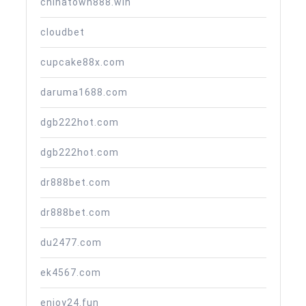
chinatown888.win
cloudbet
cupcake88x.com
daruma1688.com
dgb222hot.com
dgb222hot.com
dr888bet.com
dr888bet.com
du2477.com
ek4567.com
enjoy24.fun