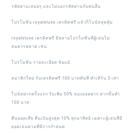
รหัสผ่านเสมอๆ และไม่บอกรหัสผ่านกับคนอื่น
โปรโมชั่น royaleluxe เครดิตฟรี แล้วก็โบนัสสุดคุ้ม
royaleluxe เครดิตฟรี มีหลายโปรโมชั่นที่ผู้เล่นไม่
สมควรพลาด เช่น:
โปรโมชั่น รายละเอียด ข้อแม้
สมาชิกใหม่ รับเครดิตฟรี 100 บาททันที ทำเทิร์น 3 เท่า
โบนัสฝากครั้งแรก รับเพิ่ม 50% ของยอดฝาก ฝากขั้นต่ำ
100 บาท
คืนยอดเสีย คืนเงินสูงสุด 10% ทุกอาทิตย์ เฉพาะผู้เล่นที่มี
ยอดเล่นตามที่มีการกำหนด