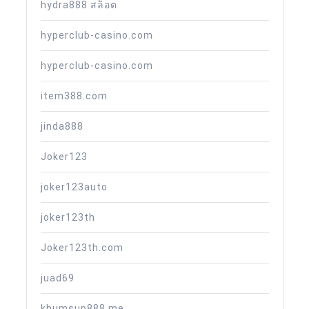
hydra888 สล็อต
hyperclub-casino.com
hyperclub-casino.com
item388.com
jinda888
Joker123
joker123auto
joker123th
Joker123th.com
juad69
khumsup888.me