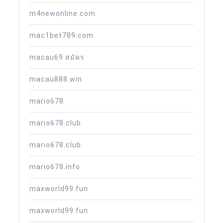
m4newonline.com
mac1bet789.com
macau69 สมัคร
macau888.win
mario678
mario678.club
mario678.club
mario678.info
maxworld99.fun
maxworld99.fun