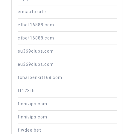
erisauto.site
etbet16888.com
etbet16888.com
eu369clubs.com
eu369clubs.com
fcharoenkit168.com
ff123th
finnivips.com
finnivips.com
fiwdee.bet