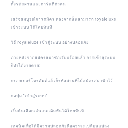
ตั้งรหัสผ่านและการันตีตัวตน
เสร็จสมบูรณ์การสมัคร หลังจากนั้นสามารถ royaleluxe
เข้าระบบ ได้โดยทันที
วิธี royaleluxe เข้าสู่ระบบ อย่างปลอดภัย
ภายหลังจากสมัครสมาชิกเรียบร้อยแล้ว การเข้าสู่ระบบ
ก็ทำได้ง่ายดาย:
กรอกเบอร์โทรศัพท์แล้วก็รหัสผ่านที่ได้สมัครสมาชิกไว้
กดปุ่ม “เข้าสู่ระบบ”
เริ่มต้นเลือกเล่นเกมเดิมพันได้โดยทันที
เทคนิคเพื่อให้มีความปลอดภัยคือควรจะเปลี่ยนแปลง