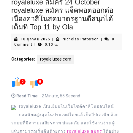
royaleluxe สมัคร 24 October
royaleluxe สมัคร แจ็คพอตออกต่อ
เนื่องคาสิโนสดมาตรฐานดีสนุกได้
เต็มที่ Top 11 by Ola
10
Nicholas
10 ตุลาคม 2025
|
Nicholas Patterson
|
0
ตุลาคม
Patterson
Comment
|
0:10 น.
2025
Categories:
royaleluxee.com
0
0
Read Time:
2 Minute, 55 Second
royaleluxe เป็นเยี่ยมในเว็บไซต์คาสิโนออนไลน์
ยอดนิยมสูงสุดในประเทศไทยแล้วก็ทวีปเอเชีย ด้วย
ระบบที่มีความเสถียรภาพ ปลอดภัย และใช้งานง่าย ผู้
เล่นสามารถเริ่มต้นด้วยการ
royaleluxe สมัคร
ได้อย่าง