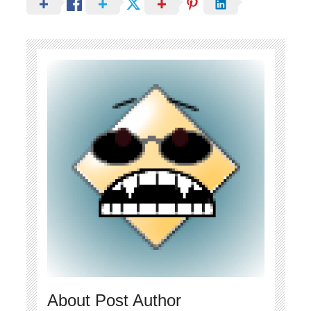
About Post Author