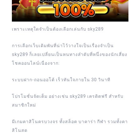
เพราะเหตุใดจำเป็นต้องเลือกเล่นกับ sky289
การเลือกเว็บเดิมพันที่น่าไว้วางใจเป็นเรื่องจำเป็น
sky289 ก็เลยเปลี่ยนเป็นหนทางลำดับที่หนึ่งของนักเสี่ยง
โชคออนไลน์เนื่องจาก:
ระบบฝาก-ถอนออโต้ เร็วทันใจภายใน 30 วินาที
โปรโมชั่นจัดเต็ม อย่างเช่น sky289 เครดิตฟรี สำหรับ
สมาชิกใหม่
มีเกมคาสิโนครบวงจร ทั้งสล็อต บาคาร่า กีฬา รวมทั้งคา
สิโนสด