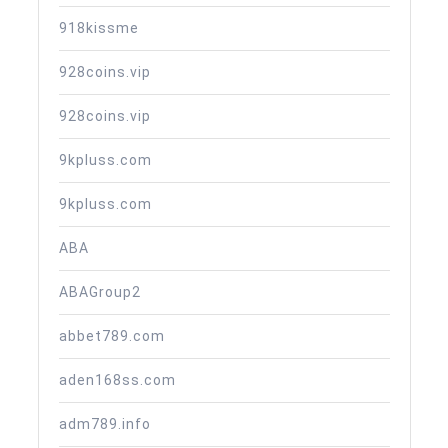
918kissme
928coins.vip
928coins.vip
9kpluss.com
9kpluss.com
ABA
ABAGroup2
abbet789.com
aden168ss.com
adm789.info