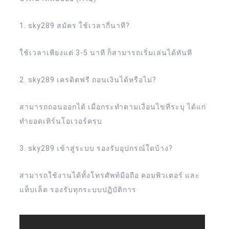
1. sky289 สมัคร ใช้เวลากี่นาที?
ใช้เวลาเพียงแต่ 3-5 นาที ก็สามารถเริ่มเล่นได้ทันที
2. sky289 เครดิตฟรี ถอนเงินได้หรือไม่?
สามารถถอนออกได้ เมื่อกระทำตามเงื่อนไขที่ระบุ ได้แก่
ทำยอดเทิร์นโอเวอร์ครบ
3. sky289 เข้าสู่ระบบ รองรับอุปกรณ์ใดบ้าง?
สามารถใช้งานได้ทั้งโทรศัพท์มือถือ คอมพิวเตอร์ และ
แท็บเล็ต รองรับทุกระบบปฏิบัติการ