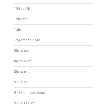
188betth
1xbetth
1xbit
1xgameth.com
8lots.com
8lots.com
8lots.me
918Kiss
918kiss download
918kissauto