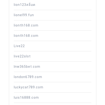
lion123สล็อต
lionel99.fun
lionth168.com
lionth168.com
Live22
live22slot
lnw365bet.com
london6789.com
luckycat789.com
luis16888.com