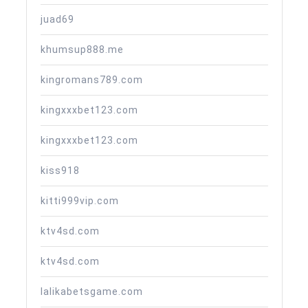
juad69
khumsup888.me
kingromans789.com
kingxxxbet123.com
kingxxxbet123.com
kiss918
kitti999vip.com
ktv4sd.com
ktv4sd.com
lalikabetsgame.com