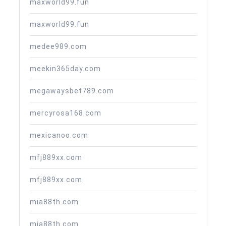
maxworld99.fun
maxworld99.fun
medee989.com
meekin365day.com
megawaysbet789.com
mercyrosa168.com
mexicanoo.com
mfj889xx.com
mfj889xx.com
mia88th.com
mia88th.com