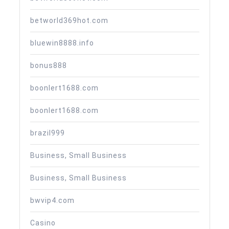
betworld369hot.com
bluewin8888.info
bonus888
boonlert1688.com
boonlert1688.com
brazil999
Business, Small Business
Business, Small Business
bwvip4.com
Casino