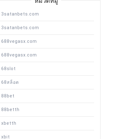
หมวดหมู่
13satanbets.com
13satanbets.com
1688vegasx.com
1688vegasx.com
168slot
168สล็อต
188bet
188betth
1xbetth
1xbit