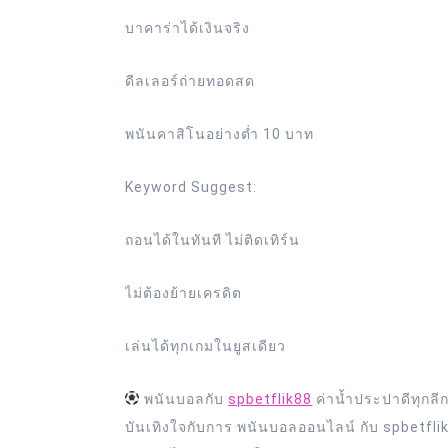
บาคาร่าได้เงินจริง
ดีลเลอร์ถ่ายทอดสด
พนันคาสิโนอย่างต่ำ 10 บาท
Keyword Suggest:
ถอนได้ในทันที ไม่ติดเทิร์น
ไม่ต้องย้ายเครดิต
เล่นได้ทุกเกมในยูสเดียว
พนันบอลกับ
spbetflik88
ค่าน้ำประปาดีทุกลี
บันเทิงใจกับการ พนันบอลออนไลน์ กับ spbetflik88 