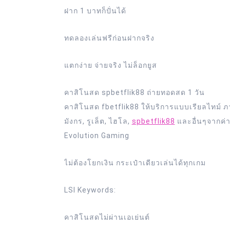
ฝาก 1 บาทก็ปั่นได้
ทดลองเล่นฟรีก่อนฝากจริง
แตกง่าย จ่ายจริง ไม่ล็อกยูส
คาสิโนสด spbetflik88 ถ่ายทอดสด 1 วัน
คาสิโนสด fbetflik88 ให้บริการแบบเรียลไทม์ ภา
มังกร, รูเล็ต, ไฮโล,
spbetflik88
และอื่นๆจากค่า
Evolution Gaming
ไม่ต้องโยกเงิน กระเป๋าเดียวเล่นได้ทุกเกม
LSI Keywords:
คาสิโนสดไม่ผ่านเอเย่นต์