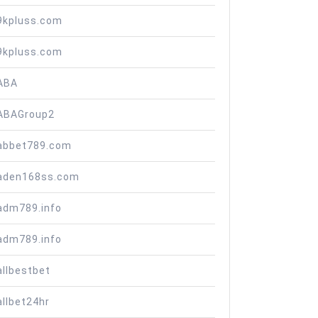
9kpluss.com
9kpluss.com
ABA
ABAGroup2
abbet789.com
aden168ss.com
adm789.info
adm789.info
allbestbet
allbet24hr