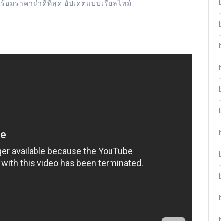
้อมราคาน้ำดีที่สุด อัปเดตแบบเรียลไทม์