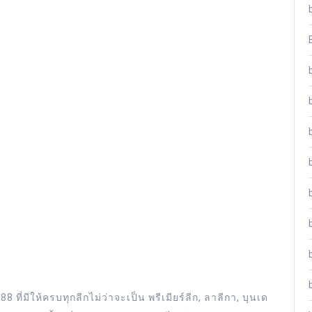
ก
ที่มีให้ครบทุกลีกไม่ว่าจะเป็น พรีเมียร์ลีก, ลาลีกา, บุนเด