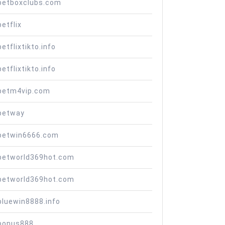
betboxclubs.com
betflix
betflixtikto.info
betflixtikto.info
betm4vip.com
betway
betwin6666.com
betworld369hot.com
betworld369hot.com
bluewin8888.info
bonus888