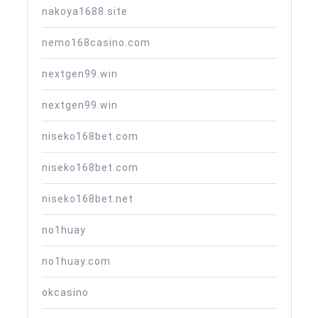
nakoya1688.site
nemo168casino.com
nextgen99.win
nextgen99.win
niseko168bet.com
niseko168bet.com
niseko168bet.net
no1huay
no1huay.com
okcasino