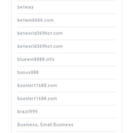
betway
betwin6666.com
betworld369hot.com
betworld369hot.com
bluewin8888.info
bonus888
boonlert1688.com
boonlert1688.com
brazil999
Business, Small Business