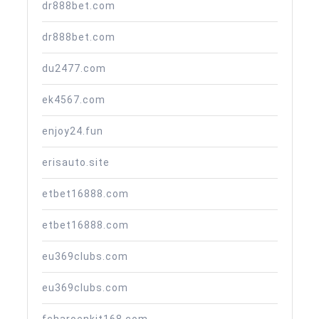
dr888bet.com
dr888bet.com
du2477.com
ek4567.com
enjoy24.fun
erisauto.site
etbet16888.com
etbet16888.com
eu369clubs.com
eu369clubs.com