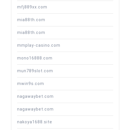
mfj889xx.com
mia88th.com
mia88th.com
mmplay-casino.com
mono16888.com
mun789slot.com
mwin9s.com
nagawaybet.com
nagawaybet.com
nakoya1688.site