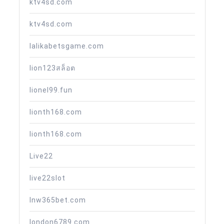
ktv4sd.com
ktv4sd.com
lalikabetsgame.com
lion123สล็อต
lionel99.fun
lionth168.com
lionth168.com
Live22
live22slot
lnw365bet.com
london6789.com