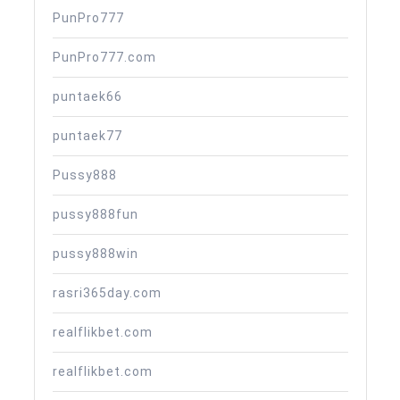
PunPro777
PunPro777.com
puntaek66
puntaek77
Pussy888
pussy888fun
pussy888win
rasri365day.com
realflikbet.com
realflikbet.com