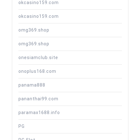
okcasino159.com
okcasino159.com
omg369.shop
omg369.shop
onesiamclub.site
onoplus168.com
panama888
pananthai99.com
paramax1688.info
PG