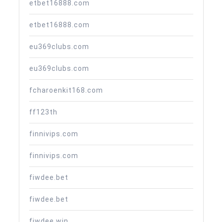
etbet16888.com
etbet16888.com
eu369clubs.com
eu369clubs.com
fcharoenkit168.com
ff123th
finnivips.com
finnivips.com
fiwdee.bet
fiwdee.bet
fiwdee.win