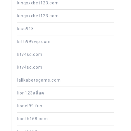
kingxxxbet123.com
kingxxxbet123.com
kiss918
kitti999vip.com
ktv4sd.com
ktv4sd.com
lalikabetsgame.com
lion123สล็อต
lionel99.fun
lionth168.com