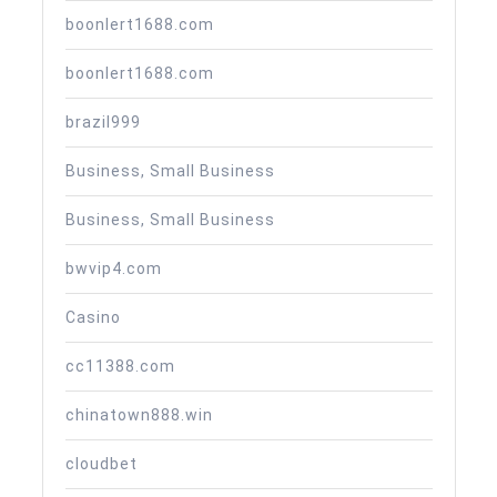
boonlert1688.com
boonlert1688.com
brazil999
Business, Small Business
Business, Small Business
bwvip4.com
Casino
cc11388.com
chinatown888.win
cloudbet