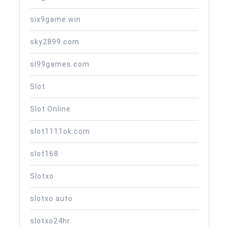
six9game.win
sky2899.com
sl99games.com
Slot
Slot Online
slot1111ok.com
slot168
Slotxo
slotxo auto
slotxo24hr