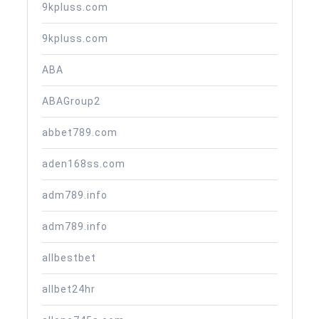
9kpluss.com
9kpluss.com
ABA
ABAGroup2
abbet789.com
aden168ss.com
adm789.info
adm789.info
allbestbet
allbet24hr