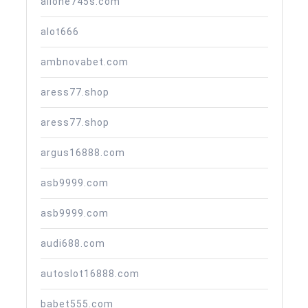
allone745s.com
alot666
ambnovabet.com
aress77.shop
aress77.shop
argus16888.com
asb9999.com
asb9999.com
audi688.com
autoslot16888.com
babet555.com