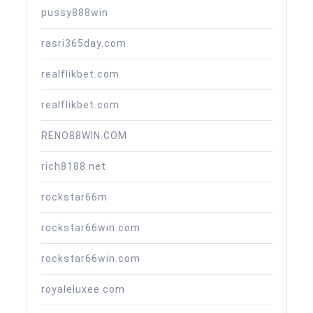
pussy888win
rasri365day.com
realflikbet.com
realflikbet.com
RENO88WIN.COM
rich8188.net
rockstar66m
rockstar66win.com
rockstar66win.com
royaleluxee.com