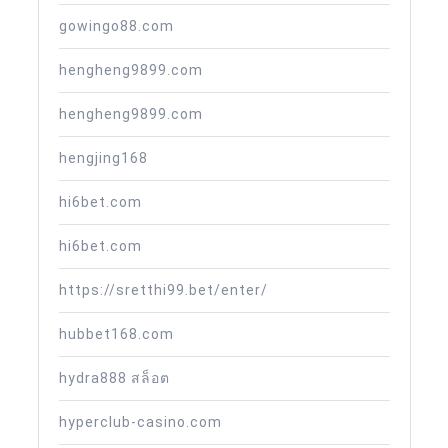
gowingo88.com
hengheng9899.com
hengheng9899.com
hengjing168
hi6bet.com
hi6bet.com
https://sretthi99.bet/enter/
hubbet168.com
hydra888 สล็อต
hyperclub-casino.com