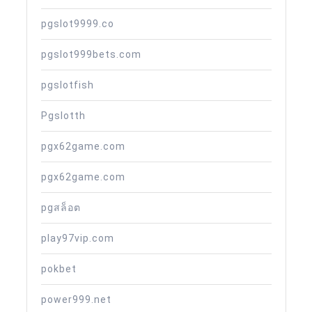
pgslot9999.co
pgslot999bets.com
pgslotfish
Pgslotth
pgx62game.com
pgx62game.com
pgสล็อต
play97vip.com
pokbet
power999.net