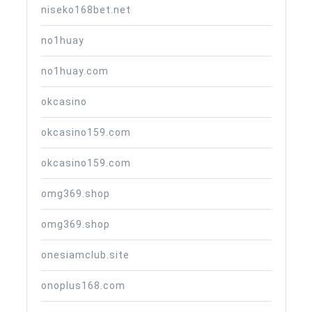
niseko168bet.net
no1huay
no1huay.com
okcasino
okcasino159.com
okcasino159.com
omg369.shop
omg369.shop
onesiamclub.site
onoplus168.com