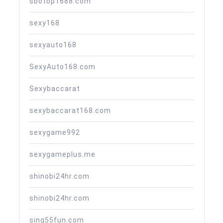
sbotop1688.com
sexy168
sexyauto168
SexyAuto168.com
Sexybaccarat
sexybaccarat168.com
sexygame992
sexygameplus.me
shinobi24hr.com
shinobi24hr.com
sing55fun.com