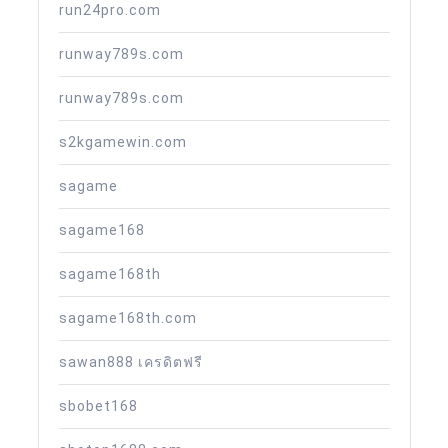
run24pro.com
runway789s.com
runway789s.com
s2kgamewin.com
sagame
sagame168
sagame168th
sagame168th.com
sawan888 เครดิตฟรี
sbobet168