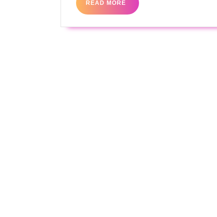
READ
READ MORE
MORE