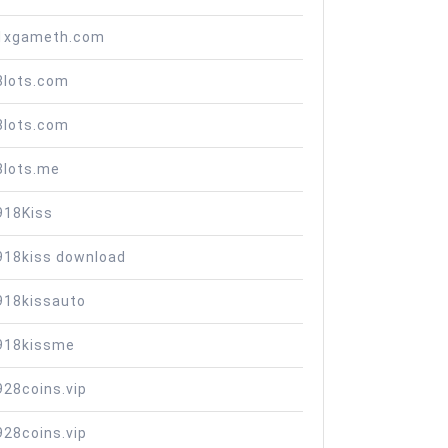
1xgameth.com
8lots.com
8lots.com
8lots.me
918Kiss
918kiss download
918kissauto
918kissme
928coins.vip
928coins.vip