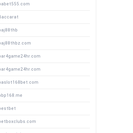
babet555.com
Baccarat
baj88thb
baj88thbz.com
bar4game24hr.com
bar4game24hr.com
baslot168bet.com
bbp168.me
bestbet
betboxclubs.com