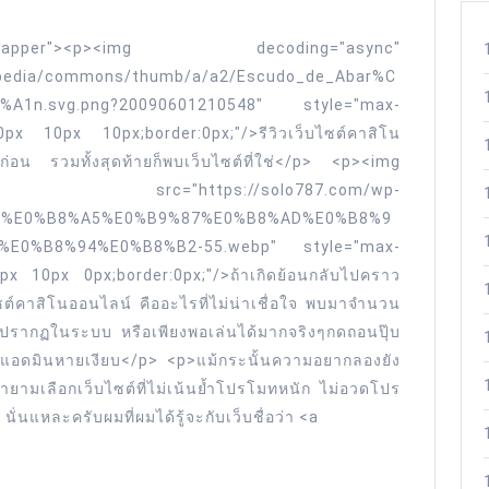
ไซต์
ใหญ่
apper"><p><img decoding="async"
เว็บ
ikipedia/commons/thumb/a/a2/Escudo_de_Abar%C
เดียว
3%A1n.svg.png?20090601210548" style="max-
ครบ
0px 10px 10px;border:0px;"/>รีวิวเว็บไซต์คาสิโน
ทุก
ก่อน รวมทั้งสุดท้ายก็พบเว็บไซต์ที่ใช่</p> <p><img
c="https://solo787.com/wp-
ค่าย
%AA%E0%B8%A5%E0%B9%87%E0%B8%AD%E0%B8%9
สล็อต
E0%B8%94%E0%B8%B2-55.webp" style="max-
คา
0px 10px 0px;border:0px;"/>ถ้าเกิดย้อนกลับไปคราว
สิ
ไซต์คาสิโนออนไลน์ คืออะไรที่ไม่น่าเชื่อใจ พบมาจำนวน
โน
ม่ปรากฏในระบบ หรือเพียงพอเล่นได้มากจริงๆกดถอนปุ๊บ
จัด
าดแอดมินหายเงียบ</p> <p>แม้กระนั้นความอยากลองยัง
เต็ม
ามเลือกเว็บไซต์ที่ไม่เน้นย้ำโปรโมทหนัก ไม่อวดโปร
ั่นแหละครับผมที่ผมได้รู้จะกับเว็บชื่อว่า <a
คา
สิ