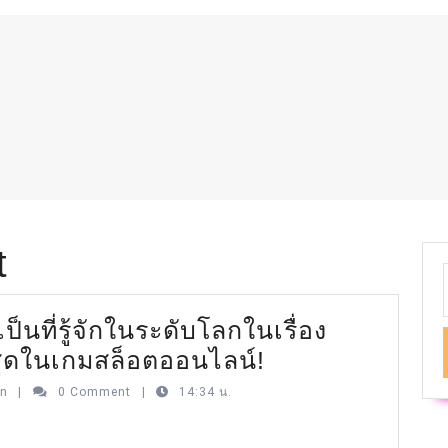
t
f
ป็นที่รู้จักในระดับโลกในเรื่อง
torah
้นสุดในเกมสล็อตออนไลน์!
thinking
Nicholas
on
|
0 Comment
|
14:34 น.
Patterson
–