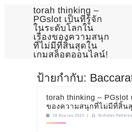
Skip
torah thinking –
to
PGslot เป็นที่รู้จัก
content
ในระดับโลกใน
เรื่องของความสนุก
ที่ไม่มีที่สิ้นสุดใน
เกมสล็อตออนไลน์!
ป้ายกำกับ:
Baccara
torah thinking – PGslot เ
ของความสนุกที่ไม่มีที่สิ
28
28 มิถุนายน 2023
|
Nicholas Patters
มิถุนายน
2023