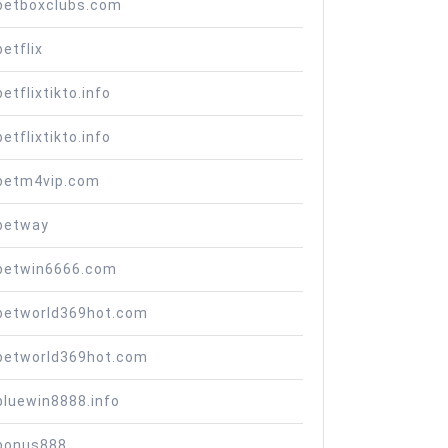
betboxclubs.com
betflix
betflixtikto.info
betflixtikto.info
betm4vip.com
betway
betwin6666.com
betworld369hot.com
betworld369hot.com
bluewin8888.info
bonus888