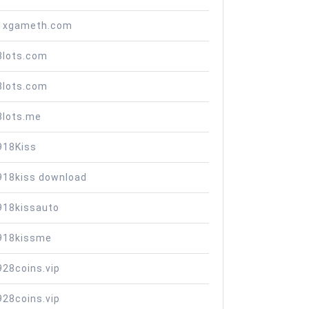
1xgameth.com
8lots.com
8lots.com
8lots.me
918Kiss
918kiss download
918kissauto
918kissme
928coins.vip
928coins.vip