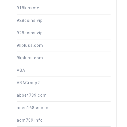
918kissme
928coins.vip
928coins.vip
9kpluss.com
9kpluss.com
ABA
ABAGroup2
abbet789.com
aden168ss.com
adm789.info