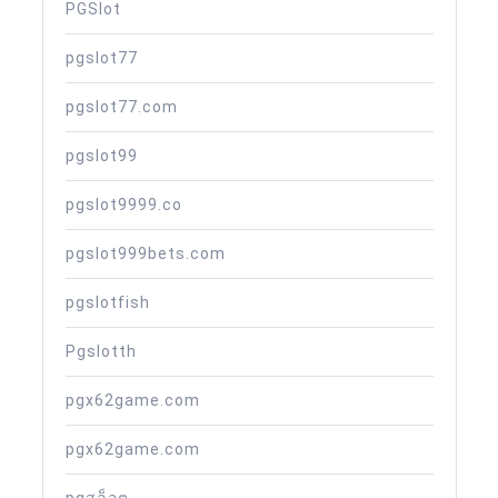
PGSlot
pgslot77
pgslot77.com
pgslot99
pgslot9999.co
pgslot999bets.com
pgslotfish
Pgslotth
pgx62game.com
pgx62game.com