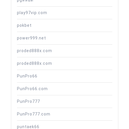
pgสล็อต
play97vip.com
pokbet
power999.net
proded888x.com
proded888x.com
PunPro66
PunPro66.com
PunPro777
PunPro777.com
puntaek66