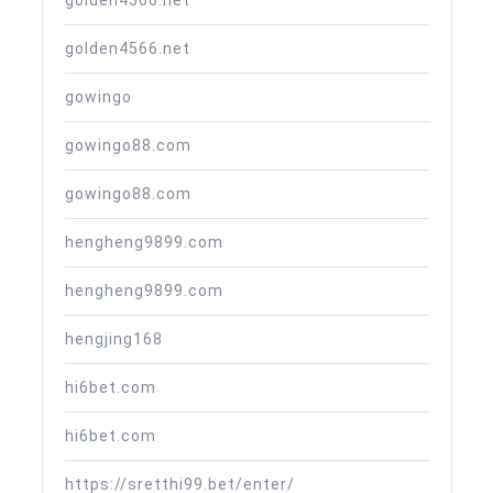
golden4566.net
golden4566.net
gowingo
gowingo88.com
gowingo88.com
hengheng9899.com
hengheng9899.com
hengjing168
hi6bet.com
hi6bet.com
https://sretthi99.bet/enter/