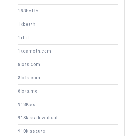
188betth
1xbetth
1xbit
1xgameth.com
8lots.com
8lots.com
8lots.me
918Kiss
918kiss download
918kissauto