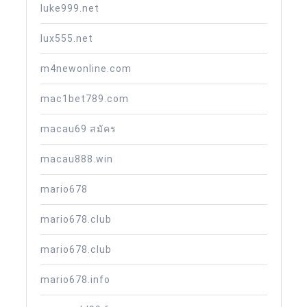
luke999.net
lux555.net
m4newonline.com
mac1bet789.com
macau69 สมัคร
macau888.win
mario678
mario678.club
mario678.club
mario678.info