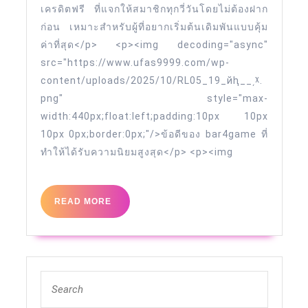
ทด้วย
เครดิตฟรี ที่แจกให้สมาชิกทุกวี่วันโดยไม่ต้องฝาก
ถอน
ก่อน เหมาะสำหรับผู้ที่อยากเริ่มต้นเดิมพันแบบคุ้ม
เงิน
ค่าที่สุด</p> <p><img decoding="async"
ไว
src="https://www.ufas9999.com/wp-
content/uploads/2025/10/RL05_19_йԧ__͵ᵡ.
ไม่
png" style="max-
รอ
width:440px;float:left;padding:10px 10px
Top
10px 0px;border:0px;"/>ข้อดีของ bar4game ที่
12
ทำให้ได้รับความนิยมสูงสุด</p> <p><img
by
Annabelle
READ
READ MORE
MORE
Search
for: