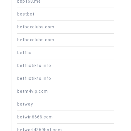
bbp168.me
bestbet
betboxclubs.com
betboxclubs.com
betflix
betflixtikto.info
betflixtikto.info
betm4vip.com
betway
betwin6666.com
betworld369hot.com