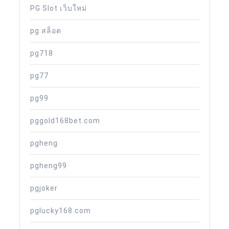
PG Slot เว็บใหม่
pg สล็อต
pg718
pg77
pg99
pggold168bet.com
pgheng
pgheng99
pgjoker
pglucky168.com