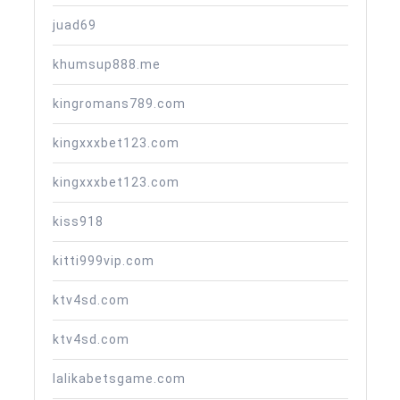
juad69
khumsup888.me
kingromans789.com
kingxxxbet123.com
kingxxxbet123.com
kiss918
kitti999vip.com
ktv4sd.com
ktv4sd.com
lalikabetsgame.com