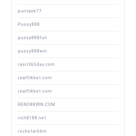
puntaek77
Pussy888
pussy888fun
pussy888win
rasri365day.com
realflikbet.com
realflikbet.com
RENO88WIN.COM
rich8188.net
rockstar66m