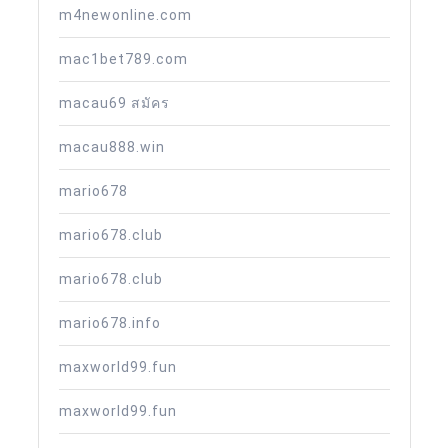
m4newonline.com
mac1bet789.com
macau69 สมัคร
macau888.win
mario678
mario678.club
mario678.club
mario678.info
maxworld99.fun
maxworld99.fun