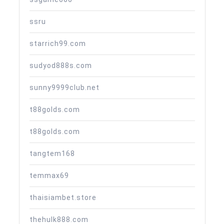
ssru
starrich99.com
sudyod888s.com
sunny9999club.net
t88golds.com
t88golds.com
tangtem168
temmax69
thaisiambet.store
thehulk888.com