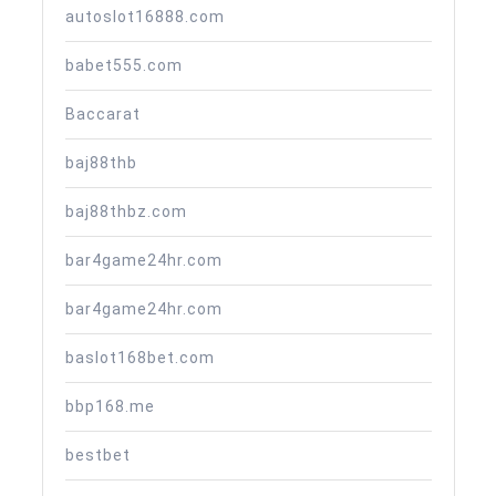
autoslot16888.com
babet555.com
Baccarat
baj88thb
baj88thbz.com
bar4game24hr.com
bar4game24hr.com
baslot168bet.com
bbp168.me
bestbet