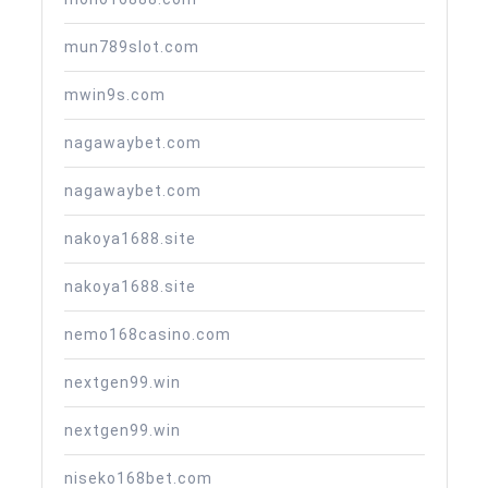
mun789slot.com
mwin9s.com
nagawaybet.com
nagawaybet.com
nakoya1688.site
nakoya1688.site
nemo168casino.com
nextgen99.win
nextgen99.win
niseko168bet.com