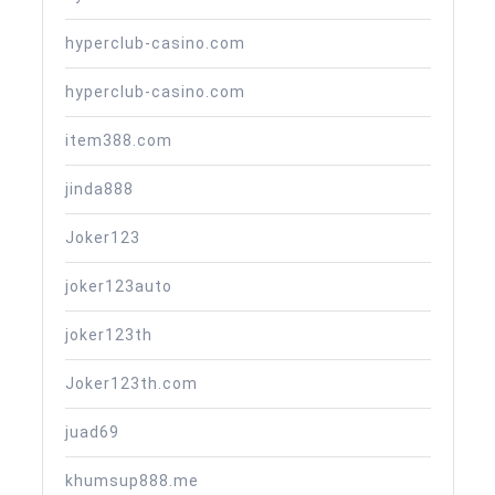
hyperclub-casino.com
hyperclub-casino.com
item388.com
jinda888
Joker123
joker123auto
joker123th
Joker123th.com
juad69
khumsup888.me