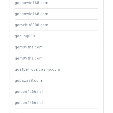
gachawin168.com
gachawin168.com
gamehit8888.com
gaojing888
gem99ths.com
gem99ths.com
goatbetroyalcasino.com
gobaza88.com
golden4566.net
golden4566.net