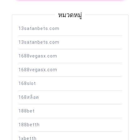
หมวดหมู่
13satanbets.com
13satanbets.com
1688vegasx.com
1688vegasx.com
168slot
168สล็อต
188bet
188betth
1xbetth