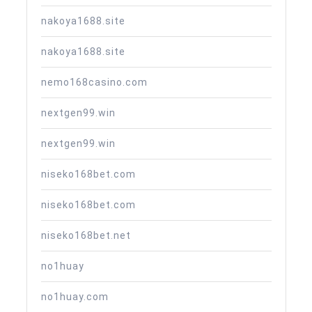
nakoya1688.site
nakoya1688.site
nemo168casino.com
nextgen99.win
nextgen99.win
niseko168bet.com
niseko168bet.com
niseko168bet.net
no1huay
no1huay.com