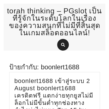
Skip
torah thinking – PGslot เป็น
to
content
ที่รู้จักในระดับโลกในเรื่อง
ของความสนุกที่ไม่มีที่สิ้นสุด
ในเกมสล็อตออนไลน์!
ป้ายกำกับ:
boonlert1688
boonlert1688 เข้าสู่ระบบ 2
August boonlert1688
เครดิตฟรี แตกง่ายทุกยูสไม่มี
ล็อกไม่มีขั้นต่ำทุกช่องทาง