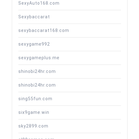
SexyAuto168.com
Sexybaccarat
sexybaccarat168.com
sexygame992
sexygameplus.me
shinobi24hr.com
shinobi24hr.com
sing55fun.com
six9game.win
sky2899.com