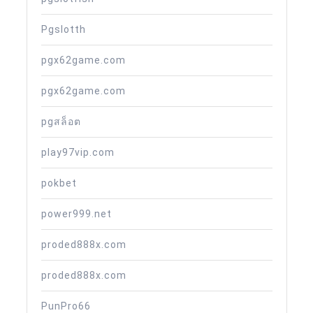
Pgslotth
pgx62game.com
pgx62game.com
pgสล็อต
play97vip.com
pokbet
power999.net
proded888x.com
proded888x.com
PunPro66