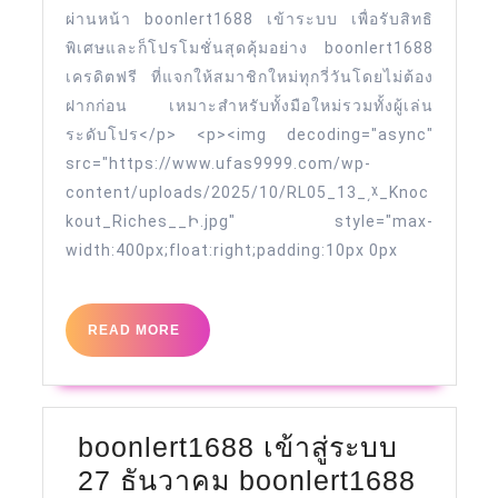
ไม่มี
ผ่านหน้า boonlert1688 เข้าระบบ เพื่อรับสิทธิ
ล็อก
พิเศษและก็โปรโมชั่นสุดคุ้มอย่าง boonlert1688
ไม่มี
เครดิตฟรี ที่แจกให้สมาชิกใหม่ทุกวี่วันโดยไม่ต้อง
ขั้น
ฝากก่อน เหมาะสำหรับทั้งมือใหม่รวมทั้งผู้เล่น
ต่ำ
ระดับโปร</p> <p><img decoding="async"
src="https://www.ufas9999.com/wp-
ทุก
content/uploads/2025/10/RL05_13_͵ᵡ_Knoc
ช่อง
kout_Riches__Ի.jpg" style="max-
ทาง
width:400px;float:right;padding:10px 0px
กำไร
พุ่ง
READ
READ MORE
ไม่
MORE
หยุด
Top
15
boonlert1688 เข้าสู่ระบบ
by
27 ธันวาคม boonlert1688