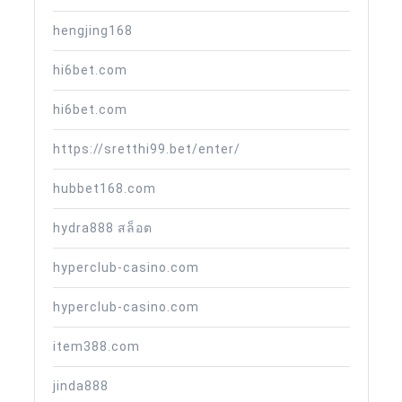
hengjing168
hi6bet.com
hi6bet.com
https://sretthi99.bet/enter/
hubbet168.com
hydra888 สล็อต
hyperclub-casino.com
hyperclub-casino.com
item388.com
jinda888