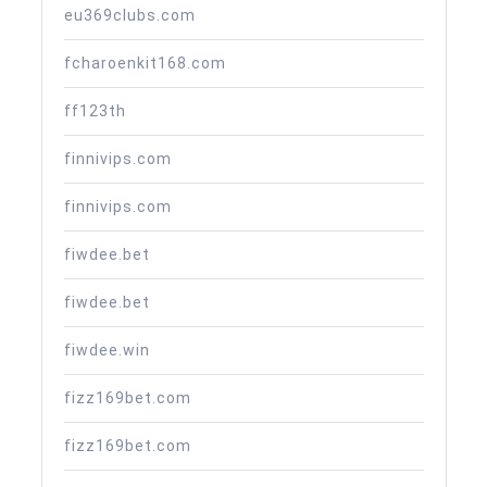
eu369clubs.com
fcharoenkit168.com
ff123th
finnivips.com
finnivips.com
fiwdee.bet
fiwdee.bet
fiwdee.win
fizz169bet.com
fizz169bet.com