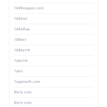
1688vegasx.com
168slot
168สล็อต
188bet
188betth
1xbetth
1xbit
1xgameth.com
8lots.com
8lots.com