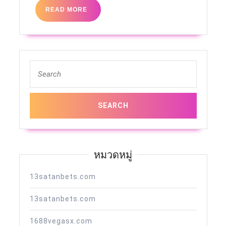
READ
READ MORE
MORE
Search
for:
หมวดหมู่
13satanbets.com
13satanbets.com
1688vegasx.com