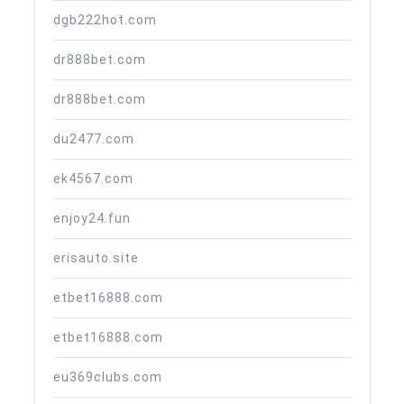
dgb222hot.com
dr888bet.com
dr888bet.com
du2477.com
ek4567.com
enjoy24.fun
erisauto.site
etbet16888.com
etbet16888.com
eu369clubs.com