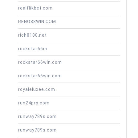
realflikbet.com
RENO88WIN.COM
rich8188.net
rockstar66m
rockstar66win.com
rockstar66win.com
royaleluxee.com
run24pro.com
runway789s.com
runway789s.com