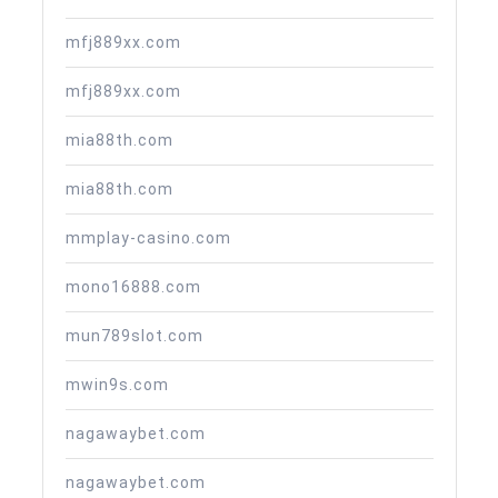
mfj889xx.com
mfj889xx.com
mia88th.com
mia88th.com
mmplay-casino.com
mono16888.com
mun789slot.com
mwin9s.com
nagawaybet.com
nagawaybet.com