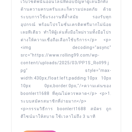
เว็บไซต์พนันออนไลน์ที่ตอบปัญหาผู้เล่นอีกทั้ง
ไม่มี
ด้านความครบครันและก็ความปลอดภัย ด้วย
ขั้น
ระบบการใช้แรงงานที่ล้ำสมัย รองรับทุก
ต่ำ
อุปกรณ์ พร้อมโปรโมชั่นเครดิตฟรีมากไม่น้อย
ถอน
เลยทีเดียว ทำให้ผู้เล่นทั้งมือใหม่รวมทั้งมือโปร
ง่าย
ต่างให้ความเชื่อถือเลือกใช้บริการ</p> <p>
ไม่
<img decoding="async"
src="https://www.rolling99.com/wp-
รอ
content/uploads/2025/03/PP1S_Roll99.j
คิว
pg" style="max-
Top
width:430px;float:left;padding:10px 10px
63
10px 0px;border:0px;"/>ความเด่นของ
by
boonlert1688 ที่คุณไม่ควรพลาด</p> <p>1.
Trudi
ระบบสมัครสมาชิกที่ง่ายมาก</p>
<p>กรรมวิธีการ boonlert1688 สมัคร ถูก
ดีไซน์มาให้สบาย ใช้เวลาไม่ถึง 3 นาที