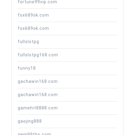
fortune99vip.com
fox689ok.com
fox689ok.com
fullslotpg
fullslotpg168.com
funny18
gachawin168.com
gachawin168.com
gamehit8888.com
gaojing888
gem99ths.com