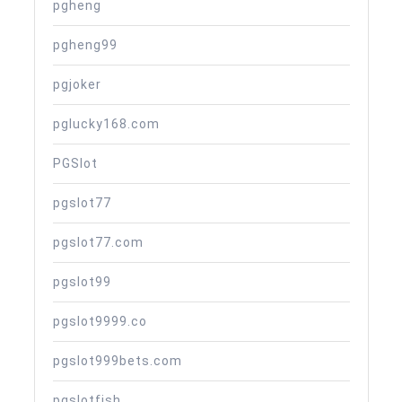
pgheng
pgheng99
pgjoker
pglucky168.com
PGSlot
pgslot77
pgslot77.com
pgslot99
pgslot9999.co
pgslot999bets.com
pgslotfish